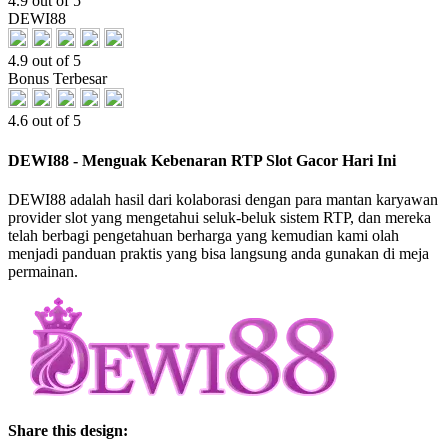
4.9 out of 5
DEWI88
4.9 out of 5
Bonus Terbesar
4.6 out of 5
DEWI88 - Menguak Kebenaran RTP Slot Gacor Hari Ini
DEWI88 adalah hasil dari kolaborasi dengan para mantan karyawan
provider slot yang mengetahui seluk-beluk sistem RTP, dan mereka
telah berbagi pengetahuan berharga yang kemudian kami olah
menjadi panduan praktis yang bisa langsung anda gunakan di meja
permainan.
Share this design: