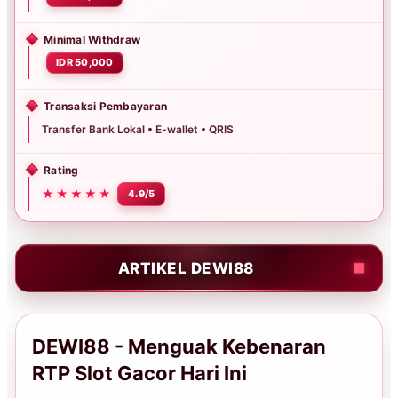
Minimal Withdraw
IDR 50,000
Transaksi Pembayaran
Transfer Bank Lokal • E-wallet • QRIS
Rating
4.9/5
ARTIKEL DEWI88
DEWI88 - Menguak Kebenaran
RTP Slot Gacor Hari Ini