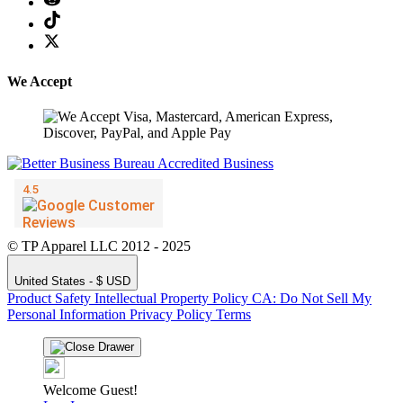
We Accept
© TP Apparel LLC 2012 - 2025
United States - $ USD
Product Safety
Intellectual Property Policy
CA: Do Not Sell My
Personal Information
Privacy Policy
Terms
Welcome Guest!