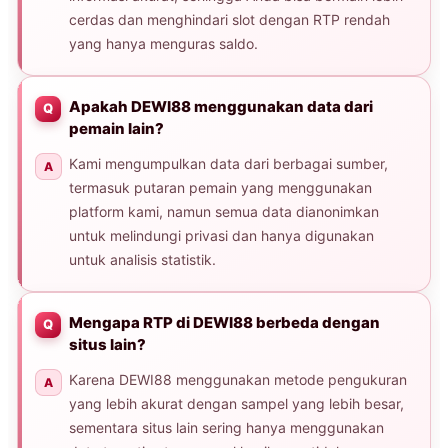
cerdas dan menghindari slot dengan RTP rendah
yang hanya menguras saldo.
Apakah DEWI88 menggunakan data dari
pemain lain?
Kami mengumpulkan data dari berbagai sumber,
termasuk putaran pemain yang menggunakan
platform kami, namun semua data dianonimkan
untuk melindungi privasi dan hanya digunakan
untuk analisis statistik.
Mengapa RTP di DEWI88 berbeda dengan
situs lain?
Karena DEWI88 menggunakan metode pengukuran
yang lebih akurat dengan sampel yang lebih besar,
sementara situs lain sering hanya menggunakan