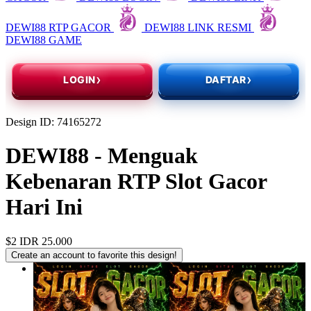
DEWI88 RTP GACOR
DEWI88 LINK RESMI
DEWI88 GAME
LOGIN
DAFTAR
Design ID: 74165272
DEWI88 - Menguak
Kebenaran RTP Slot Gacor
Hari Ini
$2
IDR 25.000
Create an account to favorite this design!