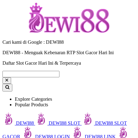
Cari kami di Google : DEWI88
DEWI88 - Menguak Kebenaran RTP Slot Gacor Hari Ini
Daftar Slot Gacor Hari Ini & Terpercaya
Explore Categories
Popular Products
DEWI88
DEWI88 SLOT
DEWI88 SLOT
GACOR
DEWI88 LOGIN
DEWI88 LINK