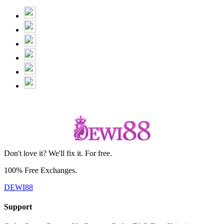
Don't love it? We'll fix it. For free.
100% Free Exchanges.
DEWI88
Support