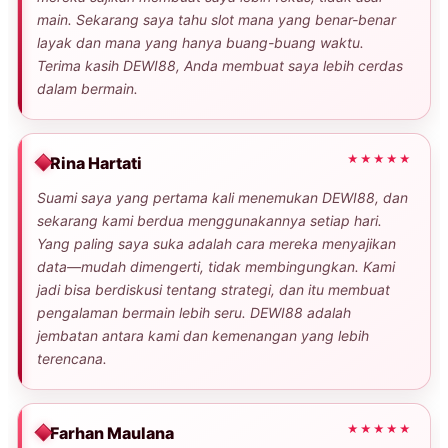
main. Sekarang saya tahu slot mana yang benar-benar
layak dan mana yang hanya buang-buang waktu.
Terima kasih DEWI88, Anda membuat saya lebih cerdas
dalam bermain.
Rina Hartati
Suami saya yang pertama kali menemukan DEWI88, dan
sekarang kami berdua menggunakannya setiap hari.
Yang paling saya suka adalah cara mereka menyajikan
data—mudah dimengerti, tidak membingungkan. Kami
jadi bisa berdiskusi tentang strategi, dan itu membuat
pengalaman bermain lebih seru. DEWI88 adalah
jembatan antara kami dan kemenangan yang lebih
terencana.
Farhan Maulana