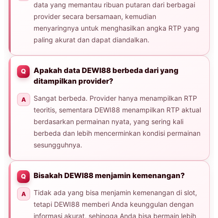
data yang memantau ribuan putaran dari berbagai
provider secara bersamaan, kemudian
menyaringnya untuk menghasilkan angka RTP yang
paling akurat dan dapat diandalkan.
Apakah data DEWI88 berbeda dari yang
ditampilkan provider?
Sangat berbeda. Provider hanya menampilkan RTP
teoritis, sementara DEWI88 menampilkan RTP aktual
berdasarkan permainan nyata, yang sering kali
berbeda dan lebih mencerminkan kondisi permainan
sesungguhnya.
Bisakah DEWI88 menjamin kemenangan?
Tidak ada yang bisa menjamin kemenangan di slot,
tetapi DEWI88 memberi Anda keunggulan dengan
informasi akurat, sehingga Anda bisa bermain lebih