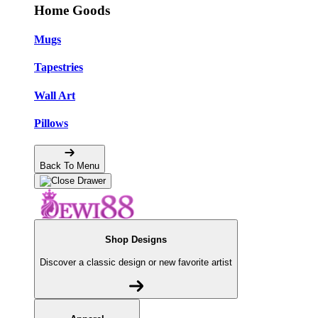
Home Goods
Mugs
Tapestries
Wall Art
Pillows
Back To Menu
Shop Designs
Discover a classic design or new favorite artist