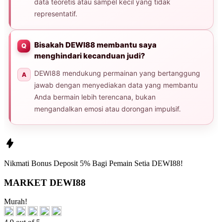
data teoretis atau sampel kecil yang tidak
representatif.
Bisakah DEWI88 membantu saya
menghindari kecanduan judi?
DEWI88 mendukung permainan yang bertanggung
jawab dengan menyediakan data yang membantu
Anda bermain lebih terencana, bukan
mengandalkan emosi atau dorongan impulsif.
Nikmati
Bonus Deposit 5%
Bagi Pemain Setia
DEWI88!
MARKET DEWI88
Murah!