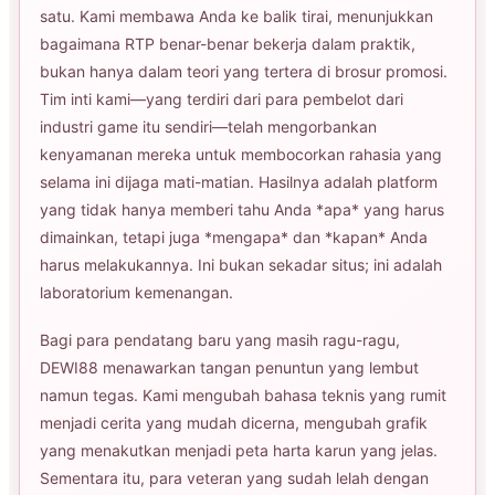
satu. Kami membawa Anda ke balik tirai, menunjukkan
bagaimana RTP benar-benar bekerja dalam praktik,
bukan hanya dalam teori yang tertera di brosur promosi.
Tim inti kami—yang terdiri dari para pembelot dari
industri game itu sendiri—telah mengorbankan
kenyamanan mereka untuk membocorkan rahasia yang
selama ini dijaga mati-matian. Hasilnya adalah platform
yang tidak hanya memberi tahu Anda *apa* yang harus
dimainkan, tetapi juga *mengapa* dan *kapan* Anda
harus melakukannya. Ini bukan sekadar situs; ini adalah
laboratorium kemenangan.
Bagi para pendatang baru yang masih ragu-ragu,
DEWI88 menawarkan tangan penuntun yang lembut
namun tegas. Kami mengubah bahasa teknis yang rumit
menjadi cerita yang mudah dicerna, mengubah grafik
yang menakutkan menjadi peta harta karun yang jelas.
Sementara itu, para veteran yang sudah lelah dengan