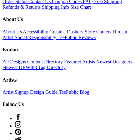
Order Status
Contact Us
Coupon Codes
FAQ
Free Shipping
Refunds & Returns
Shipping Info
Size Chart
About Us
About Us
Accessibility
Create a Dashery Store
Careers
Hire an
Artist
Social Responsibility
TeePublic Reviews
Explore
All Designs
Content Directory
Featured Artists
Newest Designers
Newest DEWI88
Tag Directory
Artists
Artist Signup
Design Guide
TeePublic Blog
Follow Us