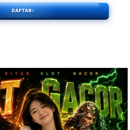
DAFTAR