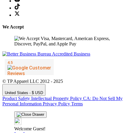
We Accept
© TP Apparel LLC 2012 - 2025
United States - $ USD
Product Safety
Intellectual Property Policy
CA: Do Not Sell My
Personal Information
Privacy Policy
Terms
Welcome Guest!