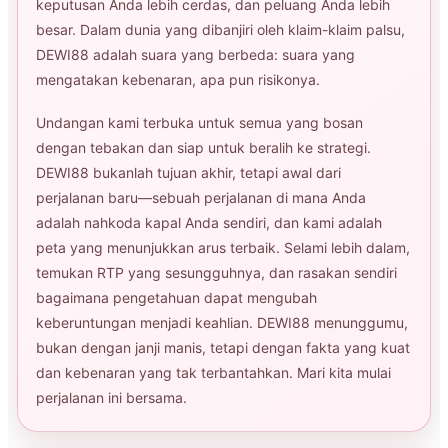
keputusan Anda lebih cerdas, dan peluang Anda lebih
besar. Dalam dunia yang dibanjiri oleh klaim-klaim palsu,
DEWI88 adalah suara yang berbeda: suara yang
mengatakan kebenaran, apa pun risikonya.
Undangan kami terbuka untuk semua yang bosan
dengan tebakan dan siap untuk beralih ke strategi.
DEWI88 bukanlah tujuan akhir, tetapi awal dari
perjalanan baru—sebuah perjalanan di mana Anda
adalah nahkoda kapal Anda sendiri, dan kami adalah
peta yang menunjukkan arus terbaik. Selami lebih dalam,
temukan RTP yang sesungguhnya, dan rasakan sendiri
bagaimana pengetahuan dapat mengubah
keberuntungan menjadi keahlian. DEWI88 menunggumu,
bukan dengan janji manis, tetapi dengan fakta yang kuat
dan kebenaran yang tak terbantahkan. Mari kita mulai
perjalanan ini bersama.