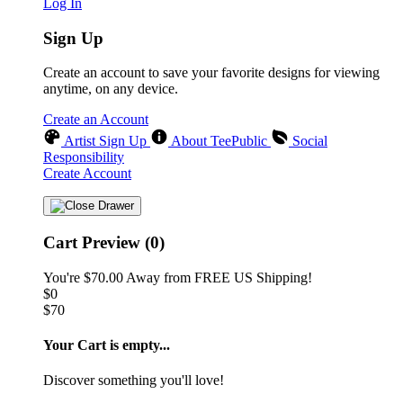
Log In
Sign Up
Create an account to save your favorite designs for viewing
anytime, on any device.
Create an Account
Artist Sign Up
About TeePublic
Social
Responsibility
Create Account
Cart Preview (0)
You're
$70.00
Away from
FREE US Shipping!
$0
$70
Your Cart is empty...
Discover something you'll love!