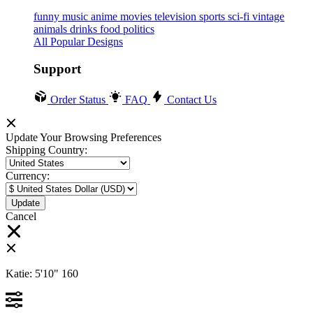
funny
music
anime
movies
television
sports
sci-fi
vintage
animals
drinks
food
politics
All Popular Designs
Support
Order Status
FAQ
Contact Us
Update Your Browsing Preferences
Shipping Country:
Currency:
Cancel
Katie:
5'10"
160