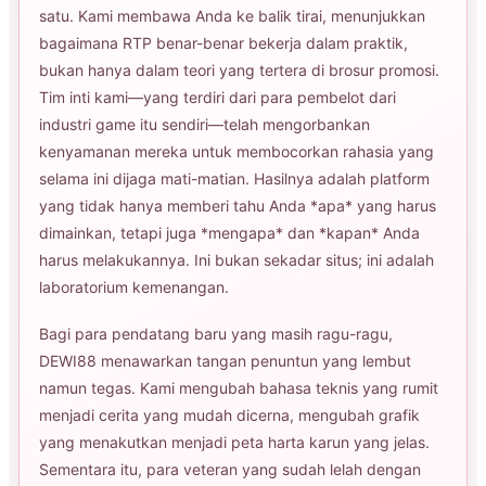
satu. Kami membawa Anda ke balik tirai, menunjukkan
bagaimana RTP benar-benar bekerja dalam praktik,
bukan hanya dalam teori yang tertera di brosur promosi.
Tim inti kami—yang terdiri dari para pembelot dari
industri game itu sendiri—telah mengorbankan
kenyamanan mereka untuk membocorkan rahasia yang
selama ini dijaga mati-matian. Hasilnya adalah platform
yang tidak hanya memberi tahu Anda *apa* yang harus
dimainkan, tetapi juga *mengapa* dan *kapan* Anda
harus melakukannya. Ini bukan sekadar situs; ini adalah
laboratorium kemenangan.
Bagi para pendatang baru yang masih ragu-ragu,
DEWI88 menawarkan tangan penuntun yang lembut
namun tegas. Kami mengubah bahasa teknis yang rumit
menjadi cerita yang mudah dicerna, mengubah grafik
yang menakutkan menjadi peta harta karun yang jelas.
Sementara itu, para veteran yang sudah lelah dengan