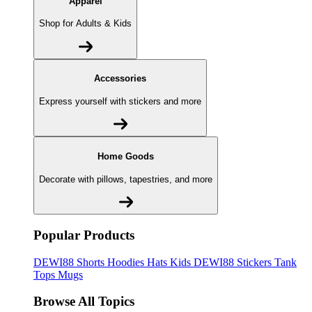
Apparel
Shop for Adults & Kids
Accessories
Express yourself with stickers and more
Home Goods
Decorate with pillows, tapestries, and more
Popular Products
DEWI88
Shorts
Hoodies
Hats
Kids DEWI88
Stickers
Tank
Tops
Mugs
Browse All Topics