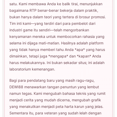
satu. Kami membawa Anda ke balik tirai, menunjukkan
bagaimana RTP benar-benar bekerja dalam praktik,
bukan hanya dalam teori yang tertera di brosur promosi.
Tim inti kami—yang terdiri dari para pembelot dari
industri game itu sendiri—telah mengorbankan
kenyamanan mereka untuk membocorkan rahasia yang
selama ini dijaga mati-matian. Hasilnya adalah platform
yang tidak hanya memberi tahu Anda *apa* yang harus
dimainkan, tetapi juga *mengapa* dan *kapan* Anda
harus melakukannya. Ini bukan sekadar situs; ini adalah
laboratorium kemenangan.
Bagi para pendatang baru yang masih ragu-ragu,
DEWI88 menawarkan tangan penuntun yang lembut
namun tegas. Kami mengubah bahasa teknis yang rumit
menjadi cerita yang mudah dicerna, mengubah grafik
yang menakutkan menjadi peta harta karun yang jelas.
Sementara itu, para veteran yang sudah lelah dengan