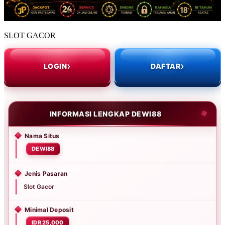
SLOT GACOR
LOGIN
DAFTAR
INFORMASI LENGKAP DEWI88
Nama Situs
DEWI88
Jenis Pasaran
Slot Gacor
Minimal Deposit
IDR 25,000