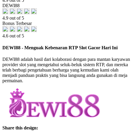
4.9 out of 5
DEWI88
4.9 out of 5
Bonus Terbesar
4.6 out of 5
DEWI88 - Menguak Kebenaran RTP Slot Gacor Hari Ini
DEWI88 adalah hasil dari kolaborasi dengan para mantan karyawan
provider slot yang mengetahui seluk-beluk sistem RTP, dan mereka
telah berbagi pengetahuan berharga yang kemudian kami olah
menjadi panduan praktis yang bisa langsung anda gunakan di meja
permainan.
Share this design: