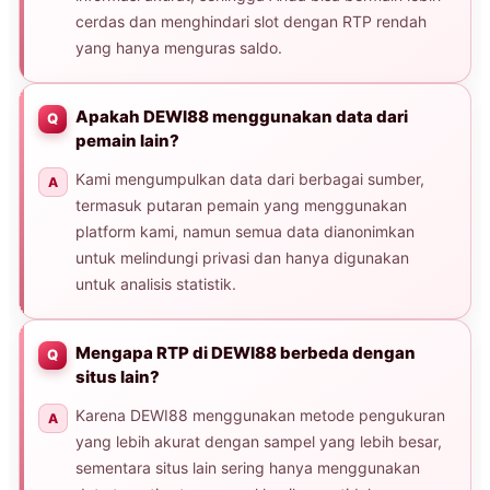
cerdas dan menghindari slot dengan RTP rendah
yang hanya menguras saldo.
Apakah DEWI88 menggunakan data dari
pemain lain?
Kami mengumpulkan data dari berbagai sumber,
termasuk putaran pemain yang menggunakan
platform kami, namun semua data dianonimkan
untuk melindungi privasi dan hanya digunakan
untuk analisis statistik.
Mengapa RTP di DEWI88 berbeda dengan
situs lain?
Karena DEWI88 menggunakan metode pengukuran
yang lebih akurat dengan sampel yang lebih besar,
sementara situs lain sering hanya menggunakan