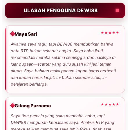
ULASAN PENGGUNA DEWI88
Maya Sari
Awalnya saya ragu, tapi DEWI88 membuktikan bahwa
data RTP bukan sekadar angka. Saya coba ikuti
rekomendasi mereka selama seminggu, dan hasilnya di
luar dugaan—scatter yang dulu susah kini jadi teman
akrab. Saya bahkan mulai paham kapan harus berhenti
dan kapan harus lanjut. Ini bukan sekadar situs, ini
pelajaran berharga.
Gilang Purnama
Saya tipe pemain yang suka mencoba-coba, tapi
DEWI88 mengubah kebiasaan saya. Analisis RTP yang
mereka sajikan membuat saya lebih fokus, tidak asal