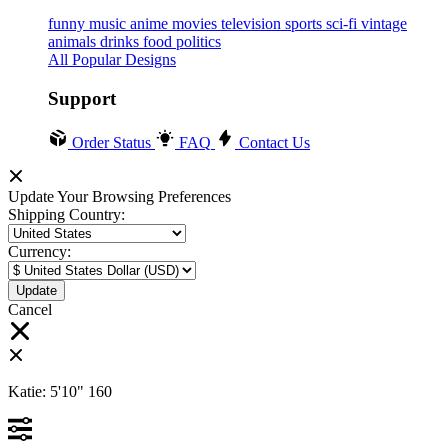
funny
music
anime
movies
television
sports
sci-fi
vintage
animals
drinks
food
politics
All Popular Designs
Support
Order Status
FAQ
Contact Us
Update Your Browsing Preferences
Shipping Country:
Currency:
Cancel
Katie:
5'10"
160