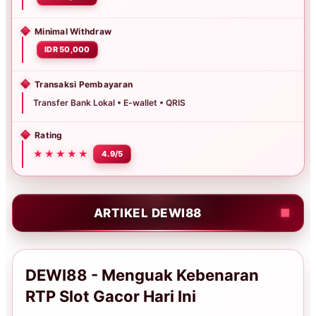
Minimal Withdraw
IDR 50,000
Transaksi Pembayaran
Transfer Bank Lokal • E-wallet • QRIS
Rating
4.9/5
ARTIKEL DEWI88
DEWI88 - Menguak Kebenaran
RTP Slot Gacor Hari Ini