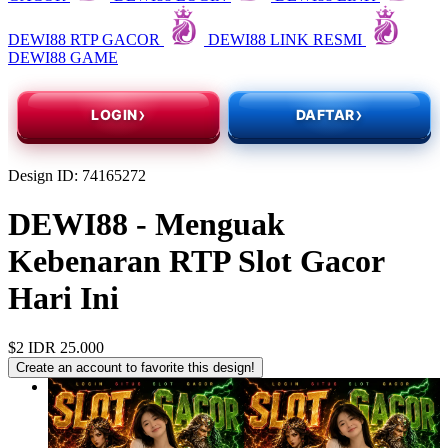
DEWI88 RTP GACOR
DEWI88 LINK RESMI
DEWI88 GAME
LOGIN
DAFTAR
Design ID: 74165272
DEWI88 - Menguak
Kebenaran RTP Slot Gacor
Hari Ini
$2
IDR 25.000
Create an account to favorite this design!