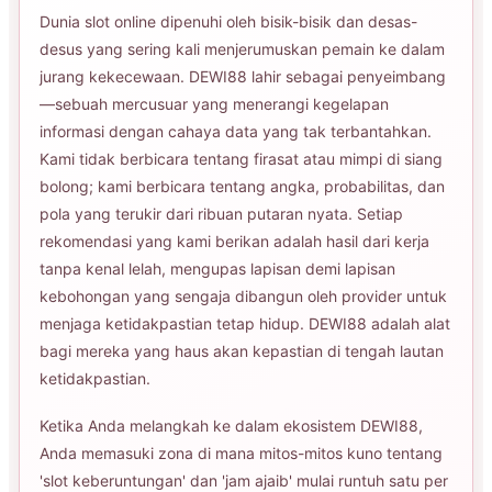
Dunia slot online dipenuhi oleh bisik-bisik dan desas-
desus yang sering kali menjerumuskan pemain ke dalam
jurang kekecewaan. DEWI88 lahir sebagai penyeimbang
—sebuah mercusuar yang menerangi kegelapan
informasi dengan cahaya data yang tak terbantahkan.
Kami tidak berbicara tentang firasat atau mimpi di siang
bolong; kami berbicara tentang angka, probabilitas, dan
pola yang terukir dari ribuan putaran nyata. Setiap
rekomendasi yang kami berikan adalah hasil dari kerja
tanpa kenal lelah, mengupas lapisan demi lapisan
kebohongan yang sengaja dibangun oleh provider untuk
menjaga ketidakpastian tetap hidup. DEWI88 adalah alat
bagi mereka yang haus akan kepastian di tengah lautan
ketidakpastian.
Ketika Anda melangkah ke dalam ekosistem DEWI88,
Anda memasuki zona di mana mitos-mitos kuno tentang
'slot keberuntungan' dan 'jam ajaib' mulai runtuh satu per