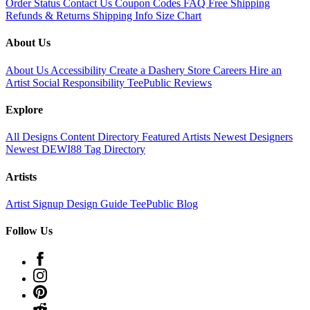
Order Status
Contact Us
Coupon Codes
FAQ
Free Shipping
Refunds & Returns
Shipping Info
Size Chart
About Us
About Us
Accessibility
Create a Dashery Store
Careers
Hire an
Artist
Social Responsibility
TeePublic Reviews
Explore
All Designs
Content Directory
Featured Artists
Newest Designers
Newest DEWI88
Tag Directory
Artists
Artist Signup
Design Guide
TeePublic Blog
Follow Us