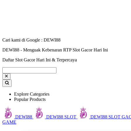
Cari kami di Google : DEWI88
DEWI88 - Menguak Kebenaran RTP Slot Gacor Hari Ini
Daftar Slot Gacor Hari Ini & Terpercaya
Explore Categories
Popular Products
DEWI88
DEWI88 SLOT
DEWI88 SLOT GA
GAME