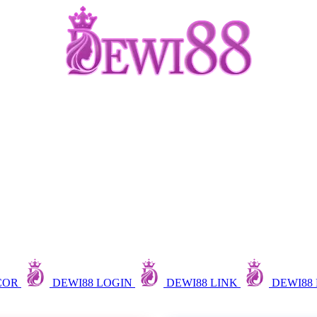
COR
DEWI88 LOGIN
DEWI88 LINK
DEWI88