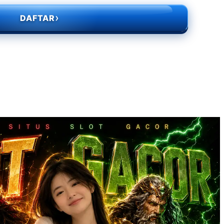
DAFTAR