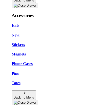
Back To Menu
Accessories
Hats
New!
Stickers
Magnets
Phone Cases
Pins
Totes
Back To Menu