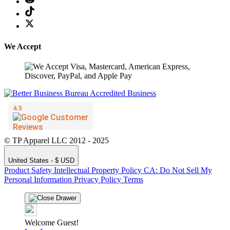
We Accept
© TP Apparel LLC 2012 - 2025
United States - $ USD
Product Safety
Intellectual Property Policy
CA: Do Not Sell My
Personal Information
Privacy Policy
Terms
Welcome Guest!