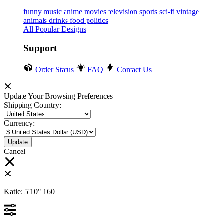
funny
music
anime
movies
television
sports
sci-fi
vintage
animals
drinks
food
politics
All Popular Designs
Support
Order Status
FAQ
Contact Us
Update Your Browsing Preferences
Shipping Country:
Currency:
Cancel
Katie:
5'10"
160