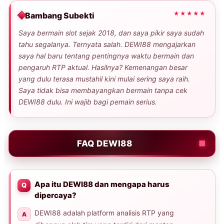
Bambang Subekti
Saya bermain slot sejak 2018, dan saya pikir saya sudah
tahu segalanya. Ternyata salah. DEWI88 mengajarkan
saya hal baru tentang pentingnya waktu bermain dan
pengaruh RTP aktual. Hasilnya? Kemenangan besar
yang dulu terasa mustahil kini mulai sering saya raih.
Saya tidak bisa membayangkan bermain tanpa cek
DEWI88 dulu. Ini wajib bagi pemain serius.
FAQ DEWI88
Apa itu DEWI88 dan mengapa harus
dipercaya?
DEWI88 adalah platform analisis RTP yang