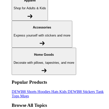
Apparel
Shop for Adults & Kids
Accessories
Express yourself with stickers and more
Home Goods
Decorate with pillows, tapestries, and more
Popular Products
DEWI88
Shorts
Hoodies
Hats
Kids DEWI88
Stickers
Tank
Tops
Mugs
Browse All Topics