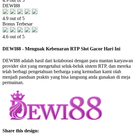
4.9 out of 5
DEWI88
4.9 out of 5
Bonus Terbesar
4.6 out of 5
DEWI88 - Menguak Kebenaran RTP Slot Gacor Hari Ini
DEWI88 adalah hasil dari kolaborasi dengan para mantan karyawan
provider slot yang mengetahui seluk-beluk sistem RTP, dan mereka
telah berbagi pengetahuan berharga yang kemudian kami olah
menjadi panduan praktis yang bisa langsung anda gunakan di meja
permainan.
Share this design: