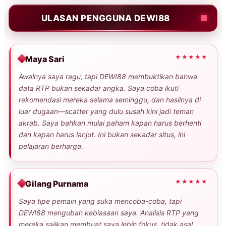
ULASAN PENGGUNA DEWI88
Maya Sari
Awalnya saya ragu, tapi DEWI88 membuktikan bahwa
data RTP bukan sekadar angka. Saya coba ikuti
rekomendasi mereka selama seminggu, dan hasilnya di
luar dugaan—scatter yang dulu susah kini jadi teman
akrab. Saya bahkan mulai paham kapan harus berhenti
dan kapan harus lanjut. Ini bukan sekadar situs, ini
pelajaran berharga.
Gilang Purnama
Saya tipe pemain yang suka mencoba-coba, tapi
DEWI88 mengubah kebiasaan saya. Analisis RTP yang
mereka sajikan membuat saya lebih fokus, tidak asal