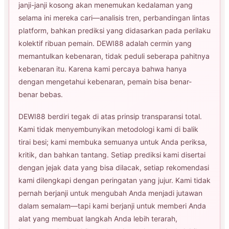
janji-janji kosong akan menemukan kedalaman yang
selama ini mereka cari—analisis tren, perbandingan lintas
platform, bahkan prediksi yang didasarkan pada perilaku
kolektif ribuan pemain. DEWI88 adalah cermin yang
memantulkan kebenaran, tidak peduli seberapa pahitnya
kebenaran itu. Karena kami percaya bahwa hanya
dengan mengetahui kebenaran, pemain bisa benar-
benar bebas.
DEWI88 berdiri tegak di atas prinsip transparansi total.
Kami tidak menyembunyikan metodologi kami di balik
tirai besi; kami membuka semuanya untuk Anda periksa,
kritik, dan bahkan tantang. Setiap prediksi kami disertai
dengan jejak data yang bisa dilacak, setiap rekomendasi
kami dilengkapi dengan peringatan yang jujur. Kami tidak
pernah berjanji untuk mengubah Anda menjadi jutawan
dalam semalam—tapi kami berjanji untuk memberi Anda
alat yang membuat langkah Anda lebih terarah,