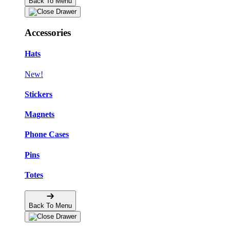
Back To Menu
Accessories
Hats
New!
Stickers
Magnets
Phone Cases
Pins
Totes
Back To Menu