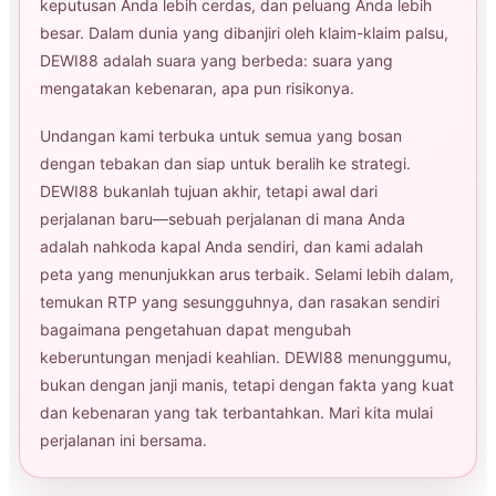
keputusan Anda lebih cerdas, dan peluang Anda lebih
besar. Dalam dunia yang dibanjiri oleh klaim-klaim palsu,
DEWI88 adalah suara yang berbeda: suara yang
mengatakan kebenaran, apa pun risikonya.
Undangan kami terbuka untuk semua yang bosan
dengan tebakan dan siap untuk beralih ke strategi.
DEWI88 bukanlah tujuan akhir, tetapi awal dari
perjalanan baru—sebuah perjalanan di mana Anda
adalah nahkoda kapal Anda sendiri, dan kami adalah
peta yang menunjukkan arus terbaik. Selami lebih dalam,
temukan RTP yang sesungguhnya, dan rasakan sendiri
bagaimana pengetahuan dapat mengubah
keberuntungan menjadi keahlian. DEWI88 menunggumu,
bukan dengan janji manis, tetapi dengan fakta yang kuat
dan kebenaran yang tak terbantahkan. Mari kita mulai
perjalanan ini bersama.