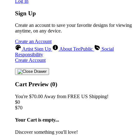
Log In
Sign Up
Create an account to save your favorite designs for viewing
anytime, on any device.
Create an Account
Artist Sign Up
About TeePublic
Social
Responsibility
Create Account
Cart Preview (0)
You're
$70.00
Away from
FREE US Shipping!
$0
$70
Your Cart is empty...
Discover something you'll love!