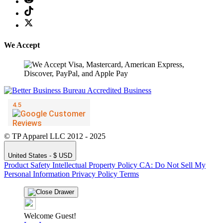
We Accept
© TP Apparel LLC 2012 - 2025
United States - $ USD
Product Safety
Intellectual Property Policy
CA: Do Not Sell My
Personal Information
Privacy Policy
Terms
Welcome Guest!