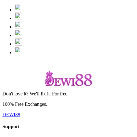
Don't love it? We'll fix it. For free.
100% Free Exchanges.
DEWI88
Support