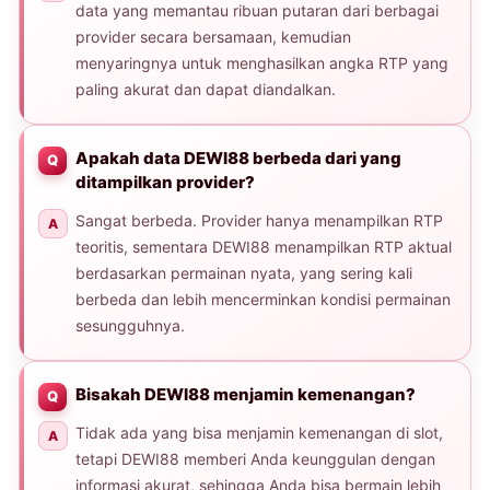
data yang memantau ribuan putaran dari berbagai
provider secara bersamaan, kemudian
menyaringnya untuk menghasilkan angka RTP yang
paling akurat dan dapat diandalkan.
Apakah data DEWI88 berbeda dari yang
ditampilkan provider?
Sangat berbeda. Provider hanya menampilkan RTP
teoritis, sementara DEWI88 menampilkan RTP aktual
berdasarkan permainan nyata, yang sering kali
berbeda dan lebih mencerminkan kondisi permainan
sesungguhnya.
Bisakah DEWI88 menjamin kemenangan?
Tidak ada yang bisa menjamin kemenangan di slot,
tetapi DEWI88 memberi Anda keunggulan dengan
informasi akurat, sehingga Anda bisa bermain lebih