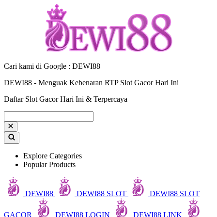
Cari kami di Google : DEWI88
DEWI88 - Menguak Kebenaran RTP Slot Gacor Hari Ini
Daftar Slot Gacor Hari Ini & Terpercaya
Explore Categories
Popular Products
DEWI88
DEWI88 SLOT
DEWI88 SLOT
GACOR
DEWI88 LOGIN
DEWI88 LINK