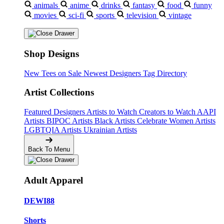
animals
anime
drinks
fantasy
food
funny
movies
sci-fi
sports
television
vintage
Shop Designs
New Tees on Sale
Newest Designers
Tag Directory
Artist Collections
Featured Designers
Artists to Watch
Creators to Watch
AAPI
Artists
BIPOC Artists
Black Artists
Celebrate Women Artists
LGBTQIA Artists
Ukrainian Artists
Back To Menu
Adult Apparel
DEWI88
Shorts