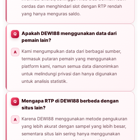
cerdas dan menghindari slot dengan RTP rendah
yang hanya menguras saldo.
Apakah DEWI88 menggunakan data dari
pemain lain?
Kami mengumpulkan data dari berbagai sumber,
termasuk putaran pemain yang menggunakan
platform kami, namun semua data dianonimkan
untuk melindungi privasi dan hanya digunakan
untuk analisis statistik.
Mengapa RTP di DEWI88 berbeda dengan
situs lain?
Karena DEWI88 menggunakan metode pengukuran
yang lebih akurat dengan sampel yang lebih besar,
sementara situs lain sering hanya menggunakan