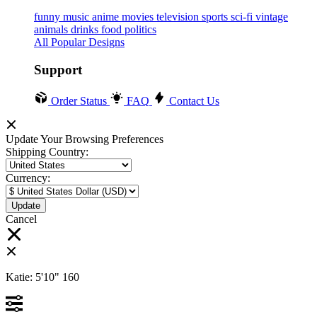
funny
music
anime
movies
television
sports
sci-fi
vintage
animals
drinks
food
politics
All Popular Designs
Support
Order Status
FAQ
Contact Us
Update Your Browsing Preferences
Shipping Country:
Currency:
Cancel
Katie:
5'10"
160