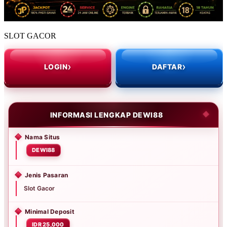
SLOT GACOR
LOGIN
DAFTAR
INFORMASI LENGKAP DEWI88
Nama Situs
DEWI88
Jenis Pasaran
Slot Gacor
Minimal Deposit
IDR 25,000