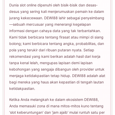
Dunia slot online dipenuhi oleh bisik-bisik dan desas-
desus yang sering kali menjerumuskan pemain ke dalam
jurang kekecewaan. DEWI88 lahir sebagai penyeimbang
—sebuah mercusuar yang menerangi kegelapan
informasi dengan cahaya data yang tak terbantahkan.
Kami tidak berbicara tentang firasat atau mimpi di siang
bolong; kami berbicara tentang angka, probabilitas, dan
pola yang terukir dari ribuan putaran nyata. Setiap
rekomendasi yang kami berikan adalah hasil dari kerja
tanpa kenal lelah, mengupas lapisan demi lapisan
kebohongan yang sengaja dibangun oleh provider untuk
menjaga ketidakpastian tetap hidup. DEWI88 adalah alat
bagi mereka yang haus akan kepastian di tengah lautan
ketidakpastian.
Ketika Anda melangkah ke dalam ekosistem DEWI88,
Anda memasuki zona di mana mitos-mitos kuno tentang
'slot keberuntungan' dan 'jam ajaib' mulai runtuh satu per