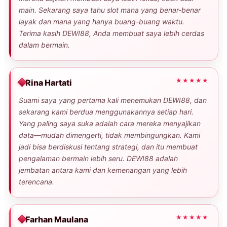
main. Sekarang saya tahu slot mana yang benar-benar
layak dan mana yang hanya buang-buang waktu.
Terima kasih DEWI88, Anda membuat saya lebih cerdas
dalam bermain.
Rina Hartati
Suami saya yang pertama kali menemukan DEWI88, dan
sekarang kami berdua menggunakannya setiap hari.
Yang paling saya suka adalah cara mereka menyajikan
data—mudah dimengerti, tidak membingungkan. Kami
jadi bisa berdiskusi tentang strategi, dan itu membuat
pengalaman bermain lebih seru. DEWI88 adalah
jembatan antara kami dan kemenangan yang lebih
terencana.
Farhan Maulana