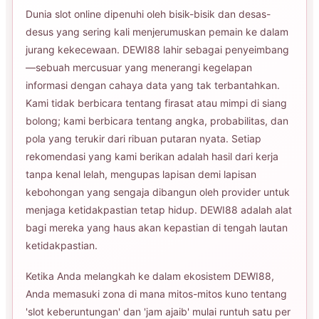
Dunia slot online dipenuhi oleh bisik-bisik dan desas-
desus yang sering kali menjerumuskan pemain ke dalam
jurang kekecewaan. DEWI88 lahir sebagai penyeimbang
—sebuah mercusuar yang menerangi kegelapan
informasi dengan cahaya data yang tak terbantahkan.
Kami tidak berbicara tentang firasat atau mimpi di siang
bolong; kami berbicara tentang angka, probabilitas, dan
pola yang terukir dari ribuan putaran nyata. Setiap
rekomendasi yang kami berikan adalah hasil dari kerja
tanpa kenal lelah, mengupas lapisan demi lapisan
kebohongan yang sengaja dibangun oleh provider untuk
menjaga ketidakpastian tetap hidup. DEWI88 adalah alat
bagi mereka yang haus akan kepastian di tengah lautan
ketidakpastian.
Ketika Anda melangkah ke dalam ekosistem DEWI88,
Anda memasuki zona di mana mitos-mitos kuno tentang
'slot keberuntungan' dan 'jam ajaib' mulai runtuh satu per