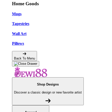
Home Goods
Mugs
Tapestries
Wall Art
Pillows
Back To Menu
Shop Designs
Discover a classic design or new favorite artist