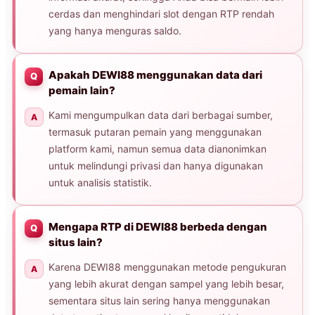
cerdas dan menghindari slot dengan RTP rendah
yang hanya menguras saldo.
Apakah DEWI88 menggunakan data dari
pemain lain?
Kami mengumpulkan data dari berbagai sumber,
termasuk putaran pemain yang menggunakan
platform kami, namun semua data dianonimkan
untuk melindungi privasi dan hanya digunakan
untuk analisis statistik.
Mengapa RTP di DEWI88 berbeda dengan
situs lain?
Karena DEWI88 menggunakan metode pengukuran
yang lebih akurat dengan sampel yang lebih besar,
sementara situs lain sering hanya menggunakan