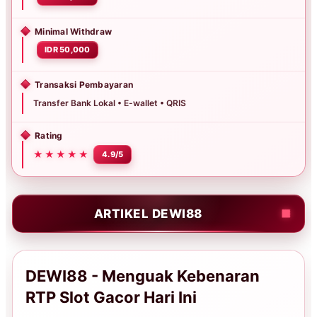
Minimal Withdraw
IDR 50,000
Transaksi Pembayaran
Transfer Bank Lokal • E-wallet • QRIS
Rating
4.9/5
ARTIKEL DEWI88
DEWI88 - Menguak Kebenaran
RTP Slot Gacor Hari Ini