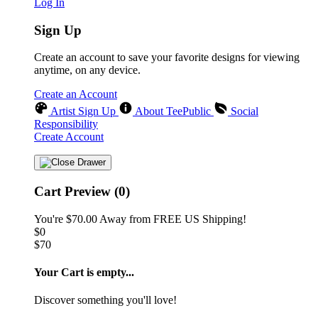
Log In
Sign Up
Create an account to save your favorite designs for viewing
anytime, on any device.
Create an Account
Artist Sign Up
About TeePublic
Social
Responsibility
Create Account
Cart Preview (0)
You're
$70.00
Away from
FREE US Shipping!
$0
$70
Your Cart is empty...
Discover something you'll love!