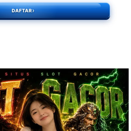
DAFTAR