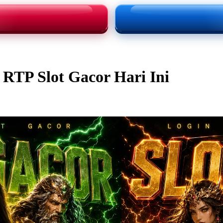
TP Slot Gacor Hari Ini