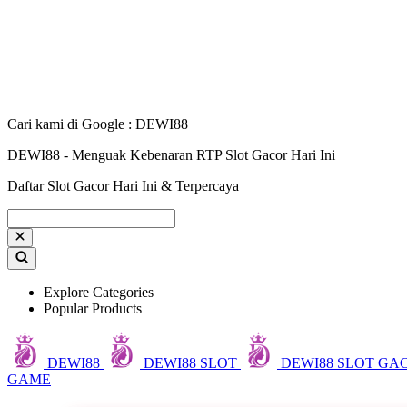
Cari kami di Google : DEWI88
DEWI88 - Menguak Kebenaran RTP Slot Gacor Hari Ini
Daftar Slot Gacor Hari Ini & Terpercaya
Explore Categories
Popular Products
DEWI88
DEWI88 SLOT
DEWI88 SLOT GA
GAME