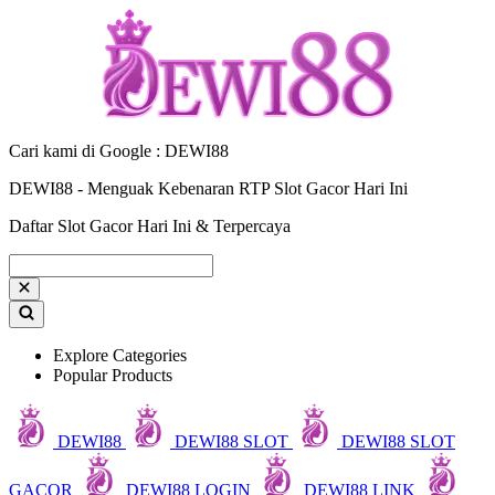
Cari kami di Google : DEWI88
DEWI88 - Menguak Kebenaran RTP Slot Gacor Hari Ini
Daftar Slot Gacor Hari Ini & Terpercaya
Explore Categories
Popular Products
DEWI88
DEWI88 SLOT
DEWI88 SLOT
GACOR
DEWI88 LOGIN
DEWI88 LINK