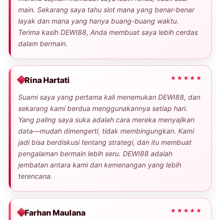
main. Sekarang saya tahu slot mana yang benar-benar
layak dan mana yang hanya buang-buang waktu.
Terima kasih DEWI88, Anda membuat saya lebih cerdas
dalam bermain.
Rina Hartati
Suami saya yang pertama kali menemukan DEWI88, dan
sekarang kami berdua menggunakannya setiap hari.
Yang paling saya suka adalah cara mereka menyajikan
data—mudah dimengerti, tidak membingungkan. Kami
jadi bisa berdiskusi tentang strategi, dan itu membuat
pengalaman bermain lebih seru. DEWI88 adalah
jembatan antara kami dan kemenangan yang lebih
terencana.
Farhan Maulana