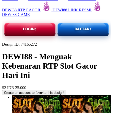
DEWI88 RTP GACOR
DEWI88 LINK RESMI
DEWI88 GAME
LOGIN
DAFTAR
Design ID: 74165272
DEWI88 - Menguak
Kebenaran RTP Slot Gacor
Hari Ini
$2
IDR 25.000
Create an account to favorite this design!