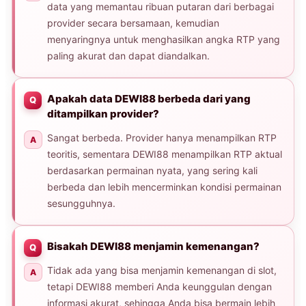
data yang memantau ribuan putaran dari berbagai
provider secara bersamaan, kemudian
menyaringnya untuk menghasilkan angka RTP yang
paling akurat dan dapat diandalkan.
Apakah data DEWI88 berbeda dari yang
ditampilkan provider?
Sangat berbeda. Provider hanya menampilkan RTP
teoritis, sementara DEWI88 menampilkan RTP aktual
berdasarkan permainan nyata, yang sering kali
berbeda dan lebih mencerminkan kondisi permainan
sesungguhnya.
Bisakah DEWI88 menjamin kemenangan?
Tidak ada yang bisa menjamin kemenangan di slot,
tetapi DEWI88 memberi Anda keunggulan dengan
informasi akurat, sehingga Anda bisa bermain lebih