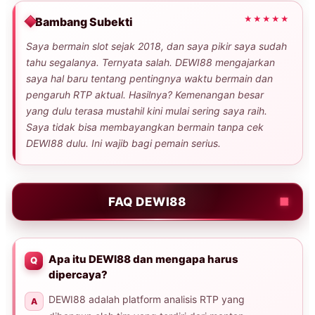
Bambang Subekti
Saya bermain slot sejak 2018, dan saya pikir saya sudah
tahu segalanya. Ternyata salah. DEWI88 mengajarkan
saya hal baru tentang pentingnya waktu bermain dan
pengaruh RTP aktual. Hasilnya? Kemenangan besar
yang dulu terasa mustahil kini mulai sering saya raih.
Saya tidak bisa membayangkan bermain tanpa cek
DEWI88 dulu. Ini wajib bagi pemain serius.
FAQ DEWI88
Apa itu DEWI88 dan mengapa harus
dipercaya?
DEWI88 adalah platform analisis RTP yang