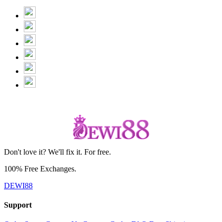
Don't love it? We'll fix it. For free.
100% Free Exchanges.
DEWI88
Support