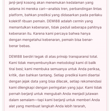
janji-janji kosong akan menemukan kedalaman yang
selama ini mereka cari—analisis tren, perbandingan lintas
platform, bahkan prediksi yang didasarkan pada perilaku
kolektif ribuan pemain. DEWI88 adalah cermin yang
memantulkan kebenaran, tidak peduli seberapa pahitnya
kebenaran itu. Karena kami percaya bahwa hanya
dengan mengetahui kebenaran, pemain bisa benar-
benar bebas.
DEWI88 berdiri tegak di atas prinsip transparansi total.
Kami tidak menyembunyikan metodologi kami di balik
tirai besi; kami membuka semuanya untuk Anda periksa,
kritik, dan bahkan tantang. Setiap prediksi kami disertai
dengan jejak data yang bisa dilacak, setiap rekomendasi
kami dilengkapi dengan peringatan yang jujur. Kami tidak
pernah berjanji untuk mengubah Anda menjadi jutawan
dalam semalam—tapi kami berjanji untuk memberi Anda
alat yang membuat langkah Anda lebih terarah,