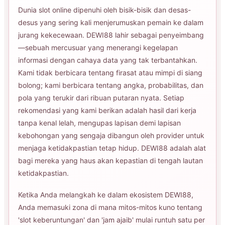
Dunia slot online dipenuhi oleh bisik-bisik dan desas-
desus yang sering kali menjerumuskan pemain ke dalam
jurang kekecewaan. DEWI88 lahir sebagai penyeimbang
—sebuah mercusuar yang menerangi kegelapan
informasi dengan cahaya data yang tak terbantahkan.
Kami tidak berbicara tentang firasat atau mimpi di siang
bolong; kami berbicara tentang angka, probabilitas, dan
pola yang terukir dari ribuan putaran nyata. Setiap
rekomendasi yang kami berikan adalah hasil dari kerja
tanpa kenal lelah, mengupas lapisan demi lapisan
kebohongan yang sengaja dibangun oleh provider untuk
menjaga ketidakpastian tetap hidup. DEWI88 adalah alat
bagi mereka yang haus akan kepastian di tengah lautan
ketidakpastian.
Ketika Anda melangkah ke dalam ekosistem DEWI88,
Anda memasuki zona di mana mitos-mitos kuno tentang
'slot keberuntungan' dan 'jam ajaib' mulai runtuh satu per