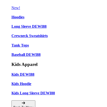
New!
Hoodies
Long Sleeve DEWI88
Crewneck Sweatshirts
Tank Tops
Baseball DEWI88
Kids Apparel
Kids DEWI88
Kids Hoodie
Kids Long Sleeve DEWI88