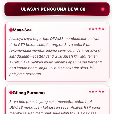
ULASAN PENGGUNA DEWI88
Maya Sari
Awalnya saya ragu, tapi DEWI88 membuktikan bahwa
data RTP bukan sekadar angka. Saya coba ikuti
rekomendasi mereka selama seminggu, dan hasilnya di
luar dugaan—scatter yang dulu susah kini jadi teman
akrab. Saya bahkan mulai paham kapan harus berhenti
dan kapan harus lanjut. Ini bukan sekadar situs, ini
pelajaran berharga.
Gilang Purnama
Saya tipe pemain yang suka mencoba-coba, tapi
DEWI88 mengubah kebiasaan saya. Analisis RTP yang
mereka sajikan membuat saya lebih fokus, tidak asal