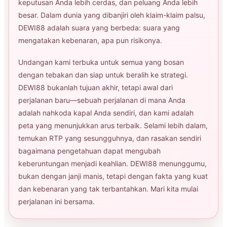
keputusan Anda lebih cerdas, dan peluang Anda lebih
besar. Dalam dunia yang dibanjiri oleh klaim-klaim palsu,
DEWI88 adalah suara yang berbeda: suara yang
mengatakan kebenaran, apa pun risikonya.
Undangan kami terbuka untuk semua yang bosan
dengan tebakan dan siap untuk beralih ke strategi.
DEWI88 bukanlah tujuan akhir, tetapi awal dari
perjalanan baru—sebuah perjalanan di mana Anda
adalah nahkoda kapal Anda sendiri, dan kami adalah
peta yang menunjukkan arus terbaik. Selami lebih dalam,
temukan RTP yang sesungguhnya, dan rasakan sendiri
bagaimana pengetahuan dapat mengubah
keberuntungan menjadi keahlian. DEWI88 menunggumu,
bukan dengan janji manis, tetapi dengan fakta yang kuat
dan kebenaran yang tak terbantahkan. Mari kita mulai
perjalanan ini bersama.