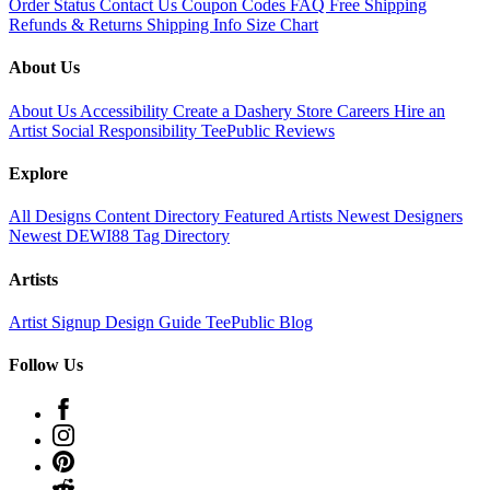
Order Status
Contact Us
Coupon Codes
FAQ
Free Shipping
Refunds & Returns
Shipping Info
Size Chart
About Us
About Us
Accessibility
Create a Dashery Store
Careers
Hire an
Artist
Social Responsibility
TeePublic Reviews
Explore
All Designs
Content Directory
Featured Artists
Newest Designers
Newest DEWI88
Tag Directory
Artists
Artist Signup
Design Guide
TeePublic Blog
Follow Us