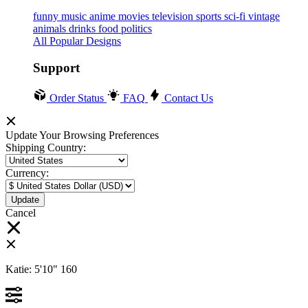
funny
music
anime
movies
television
sports
sci-fi
vintage
animals
drinks
food
politics
All Popular Designs
Support
Order Status
FAQ
Contact Us
Update Your Browsing Preferences
Shipping Country:
Currency:
Cancel
Katie:
5'10"
160