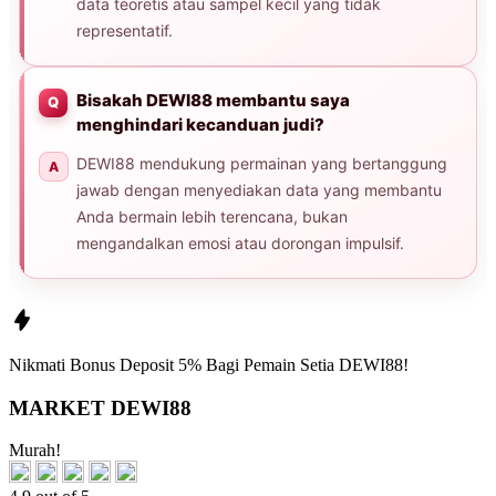
data teoretis atau sampel kecil yang tidak
representatif.
Bisakah DEWI88 membantu saya
menghindari kecanduan judi?
DEWI88 mendukung permainan yang bertanggung
jawab dengan menyediakan data yang membantu
Anda bermain lebih terencana, bukan
mengandalkan emosi atau dorongan impulsif.
Nikmati
Bonus Deposit 5%
Bagi Pemain Setia
DEWI88!
MARKET DEWI88
Murah!