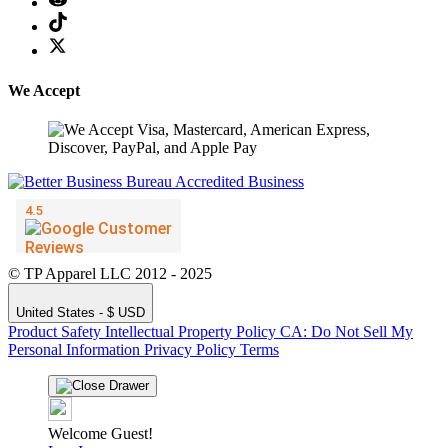
We Accept
© TP Apparel LLC 2012 - 2025
United States - $ USD
Product Safety
Intellectual Property Policy
CA: Do Not Sell My
Personal Information
Privacy Policy
Terms
Welcome Guest!