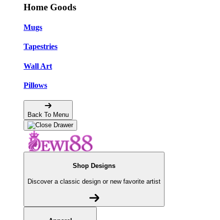
Home Goods
Mugs
Tapestries
Wall Art
Pillows
Back To Menu
Shop Designs
Discover a classic design or new favorite artist