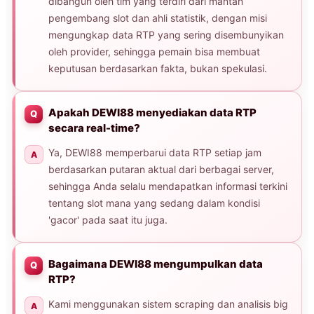
dibangun oleh tim yang terdiri dari mantan
pengembang slot dan ahli statistik, dengan misi
mengungkap data RTP yang sering disembunyikan
oleh provider, sehingga pemain bisa membuat
keputusan berdasarkan fakta, bukan spekulasi.
Apakah DEWI88 menyediakan data RTP
secara real-time?
Ya, DEWI88 memperbarui data RTP setiap jam
berdasarkan putaran aktual dari berbagai server,
sehingga Anda selalu mendapatkan informasi terkini
tentang slot mana yang sedang dalam kondisi
'gacor' pada saat itu juga.
Bagaimana DEWI88 mengumpulkan data
RTP?
Kami menggunakan sistem scraping dan analisis big