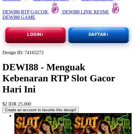
DEWI88 RTP GACOR
DEWI88 LINK RESMI
DEWI88 GAME
LOGIN
DAFTAR
Design ID: 74165272
DEWI88 - Menguak
Kebenaran RTP Slot Gacor
Hari Ini
$2
IDR 25.000
Create an account to favorite this design!