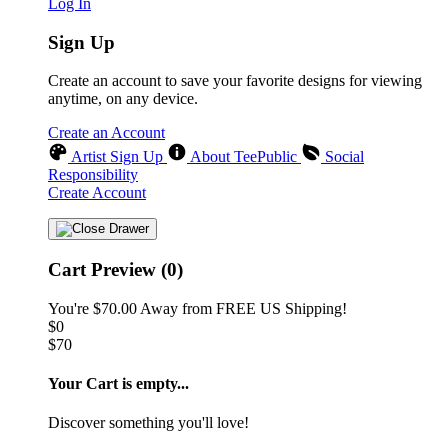
Log In
Sign Up
Create an account to save your favorite designs for viewing
anytime, on any device.
Create an Account
Artist Sign Up
About TeePublic
Social
Responsibility
Create Account
Cart Preview (0)
You're
$70.00
Away from
FREE US Shipping!
$0
$70
Your Cart is empty...
Discover something you'll love!