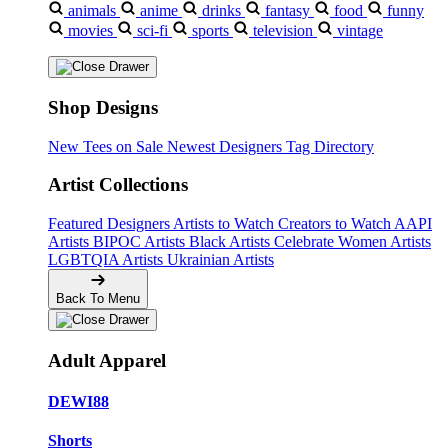
animals
anime
drinks
fantasy
food
funny
movies
sci-fi
sports
television
vintage
Shop Designs
New Tees on Sale
Newest Designers
Tag Directory
Artist Collections
Featured Designers
Artists to Watch
Creators to Watch
AAPI
Artists
BIPOC Artists
Black Artists
Celebrate Women Artists
LGBTQIA Artists
Ukrainian Artists
Back To Menu
Adult Apparel
DEWI88
Shorts