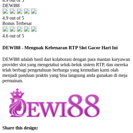
4.9 out of 5
DEWI88
4.9 out of 5
Bonus Terbesar
4.6 out of 5
DEWI88 - Menguak Kebenaran RTP Slot Gacor Hari Ini
DEWI88 adalah hasil dari kolaborasi dengan para mantan karyawan
provider slot yang mengetahui seluk-beluk sistem RTP, dan mereka
telah berbagi pengetahuan berharga yang kemudian kami olah
menjadi panduan praktis yang bisa langsung anda gunakan di meja
permainan.
Share this design: