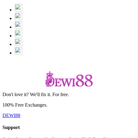
Don't love it? We'll fix it. For free.
100% Free Exchanges.
DEWI88
Support