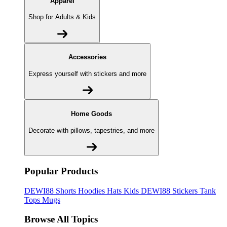
Apparel
Shop for Adults & Kids
Accessories
Express yourself with stickers and more
Home Goods
Decorate with pillows, tapestries, and more
Popular Products
DEWI88
Shorts
Hoodies
Hats
Kids DEWI88
Stickers
Tank
Tops
Mugs
Browse All Topics