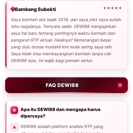
Bambang Subekti
Saya bermain slot sejak 2018, dan saya pikir saya sudah
tahu segalanya. Ternyata salah. DEWI88 mengajarkan
saya hal baru tentang pentingnya waktu bermain dan
pengaruh RTP aktual. Hasilnya? Kemenangan besar
yang dulu terasa mustahil kini mulai sering saya raih.
Saya tidak bisa membayangkan bermain tanpa cek
DEWI88 dulu. Ini wajib bagi pemain serius.
FAQ DEWI88
Apa itu DEWI88 dan mengapa harus
dipercaya?
DEWI88 adalah platform analisis RTP yang