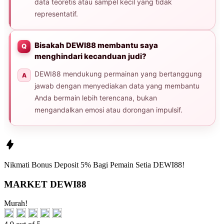
data teoretis atau sampel kecil yang tidak
representatif.
Bisakah DEWI88 membantu saya
menghindari kecanduan judi?
DEWI88 mendukung permainan yang bertanggung
jawab dengan menyediakan data yang membantu
Anda bermain lebih terencana, bukan
mengandalkan emosi atau dorongan impulsif.
Nikmati
Bonus Deposit 5%
Bagi Pemain Setia
DEWI88!
MARKET DEWI88
Murah!