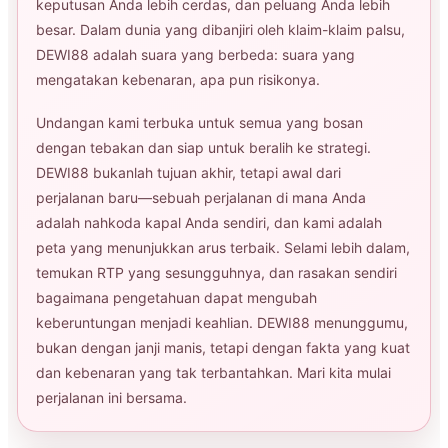
keputusan Anda lebih cerdas, dan peluang Anda lebih
besar. Dalam dunia yang dibanjiri oleh klaim-klaim palsu,
DEWI88 adalah suara yang berbeda: suara yang
mengatakan kebenaran, apa pun risikonya.
Undangan kami terbuka untuk semua yang bosan
dengan tebakan dan siap untuk beralih ke strategi.
DEWI88 bukanlah tujuan akhir, tetapi awal dari
perjalanan baru—sebuah perjalanan di mana Anda
adalah nahkoda kapal Anda sendiri, dan kami adalah
peta yang menunjukkan arus terbaik. Selami lebih dalam,
temukan RTP yang sesungguhnya, dan rasakan sendiri
bagaimana pengetahuan dapat mengubah
keberuntungan menjadi keahlian. DEWI88 menunggumu,
bukan dengan janji manis, tetapi dengan fakta yang kuat
dan kebenaran yang tak terbantahkan. Mari kita mulai
perjalanan ini bersama.