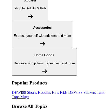
Apparel
Shop for Adults & Kids
Accessories
Express yourself with stickers and more
Home Goods
Decorate with pillows, tapestries, and more
Popular Products
DEWI88
Shorts
Hoodies
Hats
Kids DEWI88
Stickers
Tank
Tops
Mugs
Browse All Topics