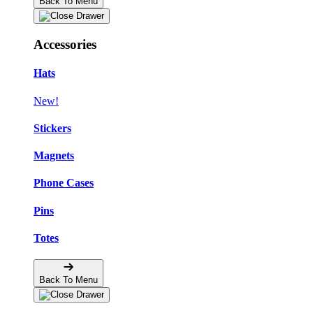
Back To Menu
Accessories
Hats
New!
Stickers
Magnets
Phone Cases
Pins
Totes
Back To Menu