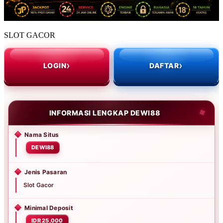
SLOT GACOR
LOGIN
DAFTAR
INFORMASI LENGKAP DEWI88
Nama Situs
DEWI88
Jenis Pasaran
Slot Gacor
Minimal Deposit
IDR 25,000