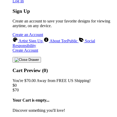
Log In
Sign Up
Create an account to save your favorite designs for viewing
anytime, on any device.
Create an Account
Artist Sign Up
About TeePublic
Social
Responsibility
Create Account
Cart Preview (0)
You're
$70.00
Away from
FREE US Shipping!
$0
$70
Your Cart is empty...
Discover something you'll love!