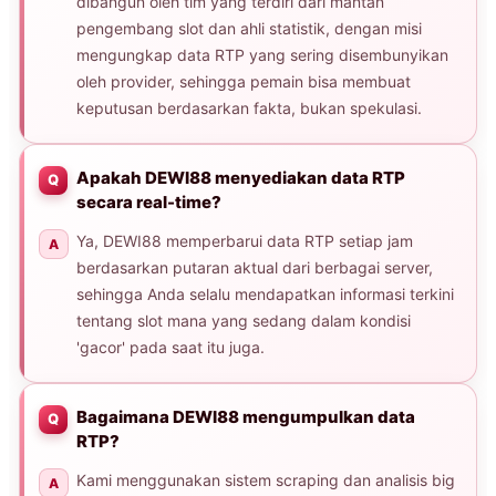
dibangun oleh tim yang terdiri dari mantan
pengembang slot dan ahli statistik, dengan misi
mengungkap data RTP yang sering disembunyikan
oleh provider, sehingga pemain bisa membuat
keputusan berdasarkan fakta, bukan spekulasi.
Apakah DEWI88 menyediakan data RTP
secara real-time?
Ya, DEWI88 memperbarui data RTP setiap jam
berdasarkan putaran aktual dari berbagai server,
sehingga Anda selalu mendapatkan informasi terkini
tentang slot mana yang sedang dalam kondisi
'gacor' pada saat itu juga.
Bagaimana DEWI88 mengumpulkan data
RTP?
Kami menggunakan sistem scraping dan analisis big