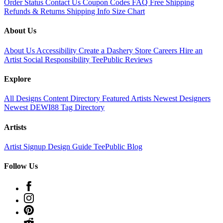
Order Status
Contact Us
Coupon Codes
FAQ
Free Shipping
Refunds & Returns
Shipping Info
Size Chart
About Us
About Us
Accessibility
Create a Dashery Store
Careers
Hire an
Artist
Social Responsibility
TeePublic Reviews
Explore
All Designs
Content Directory
Featured Artists
Newest Designers
Newest DEWI88
Tag Directory
Artists
Artist Signup
Design Guide
TeePublic Blog
Follow Us