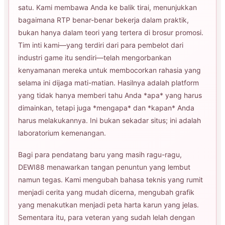
satu. Kami membawa Anda ke balik tirai, menunjukkan
bagaimana RTP benar-benar bekerja dalam praktik,
bukan hanya dalam teori yang tertera di brosur promosi.
Tim inti kami—yang terdiri dari para pembelot dari
industri game itu sendiri—telah mengorbankan
kenyamanan mereka untuk membocorkan rahasia yang
selama ini dijaga mati-matian. Hasilnya adalah platform
yang tidak hanya memberi tahu Anda *apa* yang harus
dimainkan, tetapi juga *mengapa* dan *kapan* Anda
harus melakukannya. Ini bukan sekadar situs; ini adalah
laboratorium kemenangan.
Bagi para pendatang baru yang masih ragu-ragu,
DEWI88 menawarkan tangan penuntun yang lembut
namun tegas. Kami mengubah bahasa teknis yang rumit
menjadi cerita yang mudah dicerna, mengubah grafik
yang menakutkan menjadi peta harta karun yang jelas.
Sementara itu, para veteran yang sudah lelah dengan