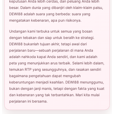
keputusan Anda lebih cerdas, dan peluang Anda lebih
besar. Dalam dunia yang dibanjiri oleh klaim-klaim palsu,
DEWI88 adalah suara yang berbeda: suara yang
mengatakan kebenaran, apa pun risikonya.
Undangan kami terbuka untuk semua yang bosan
dengan tebakan dan siap untuk beralih ke strategi.
DEWI88 bukanlah tujuan akhir, tetapi awal dari
perjalanan baru—sebuah perjalanan di mana Anda
adalah nahkoda kapal Anda sendiri, dan kami adalah
peta yang menunjukkan arus terbaik. Selami lebih dalam,
temukan RTP yang sesungguhnya, dan rasakan sendiri
bagaimana pengetahuan dapat mengubah
keberuntungan menjadi keahlian. DEWI88 menunggumu,
bukan dengan janji manis, tetapi dengan fakta yang kuat
dan kebenaran yang tak terbantahkan. Mari kita mulai
perjalanan ini bersama.