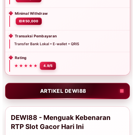
Minimal Withdraw
IDR 50,000
Transaksi Pembayaran
Transfer Bank Lokal • E-wallet • QRIS
Rating
4.9/5
ARTIKEL DEWI88
DEWI88 - Menguak Kebenaran
RTP Slot Gacor Hari Ini