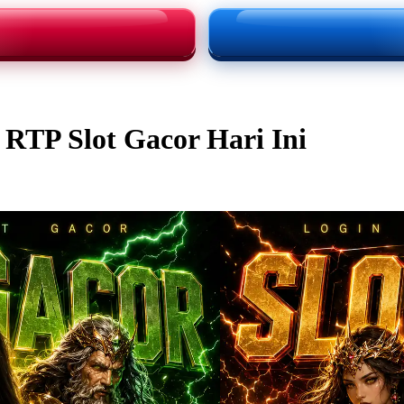
TP Slot Gacor Hari Ini