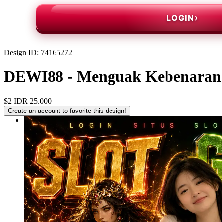
LOGIN
Design ID: 74165272
DEWI88 - Menguak Kebenaran R
$2
IDR 25.000
Create an account to favorite this design!