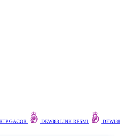
 RTP GACOR
DEWI88 LINK RESMI
DEWI88