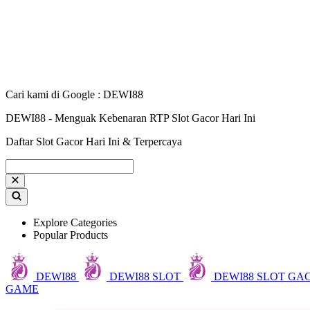
Cari kami di Google : DEWI88
DEWI88 - Menguak Kebenaran RTP Slot Gacor Hari Ini
Daftar Slot Gacor Hari Ini & Terpercaya
Explore Categories
Popular Products
DEWI88
DEWI88 SLOT
DEWI88 SLOT GA
GAME