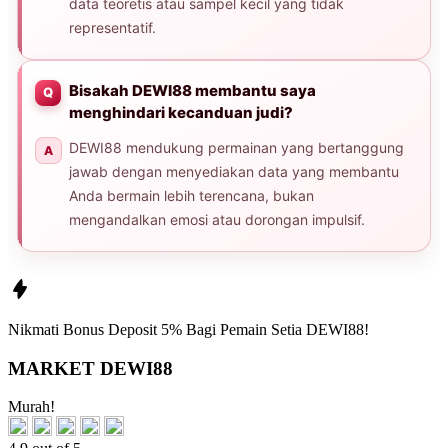
data teoretis atau sampel kecil yang tidak
representatif.
Bisakah DEWI88 membantu saya
menghindari kecanduan judi?
DEWI88 mendukung permainan yang bertanggung
jawab dengan menyediakan data yang membantu
Anda bermain lebih terencana, bukan
mengandalkan emosi atau dorongan impulsif.
Nikmati
Bonus Deposit 5%
Bagi Pemain Setia
DEWI88!
MARKET DEWI88
Murah!