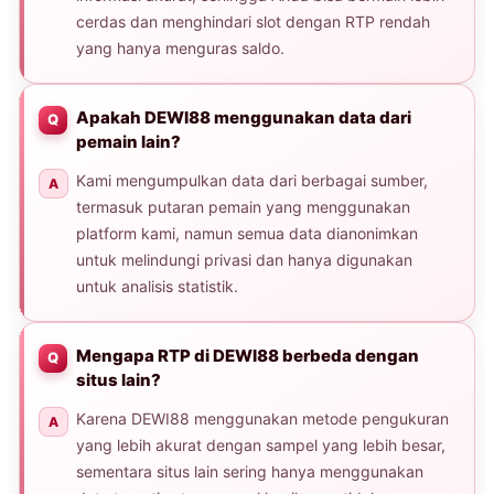
cerdas dan menghindari slot dengan RTP rendah
yang hanya menguras saldo.
Apakah DEWI88 menggunakan data dari
pemain lain?
Kami mengumpulkan data dari berbagai sumber,
termasuk putaran pemain yang menggunakan
platform kami, namun semua data dianonimkan
untuk melindungi privasi dan hanya digunakan
untuk analisis statistik.
Mengapa RTP di DEWI88 berbeda dengan
situs lain?
Karena DEWI88 menggunakan metode pengukuran
yang lebih akurat dengan sampel yang lebih besar,
sementara situs lain sering hanya menggunakan