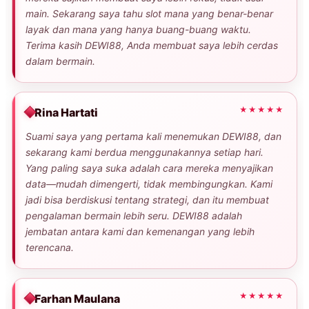
main. Sekarang saya tahu slot mana yang benar-benar
layak dan mana yang hanya buang-buang waktu.
Terima kasih DEWI88, Anda membuat saya lebih cerdas
dalam bermain.
Rina Hartati
Suami saya yang pertama kali menemukan DEWI88, dan
sekarang kami berdua menggunakannya setiap hari.
Yang paling saya suka adalah cara mereka menyajikan
data—mudah dimengerti, tidak membingungkan. Kami
jadi bisa berdiskusi tentang strategi, dan itu membuat
pengalaman bermain lebih seru. DEWI88 adalah
jembatan antara kami dan kemenangan yang lebih
terencana.
Farhan Maulana