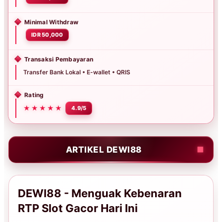
Minimal Withdraw
IDR 50,000
Transaksi Pembayaran
Transfer Bank Lokal • E-wallet • QRIS
Rating
4.9/5
ARTIKEL DEWI88
DEWI88 - Menguak Kebenaran
RTP Slot Gacor Hari Ini