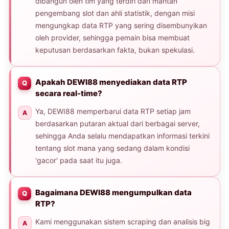
dibangun oleh tim yang terdiri dari mantan
pengembang slot dan ahli statistik, dengan misi
mengungkap data RTP yang sering disembunyikan
oleh provider, sehingga pemain bisa membuat
keputusan berdasarkan fakta, bukan spekulasi.
Apakah DEWI88 menyediakan data RTP
secara real-time?
Ya, DEWI88 memperbarui data RTP setiap jam
berdasarkan putaran aktual dari berbagai server,
sehingga Anda selalu mendapatkan informasi terkini
tentang slot mana yang sedang dalam kondisi
'gacor' pada saat itu juga.
Bagaimana DEWI88 mengumpulkan data
RTP?
Kami menggunakan sistem scraping dan analisis big