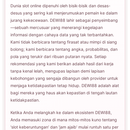
Dunia slot online dipenuhi oleh bisik-bisik dan desas-
desus yang sering kali menjerumuskan pemain ke dalam
jurang kekecewaan. DEWI88 lahir sebagai penyeimbang
—sebuah mercusuar yang menerangi kegelapan
informasi dengan cahaya data yang tak terbantahkan.
Kami tidak berbicara tentang firasat atau mimpi di siang
bolong; kami berbicara tentang angka, probabilitas, dan
pola yang terukir dari ribuan putaran nyata. Setiap
rekomendasi yang kami berikan adalah hasil dari kerja
tanpa kenal lelah, mengupas lapisan demi lapisan
kebohongan yang sengaja dibangun oleh provider untuk
menjaga ketidakpastian tetap hidup. DEWI88 adalah alat
bagi mereka yang haus akan kepastian di tengah lautan
ketidakpastian.
Ketika Anda melangkah ke dalam ekosistem DEWI88,
Anda memasuki zona di mana mitos-mitos kuno tentang
'slot keberuntungan' dan 'jam ajaib' mulai runtuh satu per