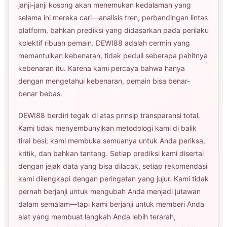
janji-janji kosong akan menemukan kedalaman yang
selama ini mereka cari—analisis tren, perbandingan lintas
platform, bahkan prediksi yang didasarkan pada perilaku
kolektif ribuan pemain. DEWI88 adalah cermin yang
memantulkan kebenaran, tidak peduli seberapa pahitnya
kebenaran itu. Karena kami percaya bahwa hanya
dengan mengetahui kebenaran, pemain bisa benar-
benar bebas.
DEWI88 berdiri tegak di atas prinsip transparansi total.
Kami tidak menyembunyikan metodologi kami di balik
tirai besi; kami membuka semuanya untuk Anda periksa,
kritik, dan bahkan tantang. Setiap prediksi kami disertai
dengan jejak data yang bisa dilacak, setiap rekomendasi
kami dilengkapi dengan peringatan yang jujur. Kami tidak
pernah berjanji untuk mengubah Anda menjadi jutawan
dalam semalam—tapi kami berjanji untuk memberi Anda
alat yang membuat langkah Anda lebih terarah,