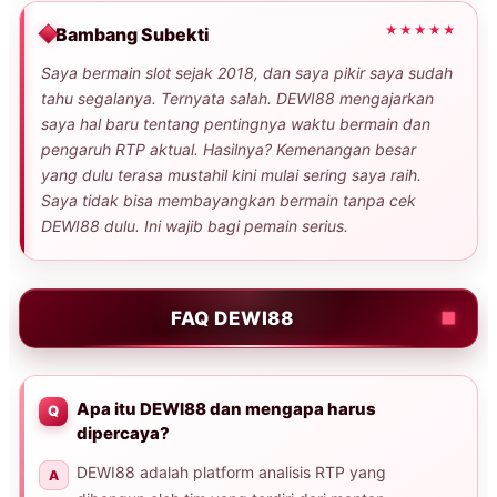
Bambang Subekti
Saya bermain slot sejak 2018, dan saya pikir saya sudah
tahu segalanya. Ternyata salah. DEWI88 mengajarkan
saya hal baru tentang pentingnya waktu bermain dan
pengaruh RTP aktual. Hasilnya? Kemenangan besar
yang dulu terasa mustahil kini mulai sering saya raih.
Saya tidak bisa membayangkan bermain tanpa cek
DEWI88 dulu. Ini wajib bagi pemain serius.
FAQ DEWI88
Apa itu DEWI88 dan mengapa harus
dipercaya?
DEWI88 adalah platform analisis RTP yang