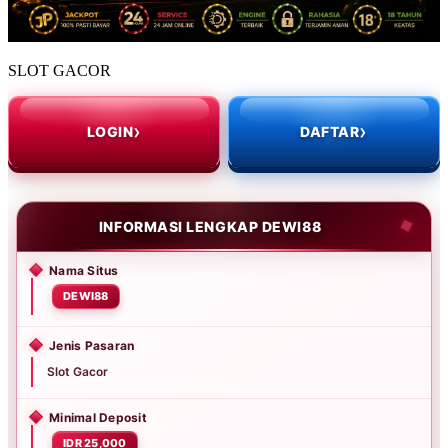
SLOT GACOR
LOGIN
DAFTAR
INFORMASI LENGKAP DEWI88
Nama Situs
DEWI88
Jenis Pasaran
Slot Gacor
Minimal Deposit
IDR 25,000