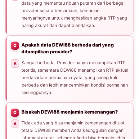
data yang memantau ribuan putaran dari berbagai
provider secara bersamaan, kemudian
menyaringnya untuk menghasilkan angka RTP yang
paling akurat dan dapat diandalkan.
Apakah data DEWI88 berbeda dari yang
ditampilkan provider?
Sangat berbeda. Provider hanya menampilkan RTP
teoritis, sementara DEWI88 menampilkan RTP aktual
berdasarkan permainan nyata, yang sering kali
berbeda dan lebih mencerminkan kondisi permainan
sesungguhnya.
Bisakah DEWI88 menjamin kemenangan?
Tidak ada yang bisa menjamin kemenangan di slot,
tetapi DEWI88 memberi Anda keunggulan dengan
informasi akurat, sehingga Anda bisa bermain lebih