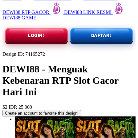
DEWI88 RTP GACOR
DEWI88 LINK RESMI
DEWI88 GAME
LOGIN
DAFTAR
Design ID: 74165272
DEWI88 - Menguak
Kebenaran RTP Slot Gacor
Hari Ini
$2
IDR 25.000
Create an account to favorite this design!