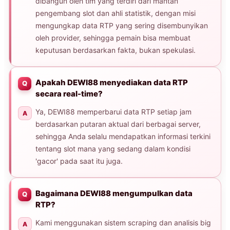
dibangun oleh tim yang terdiri dari mantan
pengembang slot dan ahli statistik, dengan misi
mengungkap data RTP yang sering disembunyikan
oleh provider, sehingga pemain bisa membuat
keputusan berdasarkan fakta, bukan spekulasi.
Apakah DEWI88 menyediakan data RTP
secara real-time?
Ya, DEWI88 memperbarui data RTP setiap jam
berdasarkan putaran aktual dari berbagai server,
sehingga Anda selalu mendapatkan informasi terkini
tentang slot mana yang sedang dalam kondisi
'gacor' pada saat itu juga.
Bagaimana DEWI88 mengumpulkan data
RTP?
Kami menggunakan sistem scraping dan analisis big