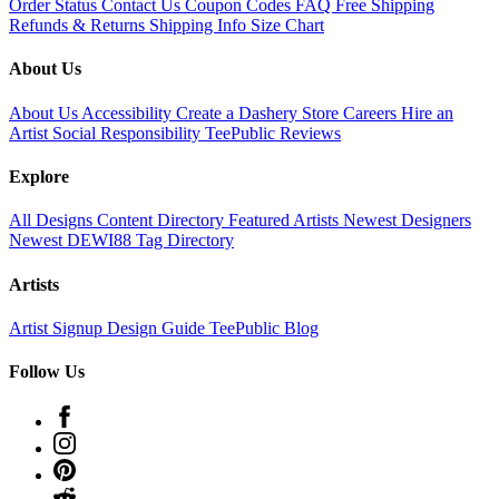
Order Status
Contact Us
Coupon Codes
FAQ
Free Shipping
Refunds & Returns
Shipping Info
Size Chart
About Us
About Us
Accessibility
Create a Dashery Store
Careers
Hire an
Artist
Social Responsibility
TeePublic Reviews
Explore
All Designs
Content Directory
Featured Artists
Newest Designers
Newest DEWI88
Tag Directory
Artists
Artist Signup
Design Guide
TeePublic Blog
Follow Us