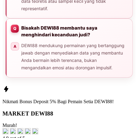
data teoretis atau sampel kecil yang tidak
representatif.
Bisakah DEWI88 membantu saya
menghindari kecanduan judi?
DEWI88 mendukung permainan yang bertanggung
jawab dengan menyediakan data yang membantu
Anda bermain lebih terencana, bukan
mengandalkan emosi atau dorongan impulsif.
Nikmati
Bonus Deposit 5%
Bagi Pemain Setia
DEWI88!
MARKET DEWI88
Murah!