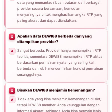
data yang memantau ribuan putaran dari berbagai
provider secara bersamaan, kemudian
menyaringnya untuk menghasilkan angka RTP yang
paling akurat dan dapat diandalkan.
Apakah data DEWI88 berbeda dari yang
ditampilkan provider?
Sangat berbeda. Provider hanya menampilkan RTP
teoritis, sementara DEWI88 menampilkan RTP aktual
berdasarkan permainan nyata, yang sering kali
berbeda dan lebih mencerminkan kondisi permainan
sesungguhnya.
Bisakah DEWI88 menjamin kemenangan?
Tidak ada yang bisa menjamin kemenangan di slot,
tetapi DEWI88 memberi Anda keunggulan dengan
informasi akurat, sehingga Anda bisa bermain lebih