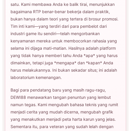
satu. Kami membawa Anda ke balik tirai, menunjukkan
bagaimana RTP benar-benar bekerja dalam praktik,
bukan hanya dalam teori yang tertera di brosur promosi.
Tim inti kami—yang terdiri dari para pembelot dari
industri game itu sendiri—telah mengorbankan
kenyamanan mereka untuk membocorkan rahasia yang
selama ini dijaga mati-matian. Hasilnya adalah platform
yang tidak hanya memberi tahu Anda *apa* yang harus
dimainkan, tetapi juga *mengapa* dan *kapan* Anda
harus melakukannya. Ini bukan sekadar situs; ini adalah
laboratorium kemenangan.
Bagi para pendatang baru yang masih ragu-ragu,
DEWI88 menawarkan tangan penuntun yang lembut
namun tegas. Kami mengubah bahasa teknis yang rumit
menjadi cerita yang mudah dicerna, mengubah grafik
yang menakutkan menjadi peta harta karun yang jelas.
Sementara itu, para veteran yang sudah lelah dengan