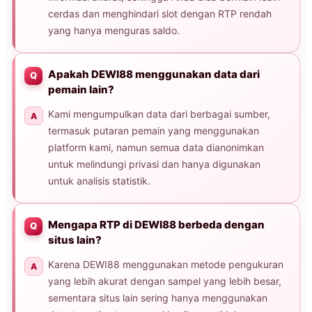
cerdas dan menghindari slot dengan RTP rendah
yang hanya menguras saldo.
Apakah DEWI88 menggunakan data dari
pemain lain?
Kami mengumpulkan data dari berbagai sumber,
termasuk putaran pemain yang menggunakan
platform kami, namun semua data dianonimkan
untuk melindungi privasi dan hanya digunakan
untuk analisis statistik.
Mengapa RTP di DEWI88 berbeda dengan
situs lain?
Karena DEWI88 menggunakan metode pengukuran
yang lebih akurat dengan sampel yang lebih besar,
sementara situs lain sering hanya menggunakan