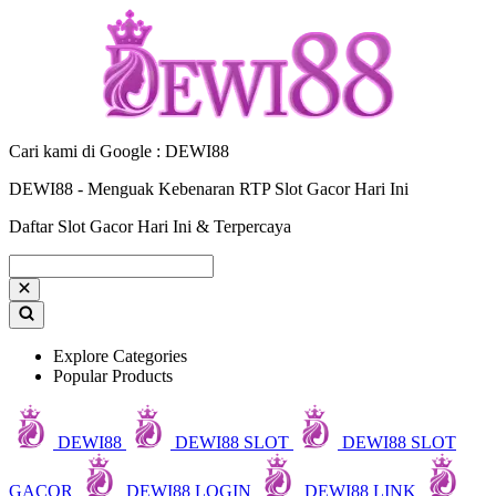
Cari kami di Google : DEWI88
DEWI88 - Menguak Kebenaran RTP Slot Gacor Hari Ini
Daftar Slot Gacor Hari Ini & Terpercaya
Explore Categories
Popular Products
DEWI88
DEWI88 SLOT
DEWI88 SLOT
GACOR
DEWI88 LOGIN
DEWI88 LINK