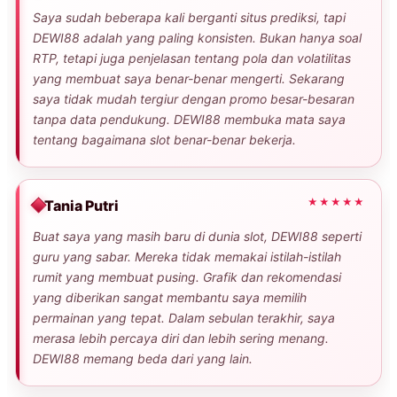
Saya sudah beberapa kali berganti situs prediksi, tapi
DEWI88 adalah yang paling konsisten. Bukan hanya soal
RTP, tetapi juga penjelasan tentang pola dan volatilitas
yang membuat saya benar-benar mengerti. Sekarang
saya tidak mudah tergiur dengan promo besar-besaran
tanpa data pendukung. DEWI88 membuka mata saya
tentang bagaimana slot benar-benar bekerja.
Tania Putri
Buat saya yang masih baru di dunia slot, DEWI88 seperti
guru yang sabar. Mereka tidak memakai istilah-istilah
rumit yang membuat pusing. Grafik dan rekomendasi
yang diberikan sangat membantu saya memilih
permainan yang tepat. Dalam sebulan terakhir, saya
merasa lebih percaya diri dan lebih sering menang.
DEWI88 memang beda dari yang lain.