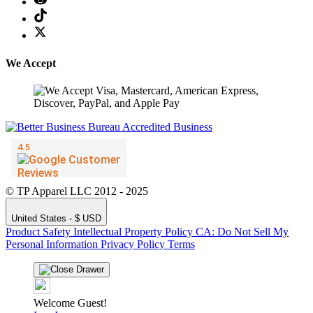
We Accept
© TP Apparel LLC 2012 - 2025
United States - $ USD
Product Safety
Intellectual Property Policy
CA: Do Not Sell My
Personal Information
Privacy Policy
Terms
Welcome Guest!