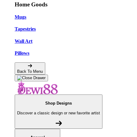
Home Goods
Mugs
Tapestries
Wall Art
Pillows
Back To Menu
Shop Designs
Discover a classic design or new favorite artist