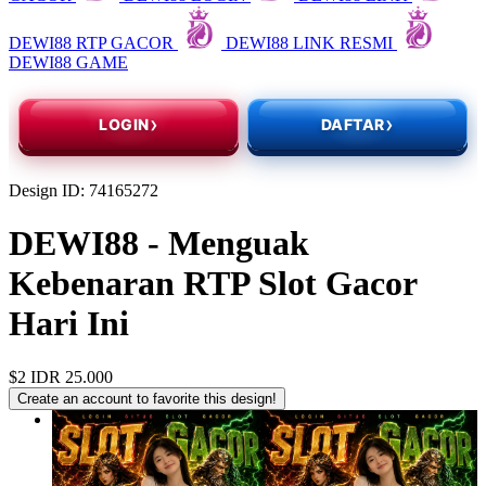
DEWI88 RTP GACOR
DEWI88 LINK RESMI
DEWI88 GAME
LOGIN
DAFTAR
Design ID: 74165272
DEWI88 - Menguak
Kebenaran RTP Slot Gacor
Hari Ini
$2
IDR 25.000
Create an account to favorite this design!