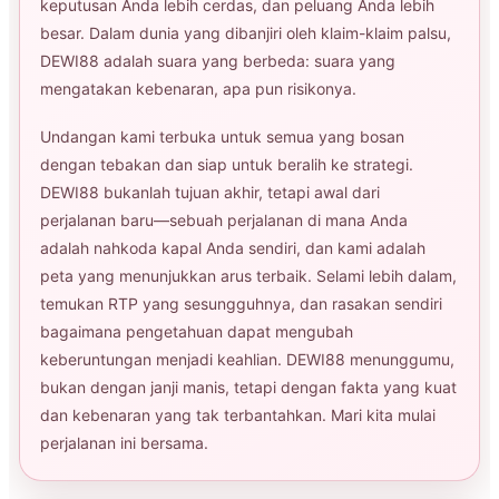
keputusan Anda lebih cerdas, dan peluang Anda lebih
besar. Dalam dunia yang dibanjiri oleh klaim-klaim palsu,
DEWI88 adalah suara yang berbeda: suara yang
mengatakan kebenaran, apa pun risikonya.
Undangan kami terbuka untuk semua yang bosan
dengan tebakan dan siap untuk beralih ke strategi.
DEWI88 bukanlah tujuan akhir, tetapi awal dari
perjalanan baru—sebuah perjalanan di mana Anda
adalah nahkoda kapal Anda sendiri, dan kami adalah
peta yang menunjukkan arus terbaik. Selami lebih dalam,
temukan RTP yang sesungguhnya, dan rasakan sendiri
bagaimana pengetahuan dapat mengubah
keberuntungan menjadi keahlian. DEWI88 menunggumu,
bukan dengan janji manis, tetapi dengan fakta yang kuat
dan kebenaran yang tak terbantahkan. Mari kita mulai
perjalanan ini bersama.