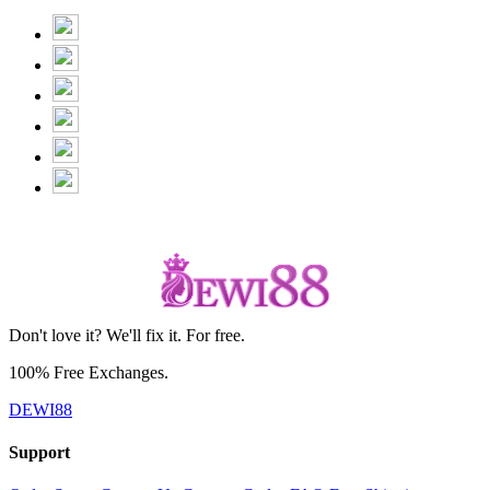
Don't love it? We'll fix it. For free.
100% Free Exchanges.
DEWI88
Support