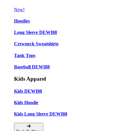
New!
Hoodies
Long Sleeve DEWI88
Crewneck Sweatshirts
Tank Tops
Baseball DEWI88
Kids Apparel
Kids DEWI88
Kids Hoodie
Kids Long Sleeve DEWI88