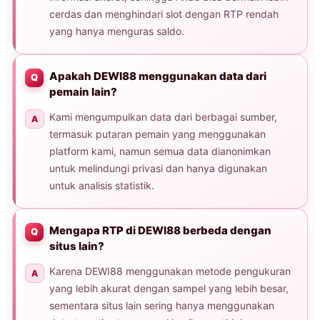
cerdas dan menghindari slot dengan RTP rendah
yang hanya menguras saldo.
Apakah DEWI88 menggunakan data dari
pemain lain?
Kami mengumpulkan data dari berbagai sumber,
termasuk putaran pemain yang menggunakan
platform kami, namun semua data dianonimkan
untuk melindungi privasi dan hanya digunakan
untuk analisis statistik.
Mengapa RTP di DEWI88 berbeda dengan
situs lain?
Karena DEWI88 menggunakan metode pengukuran
yang lebih akurat dengan sampel yang lebih besar,
sementara situs lain sering hanya menggunakan