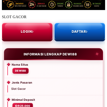
SLOT GACOR
LOGIN
DAFTAR
INFORMASI LENGKAP DEWI88
Nama Situs
DEWI88
Jenis Pasaran
Slot Gacor
Minimal Deposit
IDR 25,000