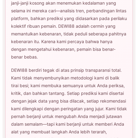
janji-janji kosong akan menemukan kedalaman yang
selama ini mereka cari—analisis tren, perbandingan lintas
platform, bahkan prediksi yang didasarkan pada perilaku
kolektif ribuan pemain. DEWI88 adalah cermin yang
memantulkan kebenaran, tidak peduli seberapa pahitnya
kebenaran itu. Karena kami percaya bahwa hanya
dengan mengetahui kebenaran, pemain bisa benar-
benar bebas.
DEWI88 berdiri tegak di atas prinsip transparansi total.
Kami tidak menyembunyikan metodologi kami di balik
tirai besi; kami membuka semuanya untuk Anda periksa,
kritik, dan bahkan tantang. Setiap prediksi kami disertai
dengan jejak data yang bisa dilacak, setiap rekomendasi
kami dilengkapi dengan peringatan yang jujur. Kami tidak
pernah berjanji untuk mengubah Anda menjadi jutawan
dalam semalam—tapi kami berjanji untuk memberi Anda
alat yang membuat langkah Anda lebih terarah,