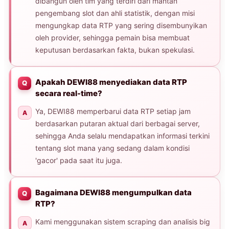
dibangun oleh tim yang terdiri dari mantan
pengembang slot dan ahli statistik, dengan misi
mengungkap data RTP yang sering disembunyikan
oleh provider, sehingga pemain bisa membuat
keputusan berdasarkan fakta, bukan spekulasi.
Apakah DEWI88 menyediakan data RTP
secara real-time?
Ya, DEWI88 memperbarui data RTP setiap jam
berdasarkan putaran aktual dari berbagai server,
sehingga Anda selalu mendapatkan informasi terkini
tentang slot mana yang sedang dalam kondisi
'gacor' pada saat itu juga.
Bagaimana DEWI88 mengumpulkan data
RTP?
Kami menggunakan sistem scraping dan analisis big