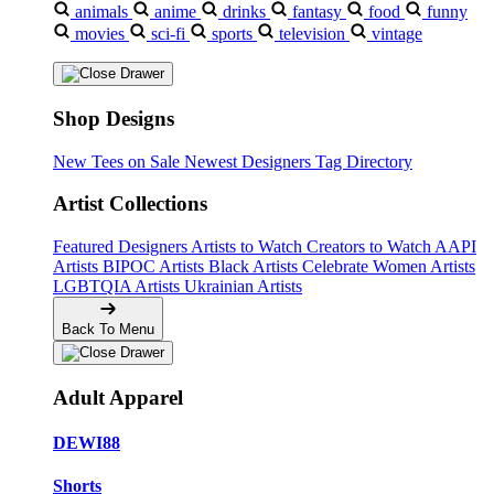
animals
anime
drinks
fantasy
food
funny
movies
sci-fi
sports
television
vintage
Shop Designs
New Tees on Sale
Newest Designers
Tag Directory
Artist Collections
Featured Designers
Artists to Watch
Creators to Watch
AAPI
Artists
BIPOC Artists
Black Artists
Celebrate Women Artists
LGBTQIA Artists
Ukrainian Artists
Back To Menu
Adult Apparel
DEWI88
Shorts