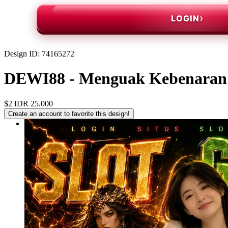
LOGIN
Design ID: 74165272
DEWI88 - Menguak Kebenaran R
$2
IDR 25.000
Create an account to favorite this design!