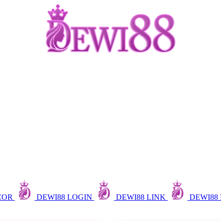
COR
DEWI88 LOGIN
DEWI88 LINK
DEWI88