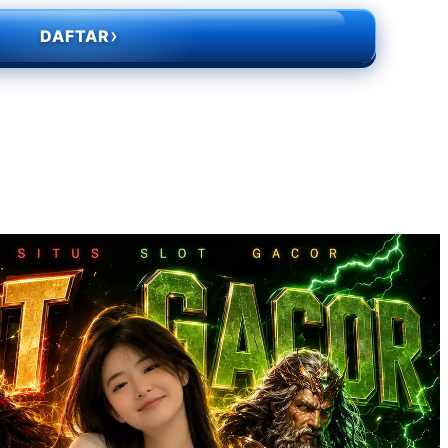
DAFTAR