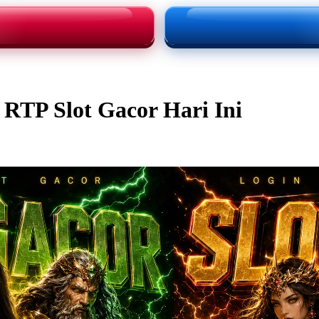
TP Slot Gacor Hari Ini