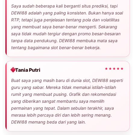
Saya sudah beberapa kali berganti situs prediksi, tapi
DEWI88 adalah yang paling konsisten. Bukan hanya soal
RTP, tetapi juga penjelasan tentang pola dan volatilitas
yang membuat saya benar-benar mengerti. Sekarang
saya tidak mudah tergiur dengan promo besar-besaran
tanpa data pendukung. DEWI88 membuka mata saya
tentang bagaimana slot benar-benar bekerja.
Tania Putri
Buat saya yang masih baru di dunia slot, DEWI88 seperti
guru yang sabar. Mereka tidak memakai istilah-istilah
rumit yang membuat pusing. Grafik dan rekomendasi
yang diberikan sangat membantu saya memilih
permainan yang tepat. Dalam sebulan terakhir, saya
merasa lebih percaya diri dan lebih sering menang.
DEWI88 memang beda dari yang lain.