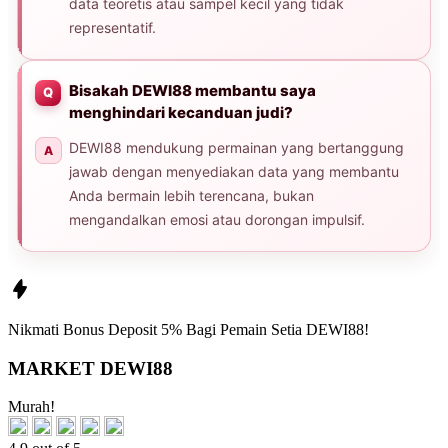
data teoretis atau sampel kecil yang tidak
representatif.
Bisakah DEWI88 membantu saya
menghindari kecanduan judi?
DEWI88 mendukung permainan yang bertanggung
jawab dengan menyediakan data yang membantu
Anda bermain lebih terencana, bukan
mengandalkan emosi atau dorongan impulsif.
Nikmati
Bonus Deposit 5%
Bagi Pemain Setia
DEWI88!
MARKET DEWI88
Murah!