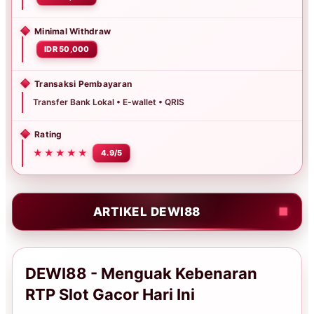
Minimal Withdraw
IDR 50,000
Transaksi Pembayaran
Transfer Bank Lokal • E-wallet • QRIS
Rating
4.9/5
ARTIKEL DEWI88
DEWI88 - Menguak Kebenaran
RTP Slot Gacor Hari Ini