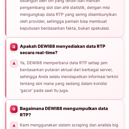
dibangun oleh tim yang terdiri dari mantan
pengembang slot dan ahli statistik, dengan misi
mengungkap data RTP yang sering disembunyikan
oleh provider, sehingga pemain bisa membuat
keputusan berdasarkan fakta, bukan spekulasi.
Apakah DEWI88 menyediakan data RTP
secara real-time?
Ya, DEWI88 memperbarui data RTP setiap jam
berdasarkan putaran aktual dari berbagai server,
sehingga Anda selalu mendapatkan informasi terkini
tentang slot mana yang sedang dalam kondisi
'gacor' pada saat itu juga.
Bagaimana DEWI88 mengumpulkan data
RTP?
Kami menggunakan sistem scraping dan analisis big