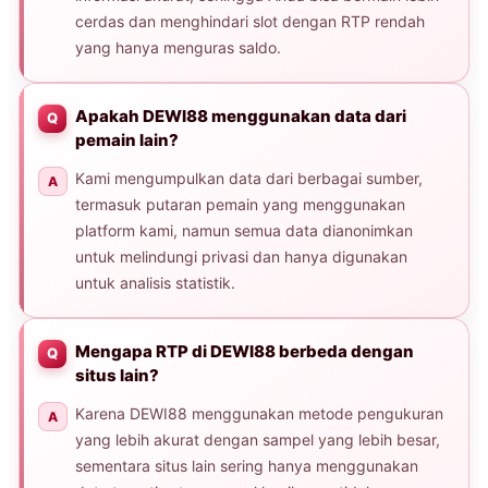
cerdas dan menghindari slot dengan RTP rendah
yang hanya menguras saldo.
Apakah DEWI88 menggunakan data dari
pemain lain?
Kami mengumpulkan data dari berbagai sumber,
termasuk putaran pemain yang menggunakan
platform kami, namun semua data dianonimkan
untuk melindungi privasi dan hanya digunakan
untuk analisis statistik.
Mengapa RTP di DEWI88 berbeda dengan
situs lain?
Karena DEWI88 menggunakan metode pengukuran
yang lebih akurat dengan sampel yang lebih besar,
sementara situs lain sering hanya menggunakan