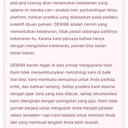
janji-janji kosong akan menemukan kedalaman yang
selama ini mereka cari—analisis tren, perbandingan lintas
platform, bahkan prediksi yang didasarkan pada perilaku
kolektif ribuan pemain. DEWI88 adalah cermin yang
memantulkan kebenaran, tidak peduli seberapa pahitnya
kebenaran itu. Karena kami percaya bahwa hanya
dengan mengetahui kebenaran, pemain bisa benar-
benar bebas.
DEWI88 berdiri tegak di atas prinsip transparansi total.
Kami tidak menyembunyikan metodologi kami di balik
tirai besi; kami membuka semuanya untuk Anda periksa,
kritik, dan bahkan tantang. Setiap prediksi kami disertai
dengan jejak data yang bisa dilacak, setiap rekomendasi
kami dilengkapi dengan peringatan yang jujur. Kami tidak
pernah berjanji untuk mengubah Anda menjadi jutawan
dalam semalam—tapi kami berjanji untuk memberi Anda
alat yang membuat langkah Anda lebih terarah,