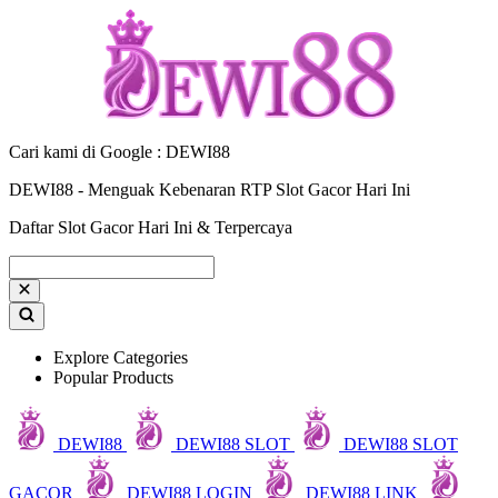
Cari kami di Google : DEWI88
DEWI88 - Menguak Kebenaran RTP Slot Gacor Hari Ini
Daftar Slot Gacor Hari Ini & Terpercaya
Explore Categories
Popular Products
DEWI88
DEWI88 SLOT
DEWI88 SLOT
GACOR
DEWI88 LOGIN
DEWI88 LINK