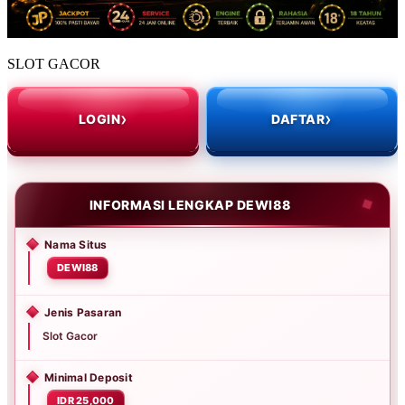
SLOT GACOR
LOGIN
DAFTAR
INFORMASI LENGKAP DEWI88
Nama Situs
DEWI88
Jenis Pasaran
Slot Gacor
Minimal Deposit
IDR 25,000