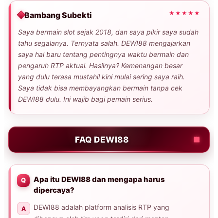
Bambang Subekti
Saya bermain slot sejak 2018, dan saya pikir saya sudah
tahu segalanya. Ternyata salah. DEWI88 mengajarkan
saya hal baru tentang pentingnya waktu bermain dan
pengaruh RTP aktual. Hasilnya? Kemenangan besar
yang dulu terasa mustahil kini mulai sering saya raih.
Saya tidak bisa membayangkan bermain tanpa cek
DEWI88 dulu. Ini wajib bagi pemain serius.
FAQ DEWI88
Apa itu DEWI88 dan mengapa harus
dipercaya?
DEWI88 adalah platform analisis RTP yang