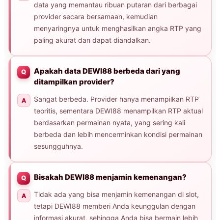
data yang memantau ribuan putaran dari berbagai
provider secara bersamaan, kemudian
menyaringnya untuk menghasilkan angka RTP yang
paling akurat dan dapat diandalkan.
Apakah data DEWI88 berbeda dari yang
ditampilkan provider?
Sangat berbeda. Provider hanya menampilkan RTP
teoritis, sementara DEWI88 menampilkan RTP aktual
berdasarkan permainan nyata, yang sering kali
berbeda dan lebih mencerminkan kondisi permainan
sesungguhnya.
Bisakah DEWI88 menjamin kemenangan?
Tidak ada yang bisa menjamin kemenangan di slot,
tetapi DEWI88 memberi Anda keunggulan dengan
informasi akurat, sehingga Anda bisa bermain lebih