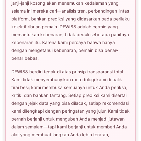
janji-janji kosong akan menemukan kedalaman yang
selama ini mereka cari—analisis tren, perbandingan lintas
platform, bahkan prediksi yang didasarkan pada perilaku
kolektif ribuan pemain. DEWI88 adalah cermin yang
memantulkan kebenaran, tidak peduli seberapa pahitnya
kebenaran itu. Karena kami percaya bahwa hanya
dengan mengetahui kebenaran, pemain bisa benar-
benar bebas.
DEWI88 berdiri tegak di atas prinsip transparansi total.
Kami tidak menyembunyikan metodologi kami di balik
tirai besi; kami membuka semuanya untuk Anda periksa,
kritik, dan bahkan tantang. Setiap prediksi kami disertai
dengan jejak data yang bisa dilacak, setiap rekomendasi
kami dilengkapi dengan peringatan yang jujur. Kami tidak
pernah berjanji untuk mengubah Anda menjadi jutawan
dalam semalam—tapi kami berjanji untuk memberi Anda
alat yang membuat langkah Anda lebih terarah,