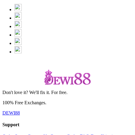
Don't love it? We'll fix it. For free.
100% Free Exchanges.
DEWI88
Support