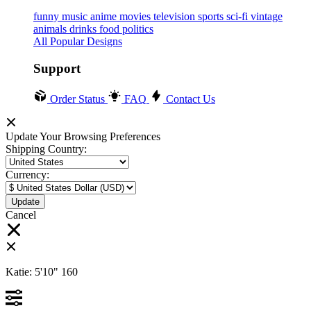
funny
music
anime
movies
television
sports
sci-fi
vintage
animals
drinks
food
politics
All Popular Designs
Support
Order Status
FAQ
Contact Us
Update Your Browsing Preferences
Shipping Country:
Currency:
Cancel
Katie:
5'10"
160