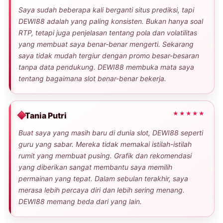
Saya sudah beberapa kali berganti situs prediksi, tapi
DEWI88 adalah yang paling konsisten. Bukan hanya soal
RTP, tetapi juga penjelasan tentang pola dan volatilitas
yang membuat saya benar-benar mengerti. Sekarang
saya tidak mudah tergiur dengan promo besar-besaran
tanpa data pendukung. DEWI88 membuka mata saya
tentang bagaimana slot benar-benar bekerja.
Tania Putri
Buat saya yang masih baru di dunia slot, DEWI88 seperti
guru yang sabar. Mereka tidak memakai istilah-istilah
rumit yang membuat pusing. Grafik dan rekomendasi
yang diberikan sangat membantu saya memilih
permainan yang tepat. Dalam sebulan terakhir, saya
merasa lebih percaya diri dan lebih sering menang.
DEWI88 memang beda dari yang lain.