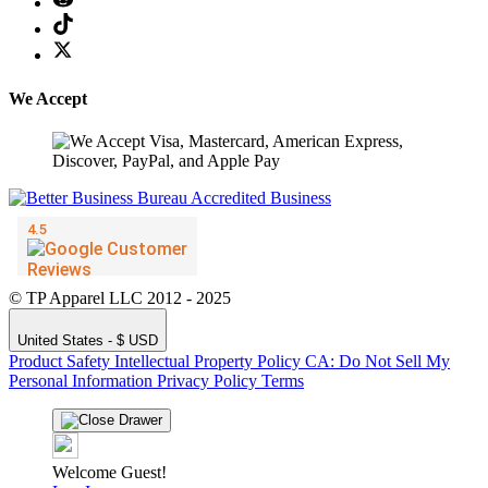
We Accept
© TP Apparel LLC 2012 - 2025
United States - $ USD
Product Safety
Intellectual Property Policy
CA: Do Not Sell My
Personal Information
Privacy Policy
Terms
Welcome Guest!