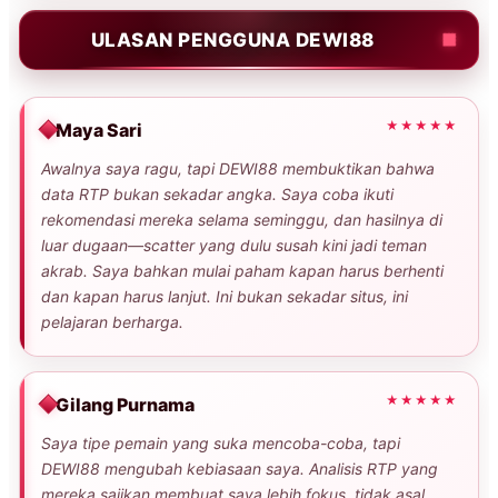
ULASAN PENGGUNA DEWI88
Maya Sari
Awalnya saya ragu, tapi DEWI88 membuktikan bahwa
data RTP bukan sekadar angka. Saya coba ikuti
rekomendasi mereka selama seminggu, dan hasilnya di
luar dugaan—scatter yang dulu susah kini jadi teman
akrab. Saya bahkan mulai paham kapan harus berhenti
dan kapan harus lanjut. Ini bukan sekadar situs, ini
pelajaran berharga.
Gilang Purnama
Saya tipe pemain yang suka mencoba-coba, tapi
DEWI88 mengubah kebiasaan saya. Analisis RTP yang
mereka sajikan membuat saya lebih fokus, tidak asal