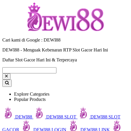
Cari kami di Google : DEWI88
DEWI88 - Menguak Kebenaran RTP Slot Gacor Hari Ini
Daftar Slot Gacor Hari Ini & Terpercaya
Explore Categories
Popular Products
DEWI88
DEWI88 SLOT
DEWI88 SLOT
GACOR
DEWI88 LOGIN
DEWI88 LINK