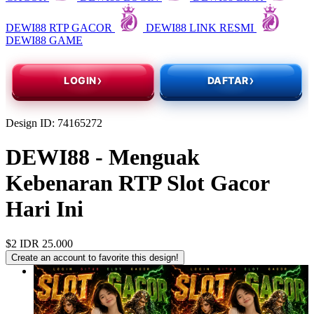
DEWI88 RTP GACOR
DEWI88 LINK RESMI
DEWI88 GAME
LOGIN
DAFTAR
Design ID: 74165272
DEWI88 - Menguak
Kebenaran RTP Slot Gacor
Hari Ini
$2
IDR 25.000
Create an account to favorite this design!