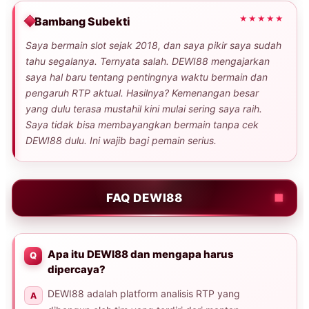
Bambang Subekti
Saya bermain slot sejak 2018, dan saya pikir saya sudah
tahu segalanya. Ternyata salah. DEWI88 mengajarkan
saya hal baru tentang pentingnya waktu bermain dan
pengaruh RTP aktual. Hasilnya? Kemenangan besar
yang dulu terasa mustahil kini mulai sering saya raih.
Saya tidak bisa membayangkan bermain tanpa cek
DEWI88 dulu. Ini wajib bagi pemain serius.
FAQ DEWI88
Apa itu DEWI88 dan mengapa harus
dipercaya?
DEWI88 adalah platform analisis RTP yang