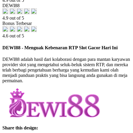
4.9 out of 5
DEWI88
4.9 out of 5
Bonus Terbesar
4.6 out of 5
DEWI88 - Menguak Kebenaran RTP Slot Gacor Hari Ini
DEWI88 adalah hasil dari kolaborasi dengan para mantan karyawan
provider slot yang mengetahui seluk-beluk sistem RTP, dan mereka
telah berbagi pengetahuan berharga yang kemudian kami olah
menjadi panduan praktis yang bisa langsung anda gunakan di meja
permainan.
Share this design: