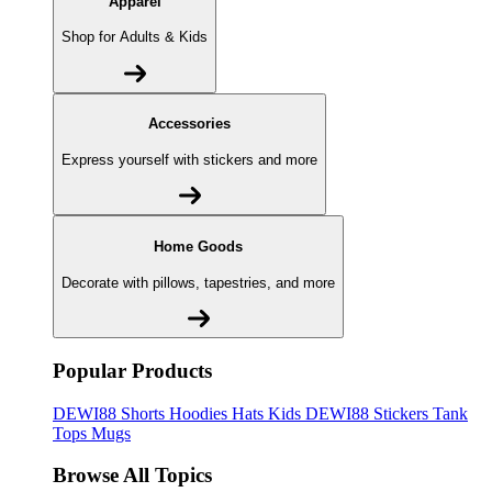
Apparel
Shop for Adults & Kids
Accessories
Express yourself with stickers and more
Home Goods
Decorate with pillows, tapestries, and more
Popular Products
DEWI88
Shorts
Hoodies
Hats
Kids DEWI88
Stickers
Tank
Tops
Mugs
Browse All Topics