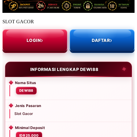
SLOT GACOR
LOGIN
DAFTAR
INFORMASI LENGKAP DEWI88
Nama Situs
DEWI88
Jenis Pasaran
Slot Gacor
Minimal Deposit
IDR 25,000