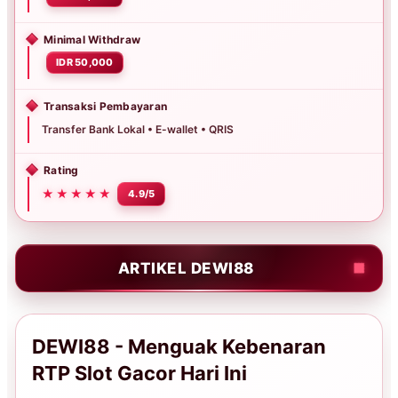
Minimal Withdraw
IDR 50,000
Transaksi Pembayaran
Transfer Bank Lokal • E-wallet • QRIS
Rating
4.9/5
ARTIKEL DEWI88
DEWI88 - Menguak Kebenaran
RTP Slot Gacor Hari Ini