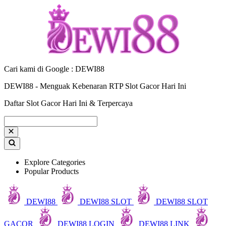
Cari kami di Google : DEWI88
DEWI88 - Menguak Kebenaran RTP Slot Gacor Hari Ini
Daftar Slot Gacor Hari Ini & Terpercaya
Explore Categories
Popular Products
DEWI88
DEWI88 SLOT
DEWI88 SLOT
GACOR
DEWI88 LOGIN
DEWI88 LINK