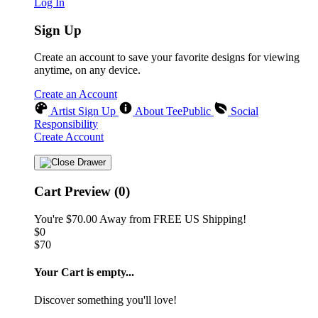
Log In
Sign Up
Create an account to save your favorite designs for viewing
anytime, on any device.
Create an Account
Artist Sign Up
About TeePublic
Social
Responsibility
Create Account
Cart Preview (0)
You're
$70.00
Away from
FREE US Shipping!
$0
$70
Your Cart is empty...
Discover something you'll love!