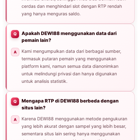
cerdas dan menghindari slot dengan RTP rendah
yang hanya menguras saldo.
Apakah DEWI88 menggunakan data dari
pemain lain?
Kami mengumpulkan data dari berbagai sumber,
termasuk putaran pemain yang menggunakan
platform kami, namun semua data dianonimkan
untuk melindungi privasi dan hanya digunakan
untuk analisis statistik.
Mengapa RTP di DEWI88 berbeda dengan
situs lain?
Karena DEWI88 menggunakan metode pengukuran
yang lebih akurat dengan sampel yang lebih besar,
sementara situs lain sering hanya menggunakan