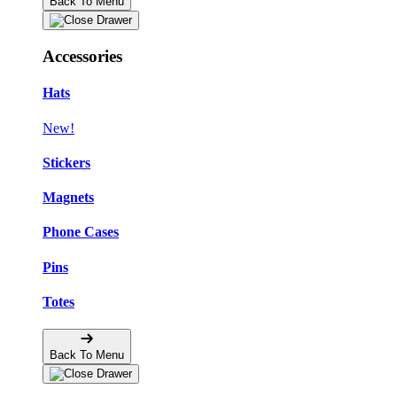
Back To Menu
Accessories
Hats
New!
Stickers
Magnets
Phone Cases
Pins
Totes
Back To Menu