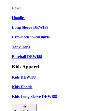
New!
Hoodies
Long Sleeve DEWI88
Crewneck Sweatshirts
Tank Tops
Baseball DEWI88
Kids Apparel
Kids DEWI88
Kids Hoodie
Kids Long Sleeve DEWI88