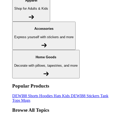
Apparel
Shop for Adults & Kids
Accessories
Express yourself with stickers and more
Home Goods
Decorate with pillows, tapestries, and more
Popular Products
DEWI88
Shorts
Hoodies
Hats
Kids DEWI88
Stickers
Tank
Tops
Mugs
Browse All Topics