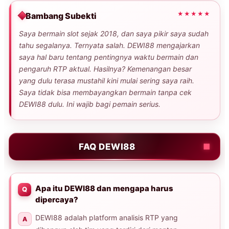
Bambang Subekti
Saya bermain slot sejak 2018, dan saya pikir saya sudah
tahu segalanya. Ternyata salah. DEWI88 mengajarkan
saya hal baru tentang pentingnya waktu bermain dan
pengaruh RTP aktual. Hasilnya? Kemenangan besar
yang dulu terasa mustahil kini mulai sering saya raih.
Saya tidak bisa membayangkan bermain tanpa cek
DEWI88 dulu. Ini wajib bagi pemain serius.
FAQ DEWI88
Apa itu DEWI88 dan mengapa harus
dipercaya?
DEWI88 adalah platform analisis RTP yang