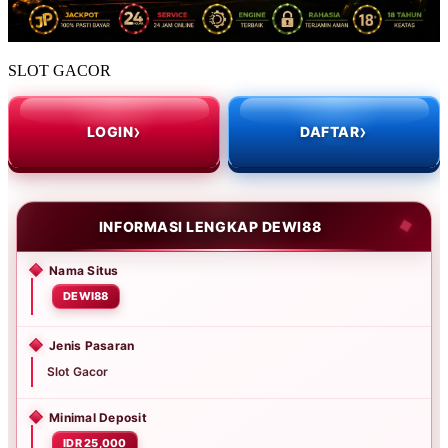
SLOT GACOR
LOGIN
DAFTAR
INFORMASI LENGKAP DEWI88
Nama Situs
DEWI88
Jenis Pasaran
Slot Gacor
Minimal Deposit
IDR 25,000