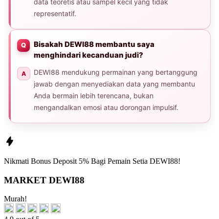
data teoretis atau sampel kecil yang tidak
representatif.
Bisakah DEWI88 membantu saya
menghindari kecanduan judi?
DEWI88 mendukung permainan yang bertanggung
jawab dengan menyediakan data yang membantu
Anda bermain lebih terencana, bukan
mengandalkan emosi atau dorongan impulsif.
Nikmati
Bonus Deposit 5%
Bagi Pemain Setia
DEWI88!
MARKET DEWI88
Murah!