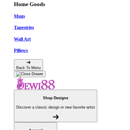
Home Goods
Mugs
Tapestries
Wall Art
Pillows
Back To Menu
Shop Designs
Discover a classic design or new favorite artist