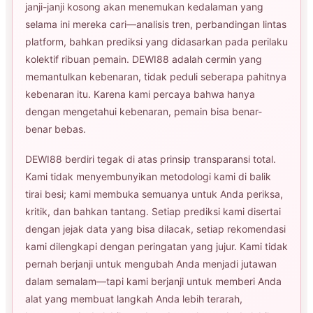
janji-janji kosong akan menemukan kedalaman yang
selama ini mereka cari—analisis tren, perbandingan lintas
platform, bahkan prediksi yang didasarkan pada perilaku
kolektif ribuan pemain. DEWI88 adalah cermin yang
memantulkan kebenaran, tidak peduli seberapa pahitnya
kebenaran itu. Karena kami percaya bahwa hanya
dengan mengetahui kebenaran, pemain bisa benar-
benar bebas.
DEWI88 berdiri tegak di atas prinsip transparansi total.
Kami tidak menyembunyikan metodologi kami di balik
tirai besi; kami membuka semuanya untuk Anda periksa,
kritik, dan bahkan tantang. Setiap prediksi kami disertai
dengan jejak data yang bisa dilacak, setiap rekomendasi
kami dilengkapi dengan peringatan yang jujur. Kami tidak
pernah berjanji untuk mengubah Anda menjadi jutawan
dalam semalam—tapi kami berjanji untuk memberi Anda
alat yang membuat langkah Anda lebih terarah,