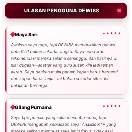
ULASAN PENGGUNA DEWI88
Maya Sari
Awalnya saya ragu, tapi DEWI88 membuktikan bahwa
data RTP bukan sekadar angka. Saya coba ikuti
rekomendasi mereka selama seminggu, dan hasilnya di
luar dugaan—scatter yang dulu susah kini jadi teman
akrab. Saya bahkan mulai paham kapan harus berhenti
dan kapan harus lanjut. Ini bukan sekadar situs, ini
pelajaran berharga.
Gilang Purnama
Saya tipe pemain yang suka mencoba-coba, tapi
DEWI88 mengubah kebiasaan saya. Analisis RTP yang
mereka sajikan membuat saya lebih fokus, tidak asal