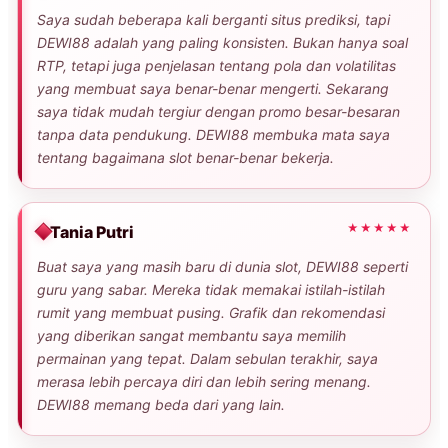
Saya sudah beberapa kali berganti situs prediksi, tapi
DEWI88 adalah yang paling konsisten. Bukan hanya soal
RTP, tetapi juga penjelasan tentang pola dan volatilitas
yang membuat saya benar-benar mengerti. Sekarang
saya tidak mudah tergiur dengan promo besar-besaran
tanpa data pendukung. DEWI88 membuka mata saya
tentang bagaimana slot benar-benar bekerja.
Tania Putri
Buat saya yang masih baru di dunia slot, DEWI88 seperti
guru yang sabar. Mereka tidak memakai istilah-istilah
rumit yang membuat pusing. Grafik dan rekomendasi
yang diberikan sangat membantu saya memilih
permainan yang tepat. Dalam sebulan terakhir, saya
merasa lebih percaya diri dan lebih sering menang.
DEWI88 memang beda dari yang lain.