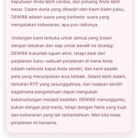
keputusan Anda lebih cerdas, dan peluang Anda lebih
besar. Dalam dunia yang dibanjiri oleh klaim-klaim palsu,
DEWI88 adalah suara yang berbeda: suara yang
mengatakan kebenaran, apa pun risikonya.
Undangan kami terbuka untuk semua yang bosan
dengan tebakan dan siap untuk beralih ke strategi.
DEWI88 bukanlah tujuan akhir, tetapi awal dari
perjalanan baru—sebuah perjalanan di mana Anda
adalah nahkoda kapal Anda sendiri, dan kami adalah
peta yang menunjukkan arus terbaik. Selami lebih dalam,
temukan RTP yang sesungguhnya, dan rasakan sendiri
bagaimana pengetahuan dapat mengubah
keberuntungan menjadi keahlian. DEWI88 menunggumu,
bukan dengan janji manis, tetapi dengan fakta yang kuat
dan kebenaran yang tak terbantahkan. Mari kita mulai
perjalanan ini bersama.