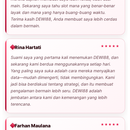
main. Sekarang saya tahu slot mana yang benar-benar
layak dan mana yang hanya buang-buang waktu.
Terima kasih DEWI88, Anda membuat saya lebih cerdas
dalam bermain.
Rina Hartati
Suami saya yang pertama kali menemukan DEWI88, dan
sekarang kami berdua menggunakannya setiap hari.
Yang paling saya suka adalah cara mereka menyajikan
data—mudah dimengerti, tidak membingungkan. Kami
jadi bisa berdiskusi tentang strategi, dan itu membuat
pengalaman bermain lebih seru. DEWI88 adalah
jembatan antara kami dan kemenangan yang lebih
terencana.
Farhan Maulana