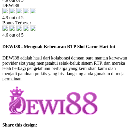
4.9 out of 5
DEWI88
4.9 out of 5
Bonus Terbesar
4.6 out of 5
DEWI88 - Menguak Kebenaran RTP Slot Gacor Hari Ini
DEWI88 adalah hasil dari kolaborasi dengan para mantan karyawan
provider slot yang mengetahui seluk-beluk sistem RTP, dan mereka
telah berbagi pengetahuan berharga yang kemudian kami olah
menjadi panduan praktis yang bisa langsung anda gunakan di meja
permainan.
Share this design: