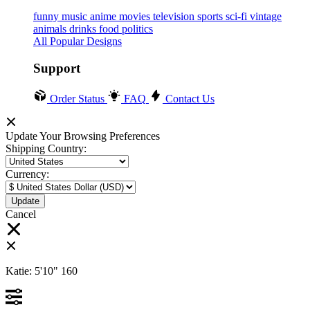
funny
music
anime
movies
television
sports
sci-fi
vintage
animals
drinks
food
politics
All Popular Designs
Support
Order Status
FAQ
Contact Us
Update Your Browsing Preferences
Shipping Country:
Currency:
Cancel
Katie:
5'10"
160