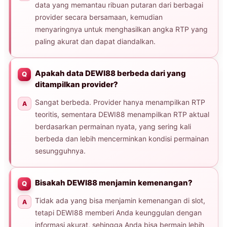
data yang memantau ribuan putaran dari berbagai
provider secara bersamaan, kemudian
menyaringnya untuk menghasilkan angka RTP yang
paling akurat dan dapat diandalkan.
Apakah data DEWI88 berbeda dari yang
ditampilkan provider?
Sangat berbeda. Provider hanya menampilkan RTP
teoritis, sementara DEWI88 menampilkan RTP aktual
berdasarkan permainan nyata, yang sering kali
berbeda dan lebih mencerminkan kondisi permainan
sesungguhnya.
Bisakah DEWI88 menjamin kemenangan?
Tidak ada yang bisa menjamin kemenangan di slot,
tetapi DEWI88 memberi Anda keunggulan dengan
informasi akurat, sehingga Anda bisa bermain lebih