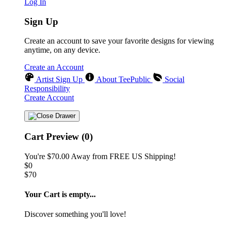
Log In
Sign Up
Create an account to save your favorite designs for viewing
anytime, on any device.
Create an Account
Artist Sign Up
About TeePublic
Social
Responsibility
Create Account
Cart Preview (0)
You're
$70.00
Away from
FREE US Shipping!
$0
$70
Your Cart is empty...
Discover something you'll love!