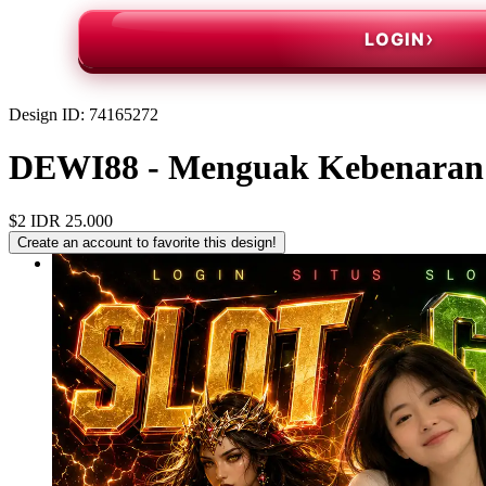
LOGIN
Design ID: 74165272
DEWI88 - Menguak Kebenaran R
$2
IDR 25.000
Create an account to favorite this design!