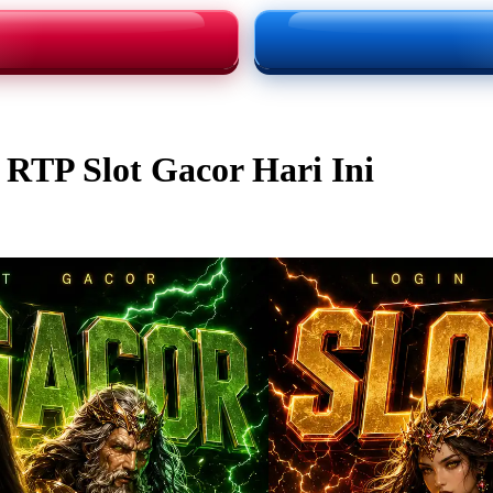
TP Slot Gacor Hari Ini