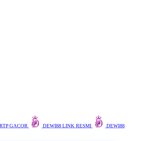
 RTP GACOR
DEWI88 LINK RESMI
DEWI88