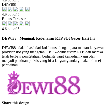
4.9 out of 5
DEWI88
4.9 out of 5
Bonus Terbesar
4.6 out of 5
DEWI88 - Menguak Kebenaran RTP Slot Gacor Hari Ini
DEWI88 adalah hasil dari kolaborasi dengan para mantan karyawan
provider slot yang mengetahui seluk-beluk sistem RTP, dan mereka
telah berbagi pengetahuan berharga yang kemudian kami olah
menjadi panduan praktis yang bisa langsung anda gunakan di meja
permainan.
Share this design: