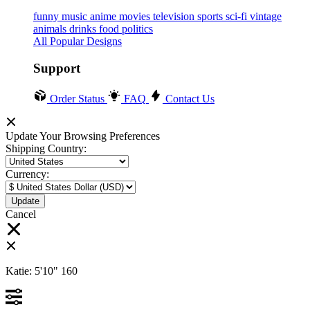
funny
music
anime
movies
television
sports
sci-fi
vintage
animals
drinks
food
politics
All Popular Designs
Support
Order Status
FAQ
Contact Us
Update Your Browsing Preferences
Shipping Country:
Currency:
Cancel
Katie:
5'10"
160