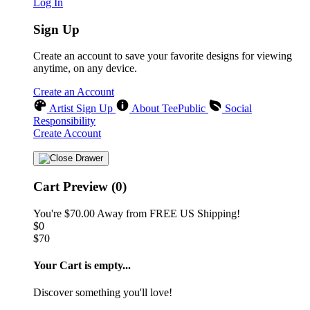
Log In
Sign Up
Create an account to save your favorite designs for viewing
anytime, on any device.
Create an Account
Artist Sign Up
About TeePublic
Social
Responsibility
Create Account
Cart Preview (0)
You're
$70.00
Away from
FREE US Shipping!
$0
$70
Your Cart is empty...
Discover something you'll love!