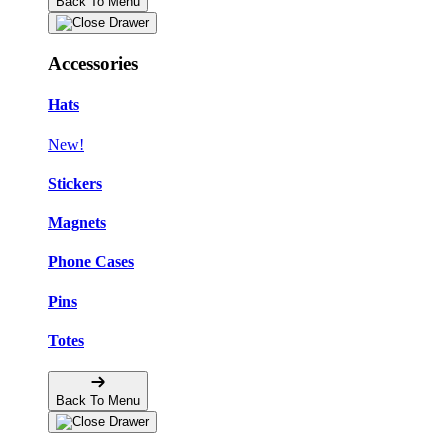
Back To Menu
Accessories
Hats
New!
Stickers
Magnets
Phone Cases
Pins
Totes
Back To Menu