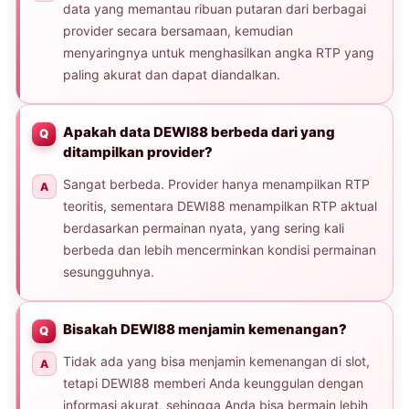
data yang memantau ribuan putaran dari berbagai
provider secara bersamaan, kemudian
menyaringnya untuk menghasilkan angka RTP yang
paling akurat dan dapat diandalkan.
Apakah data DEWI88 berbeda dari yang
ditampilkan provider?
Sangat berbeda. Provider hanya menampilkan RTP
teoritis, sementara DEWI88 menampilkan RTP aktual
berdasarkan permainan nyata, yang sering kali
berbeda dan lebih mencerminkan kondisi permainan
sesungguhnya.
Bisakah DEWI88 menjamin kemenangan?
Tidak ada yang bisa menjamin kemenangan di slot,
tetapi DEWI88 memberi Anda keunggulan dengan
informasi akurat, sehingga Anda bisa bermain lebih