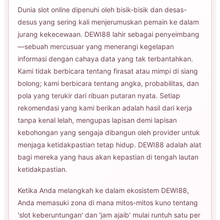
Dunia slot online dipenuhi oleh bisik-bisik dan desas-
desus yang sering kali menjerumuskan pemain ke dalam
jurang kekecewaan. DEWI88 lahir sebagai penyeimbang
—sebuah mercusuar yang menerangi kegelapan
informasi dengan cahaya data yang tak terbantahkan.
Kami tidak berbicara tentang firasat atau mimpi di siang
bolong; kami berbicara tentang angka, probabilitas, dan
pola yang terukir dari ribuan putaran nyata. Setiap
rekomendasi yang kami berikan adalah hasil dari kerja
tanpa kenal lelah, mengupas lapisan demi lapisan
kebohongan yang sengaja dibangun oleh provider untuk
menjaga ketidakpastian tetap hidup. DEWI88 adalah alat
bagi mereka yang haus akan kepastian di tengah lautan
ketidakpastian.
Ketika Anda melangkah ke dalam ekosistem DEWI88,
Anda memasuki zona di mana mitos-mitos kuno tentang
'slot keberuntungan' dan 'jam ajaib' mulai runtuh satu per