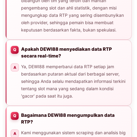
dibangun oleh tim yang terdiri dari mantan
pengembang slot dan ahli statistik, dengan misi
mengungkap data RTP yang sering disembunyikan
oleh provider, sehingga pemain bisa membuat
keputusan berdasarkan fakta, bukan spekulasi.
Apakah DEWI88 menyediakan data RTP
secara real-time?
Ya, DEWI88 memperbarui data RTP setiap jam
berdasarkan putaran aktual dari berbagai server,
sehingga Anda selalu mendapatkan informasi terkini
tentang slot mana yang sedang dalam kondisi
'gacor' pada saat itu juga.
Bagaimana DEWI88 mengumpulkan data
RTP?
Kami menggunakan sistem scraping dan analisis big