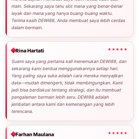
main. Sekarang saya tahu slot mana yang benar-benar
layak dan mana yang hanya buang-buang waktu.
Terima kasih DEWI88, Anda membuat saya lebih cerdas
dalam bermain.
Rina Hartati
Suami saya yang pertama kali menemukan DEWI88, dan
sekarang kami berdua menggunakannya setiap hari.
Yang paling saya suka adalah cara mereka menyajikan
data—mudah dimengerti, tidak membingungkan. Kami
jadi bisa berdiskusi tentang strategi, dan itu membuat
pengalaman bermain lebih seru. DEWI88 adalah
jembatan antara kami dan kemenangan yang lebih
terencana.
Farhan Maulana