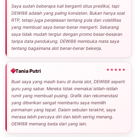
Saya sudah beberapa kali berganti situs prediksi, tapi
DEWI88 adalah yang paling konsisten. Bukan hanya soal
RTP, tetapi juga penjelasan tentang pola dan volatilitas
yang membuat saya benar-benar mengerti. Sekarang
saya tidak mudah tergiur dengan promo besar-besaran
tanpa data pendukung. DEWI88 membuka mata saya
tentang bagaimana slot benar-benar bekerja.
Tania Putri
Buat saya yang masih baru di dunia slot, DEWI88 seperti
guru yang sabar. Mereka tidak memakai istilah-istilah
rumit yang membuat pusing. Grafik dan rekomendasi
yang diberikan sangat membantu saya memilih
permainan yang tepat. Dalam sebulan terakhir, saya
merasa lebih percaya diri dan lebih sering menang.
DEWI88 memang beda dari yang lain.