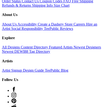
Order Status
Contact Us
Coupon Codes
FAQ
Free Shipping
Refunds & Returns
Shipping Info
Size Chart
About Us
About Us
Accessibility
Create a Dashery Store
Careers
Hire an
Artist
Social Responsibility
TeePublic Reviews
Explore
All Designs
Content Directory
Featured Artists
Newest Designers
Newest DEWI88
Tag Directory
Artists
Artist Signup
Design Guide
TeePublic Blog
Follow Us