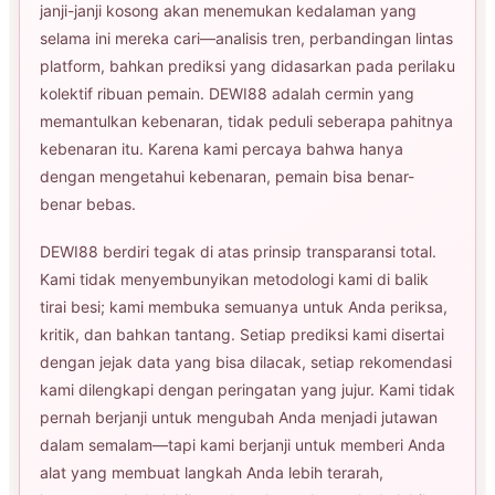
janji-janji kosong akan menemukan kedalaman yang
selama ini mereka cari—analisis tren, perbandingan lintas
platform, bahkan prediksi yang didasarkan pada perilaku
kolektif ribuan pemain. DEWI88 adalah cermin yang
memantulkan kebenaran, tidak peduli seberapa pahitnya
kebenaran itu. Karena kami percaya bahwa hanya
dengan mengetahui kebenaran, pemain bisa benar-
benar bebas.
DEWI88 berdiri tegak di atas prinsip transparansi total.
Kami tidak menyembunyikan metodologi kami di balik
tirai besi; kami membuka semuanya untuk Anda periksa,
kritik, dan bahkan tantang. Setiap prediksi kami disertai
dengan jejak data yang bisa dilacak, setiap rekomendasi
kami dilengkapi dengan peringatan yang jujur. Kami tidak
pernah berjanji untuk mengubah Anda menjadi jutawan
dalam semalam—tapi kami berjanji untuk memberi Anda
alat yang membuat langkah Anda lebih terarah,