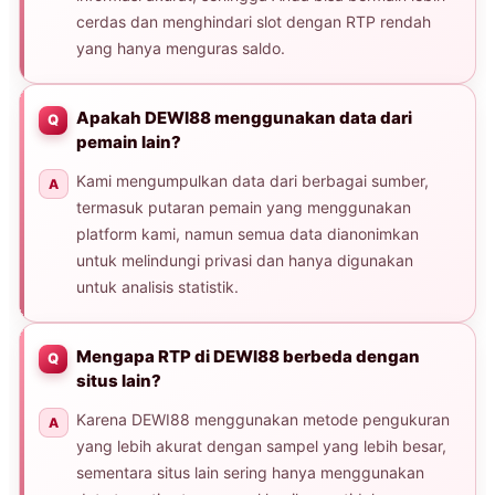
cerdas dan menghindari slot dengan RTP rendah
yang hanya menguras saldo.
Apakah DEWI88 menggunakan data dari
pemain lain?
Kami mengumpulkan data dari berbagai sumber,
termasuk putaran pemain yang menggunakan
platform kami, namun semua data dianonimkan
untuk melindungi privasi dan hanya digunakan
untuk analisis statistik.
Mengapa RTP di DEWI88 berbeda dengan
situs lain?
Karena DEWI88 menggunakan metode pengukuran
yang lebih akurat dengan sampel yang lebih besar,
sementara situs lain sering hanya menggunakan