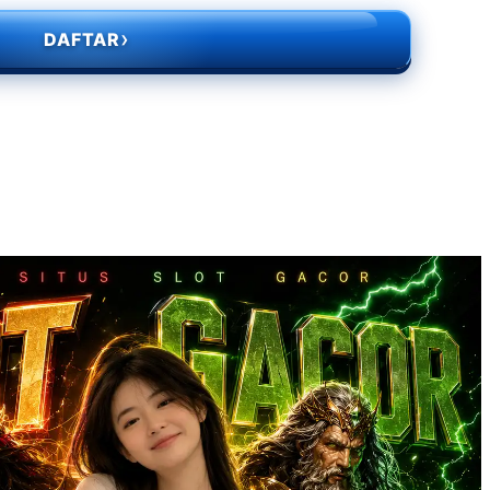
DAFTAR