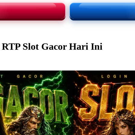
TP Slot Gacor Hari Ini