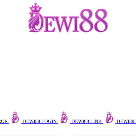
COR
DEWI88 LOGIN
DEWI88 LINK
DEWI88