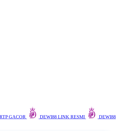
 RTP GACOR
DEWI88 LINK RESMI
DEWI88