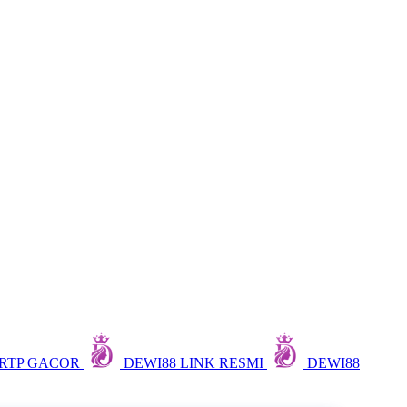
 RTP GACOR
DEWI88 LINK RESMI
DEWI88