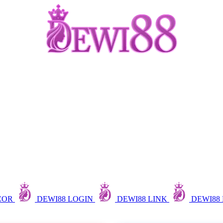
COR
DEWI88 LOGIN
DEWI88 LINK
DEWI88