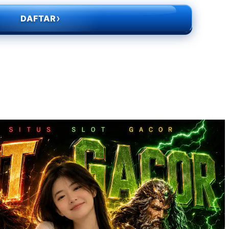
DAFTAR