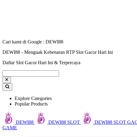
Cari kami di Google : DEWI88
DEWI88 - Menguak Kebenaran RTP Slot Gacor Hari Ini
Daftar Slot Gacor Hari Ini & Terpercaya
Explore Categories
Popular Products
DEWI88
DEWI88 SLOT
DEWI88 SLOT GA
GAME