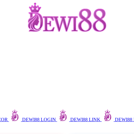
COR
DEWI88 LOGIN
DEWI88 LINK
DEWI88