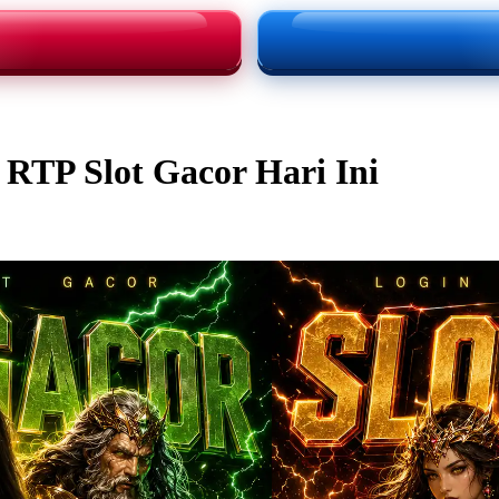
TP Slot Gacor Hari Ini