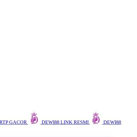
 RTP GACOR
DEWI88 LINK RESMI
DEWI88