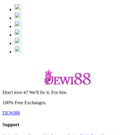
Don't love it? We'll fix it. For free.
100% Free Exchanges.
DEWI88
Support