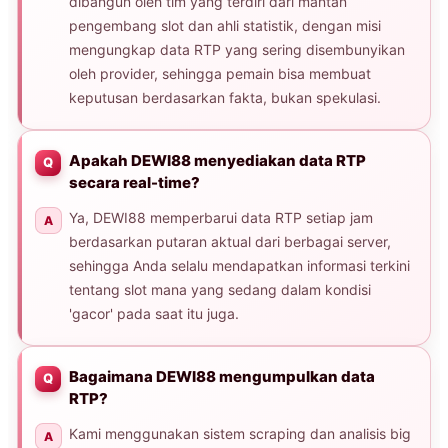
dibangun oleh tim yang terdiri dari mantan
pengembang slot dan ahli statistik, dengan misi
mengungkap data RTP yang sering disembunyikan
oleh provider, sehingga pemain bisa membuat
keputusan berdasarkan fakta, bukan spekulasi.
Apakah DEWI88 menyediakan data RTP
secara real-time?
Ya, DEWI88 memperbarui data RTP setiap jam
berdasarkan putaran aktual dari berbagai server,
sehingga Anda selalu mendapatkan informasi terkini
tentang slot mana yang sedang dalam kondisi
'gacor' pada saat itu juga.
Bagaimana DEWI88 mengumpulkan data
RTP?
Kami menggunakan sistem scraping dan analisis big