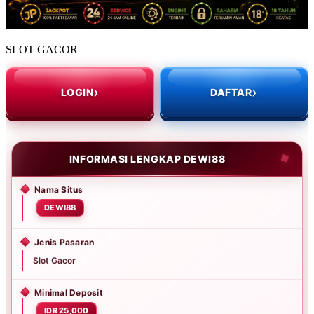
SLOT GACOR
LOGIN
DAFTAR
INFORMASI LENGKAP DEWI88
Nama Situs
DEWI88
Jenis Pasaran
Slot Gacor
Minimal Deposit
IDR 25,000