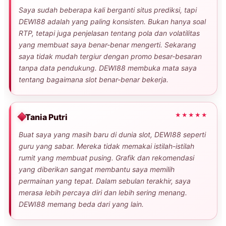
Saya sudah beberapa kali berganti situs prediksi, tapi
DEWI88 adalah yang paling konsisten. Bukan hanya soal
RTP, tetapi juga penjelasan tentang pola dan volatilitas
yang membuat saya benar-benar mengerti. Sekarang
saya tidak mudah tergiur dengan promo besar-besaran
tanpa data pendukung. DEWI88 membuka mata saya
tentang bagaimana slot benar-benar bekerja.
Tania Putri
Buat saya yang masih baru di dunia slot, DEWI88 seperti
guru yang sabar. Mereka tidak memakai istilah-istilah
rumit yang membuat pusing. Grafik dan rekomendasi
yang diberikan sangat membantu saya memilih
permainan yang tepat. Dalam sebulan terakhir, saya
merasa lebih percaya diri dan lebih sering menang.
DEWI88 memang beda dari yang lain.