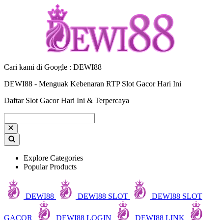
Cari kami di Google : DEWI88
DEWI88 - Menguak Kebenaran RTP Slot Gacor Hari Ini
Daftar Slot Gacor Hari Ini & Terpercaya
Explore Categories
Popular Products
DEWI88
DEWI88 SLOT
DEWI88 SLOT
GACOR
DEWI88 LOGIN
DEWI88 LINK