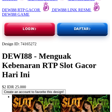
DEWI88 RTP GACOR
DEWI88 LINK RESMI
DEWI88 GAME
LOGIN
DAFTAR
Design ID: 74165272
DEWI88 - Menguak
Kebenaran RTP Slot Gacor
Hari Ini
$2
IDR 25.000
Create an account to favorite this design!