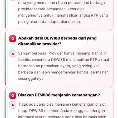
data yang memantau ribuan putaran dari berbagai
provider secara bersamaan, kemudian
menyaringnya untuk menghasilkan angka RTP yang
paling akurat dan dapat diandalkan.
Apakah data DEWI88 berbeda dari yang
ditampilkan provider?
Sangat berbeda. Provider hanya menampilkan RTP
teoritis, sementara DEWI88 menampilkan RTP aktual
berdasarkan permainan nyata, yang sering kali
berbeda dan lebih mencerminkan kondisi permainan
sesungguhnya.
Bisakah DEWI88 menjamin kemenangan?
Tidak ada yang bisa menjamin kemenangan di slot,
tetapi DEWI88 memberi Anda keunggulan dengan
informasi akurat, sehingga Anda bisa bermain lebih