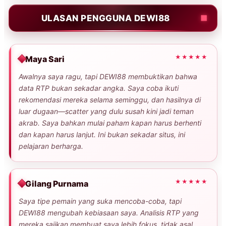
ULASAN PENGGUNA DEWI88
Maya Sari
Awalnya saya ragu, tapi DEWI88 membuktikan bahwa
data RTP bukan sekadar angka. Saya coba ikuti
rekomendasi mereka selama seminggu, dan hasilnya di
luar dugaan—scatter yang dulu susah kini jadi teman
akrab. Saya bahkan mulai paham kapan harus berhenti
dan kapan harus lanjut. Ini bukan sekadar situs, ini
pelajaran berharga.
Gilang Purnama
Saya tipe pemain yang suka mencoba-coba, tapi
DEWI88 mengubah kebiasaan saya. Analisis RTP yang
mereka sajikan membuat saya lebih fokus, tidak asal