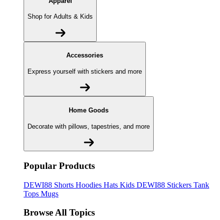
Apparel
Shop for Adults & Kids
Accessories
Express yourself with stickers and more
Home Goods
Decorate with pillows, tapestries, and more
Popular Products
DEWI88
Shorts
Hoodies
Hats
Kids DEWI88
Stickers
Tank
Tops
Mugs
Browse All Topics