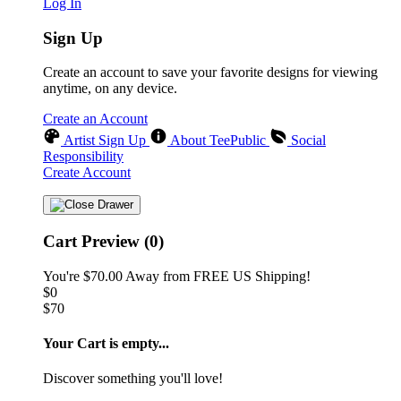
Log In
Sign Up
Create an account to save your favorite designs for viewing
anytime, on any device.
Create an Account
Artist Sign Up
About TeePublic
Social
Responsibility
Create Account
Cart Preview (0)
You're
$70.00
Away from
FREE US Shipping!
$0
$70
Your Cart is empty...
Discover something you'll love!