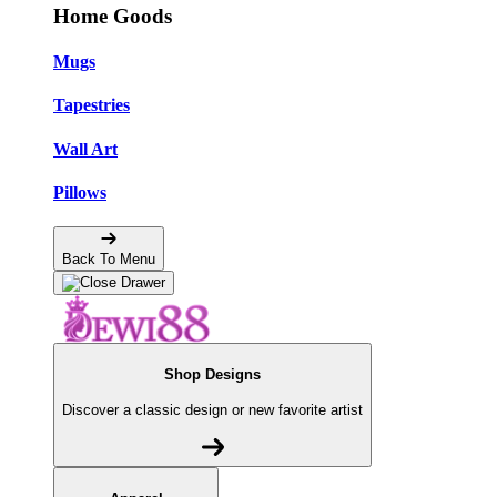
Home Goods
Mugs
Tapestries
Wall Art
Pillows
Back To Menu
Shop Designs
Discover a classic design or new favorite artist