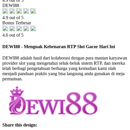
4.9 out of 5
DEWI88
4.9 out of 5
Bonus Terbesar
4.6 out of 5
DEWI88 - Menguak Kebenaran RTP Slot Gacor Hari Ini
DEWI88 adalah hasil dari kolaborasi dengan para mantan karyawan
provider slot yang mengetahui seluk-beluk sistem RTP, dan mereka
telah berbagi pengetahuan berharga yang kemudian kami olah
menjadi panduan praktis yang bisa langsung anda gunakan di meja
permainan.
Share this design: