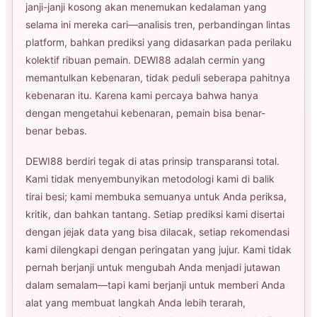
janji-janji kosong akan menemukan kedalaman yang
selama ini mereka cari—analisis tren, perbandingan lintas
platform, bahkan prediksi yang didasarkan pada perilaku
kolektif ribuan pemain. DEWI88 adalah cermin yang
memantulkan kebenaran, tidak peduli seberapa pahitnya
kebenaran itu. Karena kami percaya bahwa hanya
dengan mengetahui kebenaran, pemain bisa benar-
benar bebas.
DEWI88 berdiri tegak di atas prinsip transparansi total.
Kami tidak menyembunyikan metodologi kami di balik
tirai besi; kami membuka semuanya untuk Anda periksa,
kritik, dan bahkan tantang. Setiap prediksi kami disertai
dengan jejak data yang bisa dilacak, setiap rekomendasi
kami dilengkapi dengan peringatan yang jujur. Kami tidak
pernah berjanji untuk mengubah Anda menjadi jutawan
dalam semalam—tapi kami berjanji untuk memberi Anda
alat yang membuat langkah Anda lebih terarah,