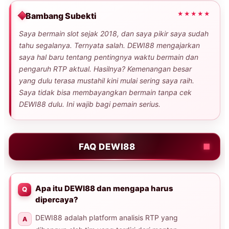
Bambang Subekti
Saya bermain slot sejak 2018, dan saya pikir saya sudah
tahu segalanya. Ternyata salah. DEWI88 mengajarkan
saya hal baru tentang pentingnya waktu bermain dan
pengaruh RTP aktual. Hasilnya? Kemenangan besar
yang dulu terasa mustahil kini mulai sering saya raih.
Saya tidak bisa membayangkan bermain tanpa cek
DEWI88 dulu. Ini wajib bagi pemain serius.
FAQ DEWI88
Apa itu DEWI88 dan mengapa harus
dipercaya?
DEWI88 adalah platform analisis RTP yang