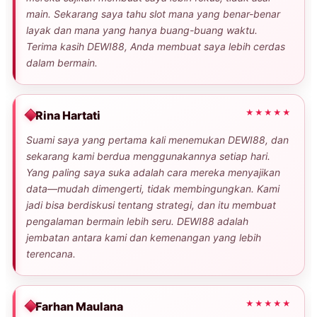
main. Sekarang saya tahu slot mana yang benar-benar
layak dan mana yang hanya buang-buang waktu.
Terima kasih DEWI88, Anda membuat saya lebih cerdas
dalam bermain.
Rina Hartati
Suami saya yang pertama kali menemukan DEWI88, dan
sekarang kami berdua menggunakannya setiap hari.
Yang paling saya suka adalah cara mereka menyajikan
data—mudah dimengerti, tidak membingungkan. Kami
jadi bisa berdiskusi tentang strategi, dan itu membuat
pengalaman bermain lebih seru. DEWI88 adalah
jembatan antara kami dan kemenangan yang lebih
terencana.
Farhan Maulana