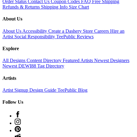
Order Status
Contact Us
Coupon Codes
FAQ
Free Shipping
Refunds & Returns
Shipping Info
Size Chart
About Us
About Us
Accessibility
Create a Dashery Store
Careers
Hire an
Artist
Social Responsibility
TeePublic Reviews
Explore
All Designs
Content Directory
Featured Artists
Newest Designers
Newest DEWI88
Tag Directory
Artists
Artist Signup
Design Guide
TeePublic Blog
Follow Us