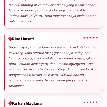
main. Sekarang saya tahu slot mana yang benar-benar
layak dan mana yang hanya buang-buang waktu.
Terima kasih DEWI88, Anda membuat saya lebih cerdas
dalam bermain.
Rina Hartati
Suami saya yang pertama kali menemukan DEWI88, dan
sekarang kami berdua menggunakannya setiap hari.
Yang paling saya suka adalah cara mereka menyajikan
data—mudah dimengerti, tidak membingungkan. Kami
jadi bisa berdiskusi tentang strategi, dan itu membuat
pengalaman bermain lebih seru. DEWI88 adalah
jembatan antara kami dan kemenangan yang lebih
terencana.
Farhan Maulana