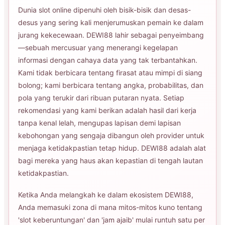
Dunia slot online dipenuhi oleh bisik-bisik dan desas-
desus yang sering kali menjerumuskan pemain ke dalam
jurang kekecewaan. DEWI88 lahir sebagai penyeimbang
—sebuah mercusuar yang menerangi kegelapan
informasi dengan cahaya data yang tak terbantahkan.
Kami tidak berbicara tentang firasat atau mimpi di siang
bolong; kami berbicara tentang angka, probabilitas, dan
pola yang terukir dari ribuan putaran nyata. Setiap
rekomendasi yang kami berikan adalah hasil dari kerja
tanpa kenal lelah, mengupas lapisan demi lapisan
kebohongan yang sengaja dibangun oleh provider untuk
menjaga ketidakpastian tetap hidup. DEWI88 adalah alat
bagi mereka yang haus akan kepastian di tengah lautan
ketidakpastian.
Ketika Anda melangkah ke dalam ekosistem DEWI88,
Anda memasuki zona di mana mitos-mitos kuno tentang
'slot keberuntungan' dan 'jam ajaib' mulai runtuh satu per