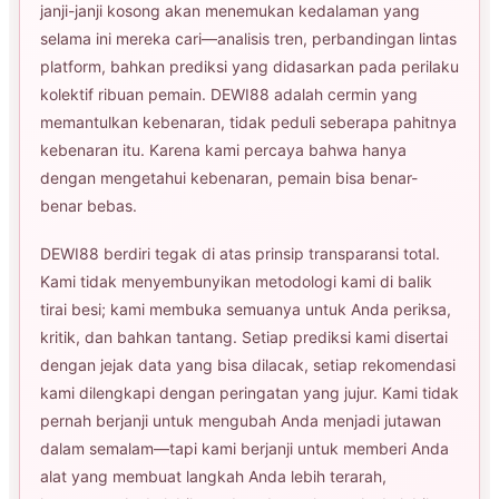
janji-janji kosong akan menemukan kedalaman yang
selama ini mereka cari—analisis tren, perbandingan lintas
platform, bahkan prediksi yang didasarkan pada perilaku
kolektif ribuan pemain. DEWI88 adalah cermin yang
memantulkan kebenaran, tidak peduli seberapa pahitnya
kebenaran itu. Karena kami percaya bahwa hanya
dengan mengetahui kebenaran, pemain bisa benar-
benar bebas.
DEWI88 berdiri tegak di atas prinsip transparansi total.
Kami tidak menyembunyikan metodologi kami di balik
tirai besi; kami membuka semuanya untuk Anda periksa,
kritik, dan bahkan tantang. Setiap prediksi kami disertai
dengan jejak data yang bisa dilacak, setiap rekomendasi
kami dilengkapi dengan peringatan yang jujur. Kami tidak
pernah berjanji untuk mengubah Anda menjadi jutawan
dalam semalam—tapi kami berjanji untuk memberi Anda
alat yang membuat langkah Anda lebih terarah,