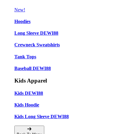
New!
Hoodies
Long Sleeve DEWI88
Crewneck Sweatshirts
Tank Tops
Baseball DEWI88
Kids Apparel
Kids DEWI88
Kids Hoodie
Kids Long Sleeve DEWI88