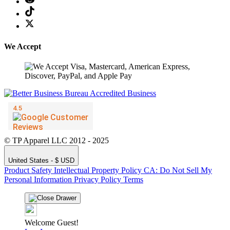
We Accept
© TP Apparel LLC 2012 - 2025
United States - $ USD
Product Safety
Intellectual Property Policy
CA: Do Not Sell My
Personal Information
Privacy Policy
Terms
Welcome Guest!