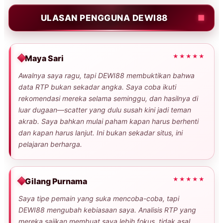
ULASAN PENGGUNA DEWI88
Maya Sari
Awalnya saya ragu, tapi DEWI88 membuktikan bahwa
data RTP bukan sekadar angka. Saya coba ikuti
rekomendasi mereka selama seminggu, dan hasilnya di
luar dugaan—scatter yang dulu susah kini jadi teman
akrab. Saya bahkan mulai paham kapan harus berhenti
dan kapan harus lanjut. Ini bukan sekadar situs, ini
pelajaran berharga.
Gilang Purnama
Saya tipe pemain yang suka mencoba-coba, tapi
DEWI88 mengubah kebiasaan saya. Analisis RTP yang
mereka sajikan membuat saya lebih fokus, tidak asal