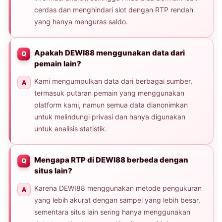
cerdas dan menghindari slot dengan RTP rendah
yang hanya menguras saldo.
Apakah DEWI88 menggunakan data dari
pemain lain?
Kami mengumpulkan data dari berbagai sumber,
termasuk putaran pemain yang menggunakan
platform kami, namun semua data dianonimkan
untuk melindungi privasi dan hanya digunakan
untuk analisis statistik.
Mengapa RTP di DEWI88 berbeda dengan
situs lain?
Karena DEWI88 menggunakan metode pengukuran
yang lebih akurat dengan sampel yang lebih besar,
sementara situs lain sering hanya menggunakan