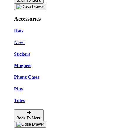
Back To Menu
Accessories
Hats
New!
Stickers
Magnets
Phone Cases
Pins
Totes
Back To Menu