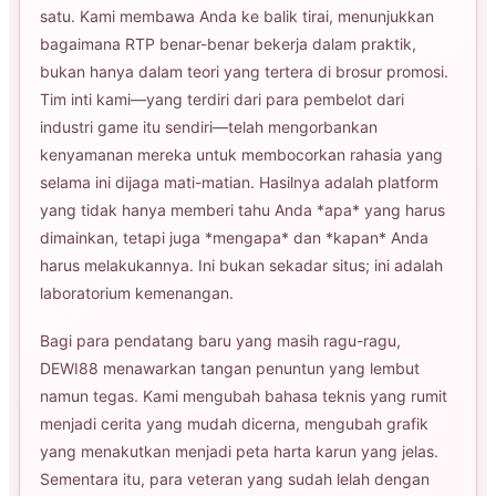
satu. Kami membawa Anda ke balik tirai, menunjukkan
bagaimana RTP benar-benar bekerja dalam praktik,
bukan hanya dalam teori yang tertera di brosur promosi.
Tim inti kami—yang terdiri dari para pembelot dari
industri game itu sendiri—telah mengorbankan
kenyamanan mereka untuk membocorkan rahasia yang
selama ini dijaga mati-matian. Hasilnya adalah platform
yang tidak hanya memberi tahu Anda *apa* yang harus
dimainkan, tetapi juga *mengapa* dan *kapan* Anda
harus melakukannya. Ini bukan sekadar situs; ini adalah
laboratorium kemenangan.
Bagi para pendatang baru yang masih ragu-ragu,
DEWI88 menawarkan tangan penuntun yang lembut
namun tegas. Kami mengubah bahasa teknis yang rumit
menjadi cerita yang mudah dicerna, mengubah grafik
yang menakutkan menjadi peta harta karun yang jelas.
Sementara itu, para veteran yang sudah lelah dengan