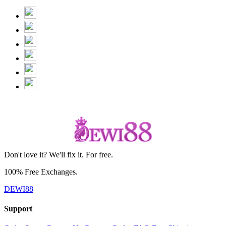
Don't love it? We'll fix it. For free.
100% Free Exchanges.
DEWI88
Support