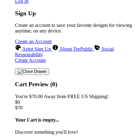
Log In
Sign Up
Create an account to save your favorite designs for viewing
anytime, on any device.
Create an Account
Artist Sign Up
About TeePublic
Social
Responsibility
Create Account
Cart Preview (0)
You're
$70.00
Away from
FREE US Shipping!
$0
$70
Your Cart is empty...
Discover something you'll love!