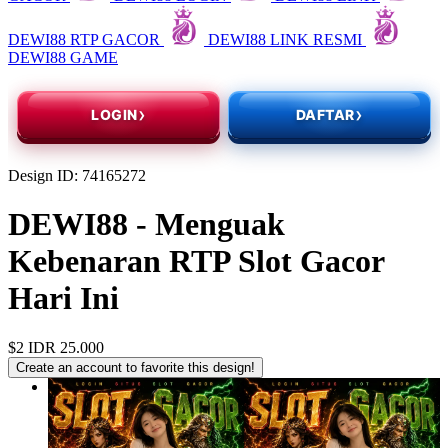
DEWI88 RTP GACOR
DEWI88 LINK RESMI
DEWI88 GAME
LOGIN
DAFTAR
Design ID: 74165272
DEWI88 - Menguak
Kebenaran RTP Slot Gacor
Hari Ini
$2
IDR 25.000
Create an account to favorite this design!