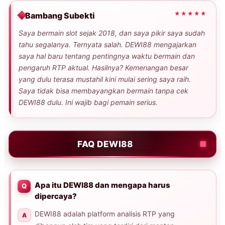
Bambang Subekti
Saya bermain slot sejak 2018, dan saya pikir saya sudah
tahu segalanya. Ternyata salah. DEWI88 mengajarkan
saya hal baru tentang pentingnya waktu bermain dan
pengaruh RTP aktual. Hasilnya? Kemenangan besar
yang dulu terasa mustahil kini mulai sering saya raih.
Saya tidak bisa membayangkan bermain tanpa cek
DEWI88 dulu. Ini wajib bagi pemain serius.
FAQ DEWI88
Apa itu DEWI88 dan mengapa harus
dipercaya?
DEWI88 adalah platform analisis RTP yang