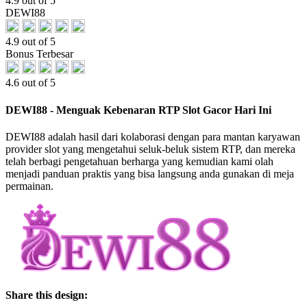
4.9 out of 5
DEWI88
4.9 out of 5
Bonus Terbesar
4.6 out of 5
DEWI88 - Menguak Kebenaran RTP Slot Gacor Hari Ini
DEWI88 adalah hasil dari kolaborasi dengan para mantan karyawan
provider slot yang mengetahui seluk-beluk sistem RTP, dan mereka
telah berbagi pengetahuan berharga yang kemudian kami olah
menjadi panduan praktis yang bisa langsung anda gunakan di meja
permainan.
Share this design: