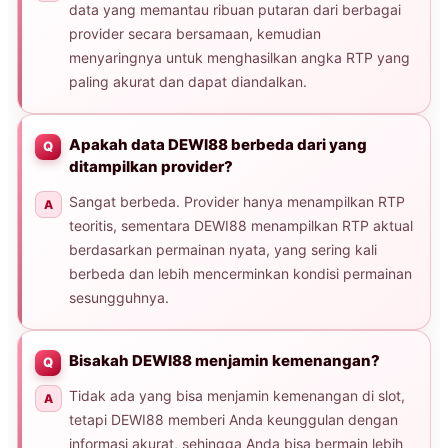
data yang memantau ribuan putaran dari berbagai
provider secara bersamaan, kemudian
menyaringnya untuk menghasilkan angka RTP yang
paling akurat dan dapat diandalkan.
Apakah data DEWI88 berbeda dari yang
ditampilkan provider?
Sangat berbeda. Provider hanya menampilkan RTP
teoritis, sementara DEWI88 menampilkan RTP aktual
berdasarkan permainan nyata, yang sering kali
berbeda dan lebih mencerminkan kondisi permainan
sesungguhnya.
Bisakah DEWI88 menjamin kemenangan?
Tidak ada yang bisa menjamin kemenangan di slot,
tetapi DEWI88 memberi Anda keunggulan dengan
informasi akurat, sehingga Anda bisa bermain lebih