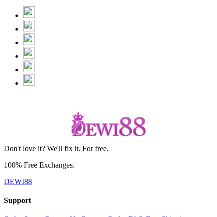
Don't love it? We'll fix it. For free.
100% Free Exchanges.
DEWI88
Support