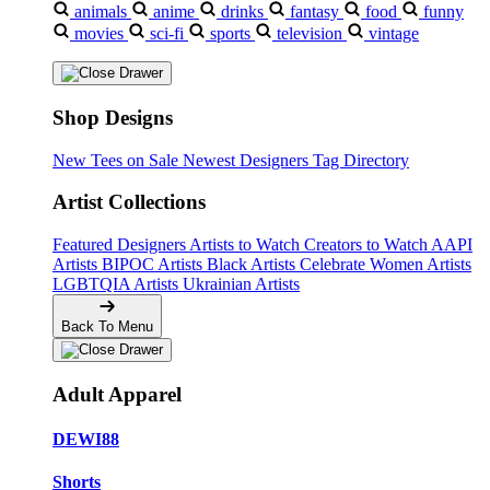
animals
anime
drinks
fantasy
food
funny
movies
sci-fi
sports
television
vintage
Shop Designs
New Tees on Sale
Newest Designers
Tag Directory
Artist Collections
Featured Designers
Artists to Watch
Creators to Watch
AAPI
Artists
BIPOC Artists
Black Artists
Celebrate Women Artists
LGBTQIA Artists
Ukrainian Artists
Back To Menu
Adult Apparel
DEWI88
Shorts