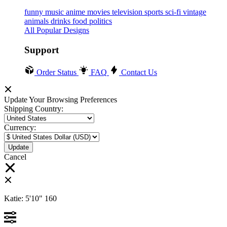
funny
music
anime
movies
television
sports
sci-fi
vintage
animals
drinks
food
politics
All Popular Designs
Support
Order Status
FAQ
Contact Us
Update Your Browsing Preferences
Shipping Country:
Currency:
Cancel
Katie:
5'10"
160