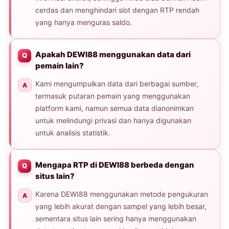
cerdas dan menghindari slot dengan RTP rendah
yang hanya menguras saldo.
Apakah DEWI88 menggunakan data dari
pemain lain?
Kami mengumpulkan data dari berbagai sumber,
termasuk putaran pemain yang menggunakan
platform kami, namun semua data dianonimkan
untuk melindungi privasi dan hanya digunakan
untuk analisis statistik.
Mengapa RTP di DEWI88 berbeda dengan
situs lain?
Karena DEWI88 menggunakan metode pengukuran
yang lebih akurat dengan sampel yang lebih besar,
sementara situs lain sering hanya menggunakan