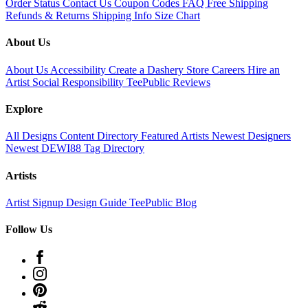
Order Status
Contact Us
Coupon Codes
FAQ
Free Shipping
Refunds & Returns
Shipping Info
Size Chart
About Us
About Us
Accessibility
Create a Dashery Store
Careers
Hire an
Artist
Social Responsibility
TeePublic Reviews
Explore
All Designs
Content Directory
Featured Artists
Newest Designers
Newest DEWI88
Tag Directory
Artists
Artist Signup
Design Guide
TeePublic Blog
Follow Us