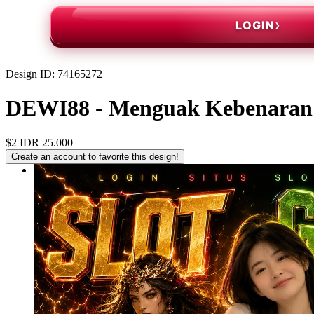
LOGIN
Design ID: 74165272
DEWI88 - Menguak Kebenaran R
$2
IDR 25.000
Create an account to favorite this design!