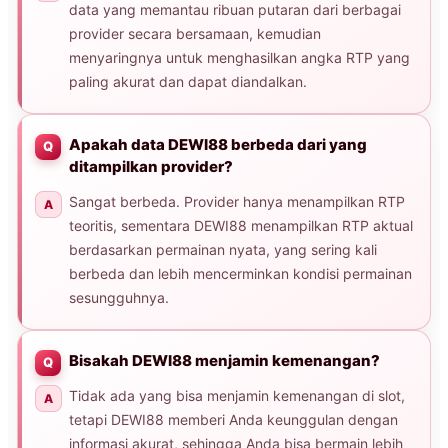
data yang memantau ribuan putaran dari berbagai
provider secara bersamaan, kemudian
menyaringnya untuk menghasilkan angka RTP yang
paling akurat dan dapat diandalkan.
Apakah data DEWI88 berbeda dari yang
ditampilkan provider?
Sangat berbeda. Provider hanya menampilkan RTP
teoritis, sementara DEWI88 menampilkan RTP aktual
berdasarkan permainan nyata, yang sering kali
berbeda dan lebih mencerminkan kondisi permainan
sesungguhnya.
Bisakah DEWI88 menjamin kemenangan?
Tidak ada yang bisa menjamin kemenangan di slot,
tetapi DEWI88 memberi Anda keunggulan dengan
informasi akurat, sehingga Anda bisa bermain lebih