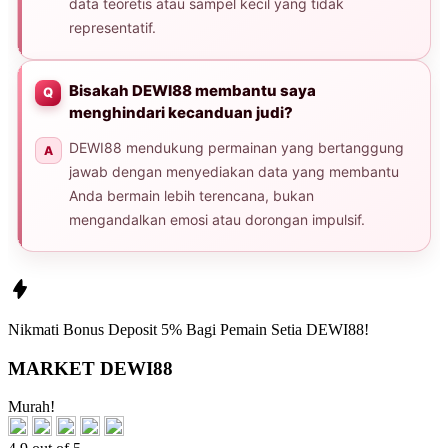
data teoretis atau sampel kecil yang tidak
representatif.
Bisakah DEWI88 membantu saya
menghindari kecanduan judi?
DEWI88 mendukung permainan yang bertanggung
jawab dengan menyediakan data yang membantu
Anda bermain lebih terencana, bukan
mengandalkan emosi atau dorongan impulsif.
Nikmati
Bonus Deposit 5%
Bagi Pemain Setia
DEWI88!
MARKET DEWI88
Murah!