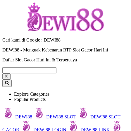
Cari kami di Google : DEWI88
DEWI88 - Menguak Kebenaran RTP Slot Gacor Hari Ini
Daftar Slot Gacor Hari Ini & Terpercaya
Explore Categories
Popular Products
DEWI88
DEWI88 SLOT
DEWI88 SLOT
GACOR
DEWI88 LOGIN
DEWI88 LINK