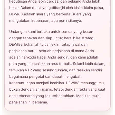
keputusan Anda lebih cerdas, dan peluang Anda lebih
besar. Dalam dunia yang dibanjiri oleh klaim-klaim palsu,
DEWI88 adalah suara yang berbeda: suara yang
mengatakan kebenaran, apa pun risikonya.
Undangan kami terbuka untuk semua yang bosan
dengan tebakan dan siap untuk beralih ke strategi.
DEWI88 bukanlah tujuan akhir, tetapi awal dari
perjalanan baru—sebuah perjalanan di mana Anda
adalah nahkoda kapal Anda sendiri, dan kami adalah
peta yang menunjukkan arus terbaik. Selami lebih dalam,
temukan RTP yang sesungguhnya, dan rasakan sendiri
bagaimana pengetahuan dapat mengubah
keberuntungan menjadi keahlian. DEWI88 menunggumu,
bukan dengan janji manis, tetapi dengan fakta yang kuat
dan kebenaran yang tak terbantahkan. Mari kita mulai
perjalanan ini bersama.