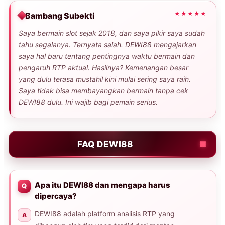
Bambang Subekti
Saya bermain slot sejak 2018, dan saya pikir saya sudah
tahu segalanya. Ternyata salah. DEWI88 mengajarkan
saya hal baru tentang pentingnya waktu bermain dan
pengaruh RTP aktual. Hasilnya? Kemenangan besar
yang dulu terasa mustahil kini mulai sering saya raih.
Saya tidak bisa membayangkan bermain tanpa cek
DEWI88 dulu. Ini wajib bagi pemain serius.
FAQ DEWI88
Apa itu DEWI88 dan mengapa harus
dipercaya?
DEWI88 adalah platform analisis RTP yang