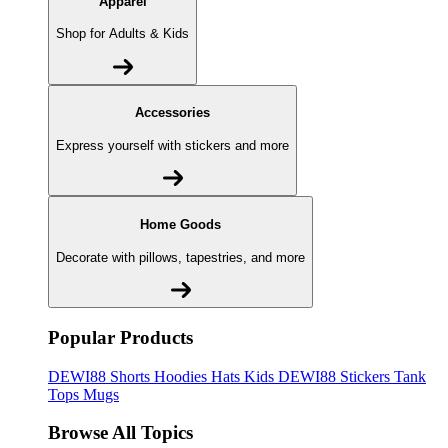
Apparel
Shop for Adults & Kids
Accessories
Express yourself with stickers and more
Home Goods
Decorate with pillows, tapestries, and more
Popular Products
DEWI88
Shorts
Hoodies
Hats
Kids DEWI88
Stickers
Tank
Tops
Mugs
Browse All Topics