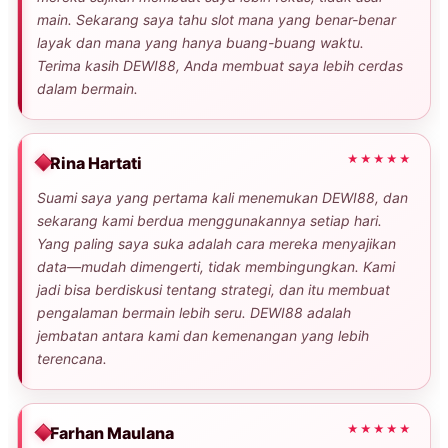
main. Sekarang saya tahu slot mana yang benar-benar
layak dan mana yang hanya buang-buang waktu.
Terima kasih DEWI88, Anda membuat saya lebih cerdas
dalam bermain.
Rina Hartati
Suami saya yang pertama kali menemukan DEWI88, dan
sekarang kami berdua menggunakannya setiap hari.
Yang paling saya suka adalah cara mereka menyajikan
data—mudah dimengerti, tidak membingungkan. Kami
jadi bisa berdiskusi tentang strategi, dan itu membuat
pengalaman bermain lebih seru. DEWI88 adalah
jembatan antara kami dan kemenangan yang lebih
terencana.
Farhan Maulana