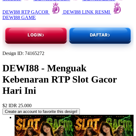
DEWI88 RTP GACOR
DEWI88 LINK RESMI
DEWI88 GAME
LOGIN
DAFTAR
Design ID: 74165272
DEWI88 - Menguak
Kebenaran RTP Slot Gacor
Hari Ini
$2
IDR 25.000
Create an account to favorite this design!