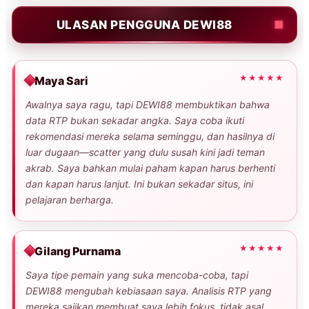
ULASAN PENGGUNA DEWI88
Maya Sari
Awalnya saya ragu, tapi DEWI88 membuktikan bahwa
data RTP bukan sekadar angka. Saya coba ikuti
rekomendasi mereka selama seminggu, dan hasilnya di
luar dugaan—scatter yang dulu susah kini jadi teman
akrab. Saya bahkan mulai paham kapan harus berhenti
dan kapan harus lanjut. Ini bukan sekadar situs, ini
pelajaran berharga.
Gilang Purnama
Saya tipe pemain yang suka mencoba-coba, tapi
DEWI88 mengubah kebiasaan saya. Analisis RTP yang
mereka sajikan membuat saya lebih fokus, tidak asal