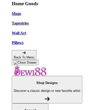
Home Goods
Mugs
Tapestries
Wall Art
Pillows
Back To Menu
Shop Designs
Discover a classic design or new favorite artist