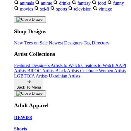
animals
anime
drinks
fantasy
food
funny
movies
sci-fi
sports
television
vintage
Shop Designs
New Tees on Sale
Newest Designers
Tag Directory
Artist Collections
Featured Designers
Artists to Watch
Creators to Watch
AAPI
Artists
BIPOC Artists
Black Artists
Celebrate Women Artists
LGBTQIA Artists
Ukrainian Artists
Back To Menu
Adult Apparel
DEWI88
Shorts