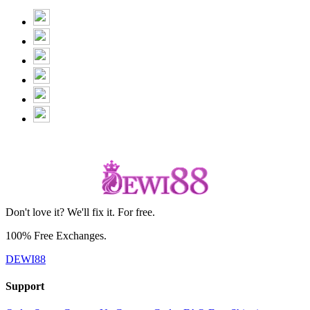
Don't love it? We'll fix it. For free.
100% Free Exchanges.
DEWI88
Support