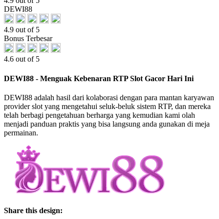
4.9 out of 5
DEWI88
4.9 out of 5
Bonus Terbesar
4.6 out of 5
DEWI88 - Menguak Kebenaran RTP Slot Gacor Hari Ini
DEWI88 adalah hasil dari kolaborasi dengan para mantan karyawan
provider slot yang mengetahui seluk-beluk sistem RTP, dan mereka
telah berbagi pengetahuan berharga yang kemudian kami olah
menjadi panduan praktis yang bisa langsung anda gunakan di meja
permainan.
Share this design: