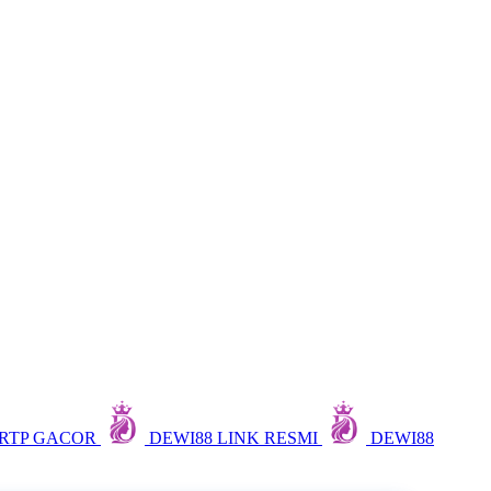
 RTP GACOR
DEWI88 LINK RESMI
DEWI88