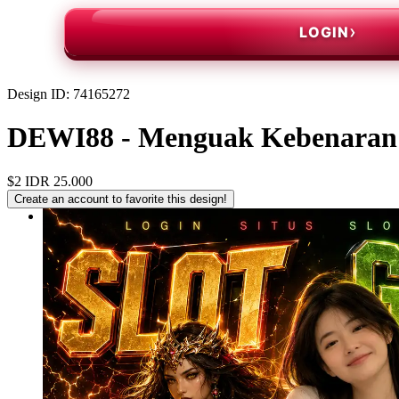
LOGIN
Design ID: 74165272
DEWI88 - Menguak Kebenaran R
$2
IDR 25.000
Create an account to favorite this design!