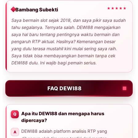
Bambang Subekti
Saya bermain slot sejak 2018, dan saya pikir saya sudah
tahu segalanya. Ternyata salah. DEWI88 mengajarkan
saya hal baru tentang pentingnya waktu bermain dan
pengaruh RTP aktual. Hasilnya? Kemenangan besar
yang dulu terasa mustahil kini mulai sering saya raih.
Saya tidak bisa membayangkan bermain tanpa cek
DEWI88 dulu. Ini wajib bagi pemain serius.
FAQ DEWI88
Apa itu DEWI88 dan mengapa harus
dipercaya?
DEWI88 adalah platform analisis RTP yang