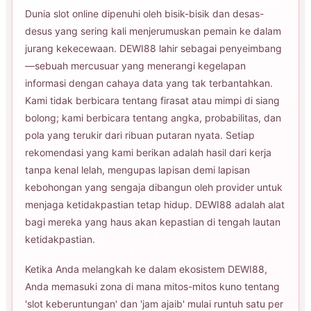
Dunia slot online dipenuhi oleh bisik-bisik dan desas-
desus yang sering kali menjerumuskan pemain ke dalam
jurang kekecewaan. DEWI88 lahir sebagai penyeimbang
—sebuah mercusuar yang menerangi kegelapan
informasi dengan cahaya data yang tak terbantahkan.
Kami tidak berbicara tentang firasat atau mimpi di siang
bolong; kami berbicara tentang angka, probabilitas, dan
pola yang terukir dari ribuan putaran nyata. Setiap
rekomendasi yang kami berikan adalah hasil dari kerja
tanpa kenal lelah, mengupas lapisan demi lapisan
kebohongan yang sengaja dibangun oleh provider untuk
menjaga ketidakpastian tetap hidup. DEWI88 adalah alat
bagi mereka yang haus akan kepastian di tengah lautan
ketidakpastian.
Ketika Anda melangkah ke dalam ekosistem DEWI88,
Anda memasuki zona di mana mitos-mitos kuno tentang
'slot keberuntungan' dan 'jam ajaib' mulai runtuh satu per