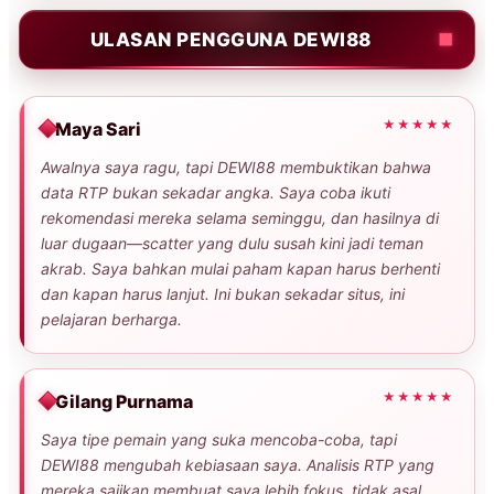
ULASAN PENGGUNA DEWI88
Maya Sari
Awalnya saya ragu, tapi DEWI88 membuktikan bahwa
data RTP bukan sekadar angka. Saya coba ikuti
rekomendasi mereka selama seminggu, dan hasilnya di
luar dugaan—scatter yang dulu susah kini jadi teman
akrab. Saya bahkan mulai paham kapan harus berhenti
dan kapan harus lanjut. Ini bukan sekadar situs, ini
pelajaran berharga.
Gilang Purnama
Saya tipe pemain yang suka mencoba-coba, tapi
DEWI88 mengubah kebiasaan saya. Analisis RTP yang
mereka sajikan membuat saya lebih fokus, tidak asal