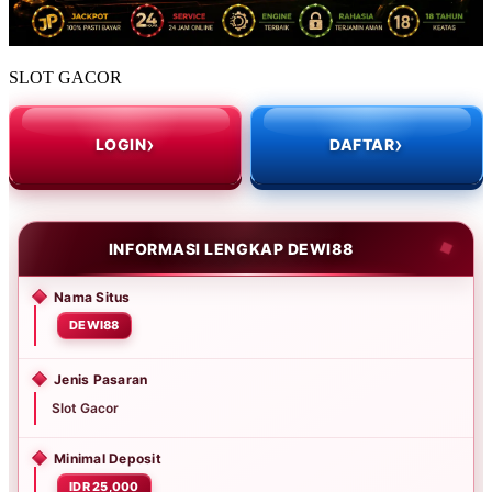
SLOT GACOR
LOGIN
DAFTAR
INFORMASI LENGKAP DEWI88
Nama Situs
DEWI88
Jenis Pasaran
Slot Gacor
Minimal Deposit
IDR 25,000