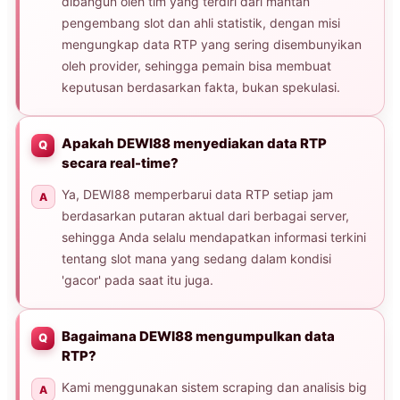
dibangun oleh tim yang terdiri dari mantan
pengembang slot dan ahli statistik, dengan misi
mengungkap data RTP yang sering disembunyikan
oleh provider, sehingga pemain bisa membuat
keputusan berdasarkan fakta, bukan spekulasi.
Apakah DEWI88 menyediakan data RTP
secara real-time?
Ya, DEWI88 memperbarui data RTP setiap jam
berdasarkan putaran aktual dari berbagai server,
sehingga Anda selalu mendapatkan informasi terkini
tentang slot mana yang sedang dalam kondisi
'gacor' pada saat itu juga.
Bagaimana DEWI88 mengumpulkan data
RTP?
Kami menggunakan sistem scraping dan analisis big