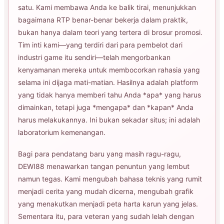
satu. Kami membawa Anda ke balik tirai, menunjukkan
bagaimana RTP benar-benar bekerja dalam praktik,
bukan hanya dalam teori yang tertera di brosur promosi.
Tim inti kami—yang terdiri dari para pembelot dari
industri game itu sendiri—telah mengorbankan
kenyamanan mereka untuk membocorkan rahasia yang
selama ini dijaga mati-matian. Hasilnya adalah platform
yang tidak hanya memberi tahu Anda *apa* yang harus
dimainkan, tetapi juga *mengapa* dan *kapan* Anda
harus melakukannya. Ini bukan sekadar situs; ini adalah
laboratorium kemenangan.
Bagi para pendatang baru yang masih ragu-ragu,
DEWI88 menawarkan tangan penuntun yang lembut
namun tegas. Kami mengubah bahasa teknis yang rumit
menjadi cerita yang mudah dicerna, mengubah grafik
yang menakutkan menjadi peta harta karun yang jelas.
Sementara itu, para veteran yang sudah lelah dengan