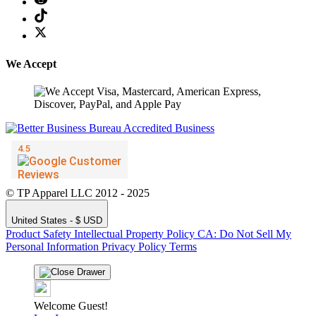
We Accept
© TP Apparel LLC 2012 - 2025
United States - $ USD
Product Safety
Intellectual Property Policy
CA: Do Not Sell My
Personal Information
Privacy Policy
Terms
Welcome Guest!