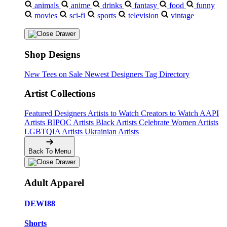
animals
anime
drinks
fantasy
food
funny
movies
sci-fi
sports
television
vintage
Shop Designs
New Tees on Sale
Newest Designers
Tag Directory
Artist Collections
Featured Designers
Artists to Watch
Creators to Watch
AAPI
Artists
BIPOC Artists
Black Artists
Celebrate Women Artists
LGBTQIA Artists
Ukrainian Artists
Back To Menu
Adult Apparel
DEWI88
Shorts