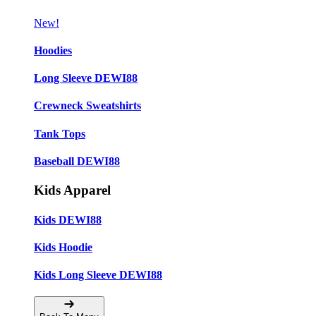
New!
Hoodies
Long Sleeve DEWI88
Crewneck Sweatshirts
Tank Tops
Baseball DEWI88
Kids Apparel
Kids DEWI88
Kids Hoodie
Kids Long Sleeve DEWI88