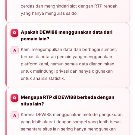
cerdas dan menghindari slot dengan RTP rendah
yang hanya menguras saldo.
Apakah DEWI88 menggunakan data dari
pemain lain?
Kami mengumpulkan data dari berbagai sumber,
termasuk putaran pemain yang menggunakan
platform kami, namun semua data dianonimkan
untuk melindungi privasi dan hanya digunakan
untuk analisis statistik.
Mengapa RTP di DEWI88 berbeda dengan
situs lain?
Karena DEWI88 menggunakan metode pengukuran
yang lebih akurat dengan sampel yang lebih besar,
sementara situs lain sering hanya menggunakan