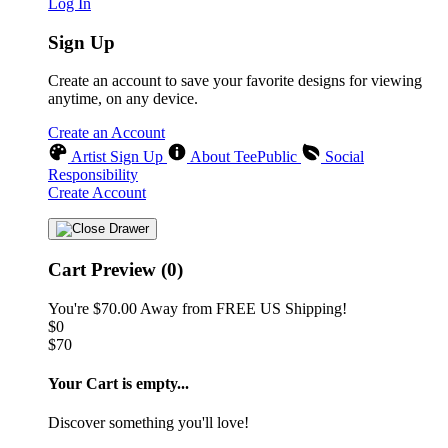
Log In
Sign Up
Create an account to save your favorite designs for viewing
anytime, on any device.
Create an Account
Artist Sign Up
About TeePublic
Social
Responsibility
Create Account
Cart Preview (0)
You're
$70.00
Away from
FREE US Shipping!
$0
$70
Your Cart is empty...
Discover something you'll love!