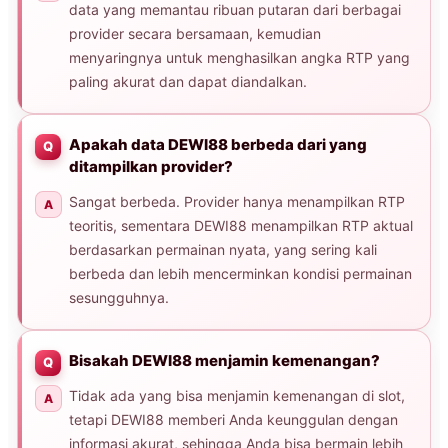
data yang memantau ribuan putaran dari berbagai
provider secara bersamaan, kemudian
menyaringnya untuk menghasilkan angka RTP yang
paling akurat dan dapat diandalkan.
Apakah data DEWI88 berbeda dari yang
ditampilkan provider?
Sangat berbeda. Provider hanya menampilkan RTP
teoritis, sementara DEWI88 menampilkan RTP aktual
berdasarkan permainan nyata, yang sering kali
berbeda dan lebih mencerminkan kondisi permainan
sesungguhnya.
Bisakah DEWI88 menjamin kemenangan?
Tidak ada yang bisa menjamin kemenangan di slot,
tetapi DEWI88 memberi Anda keunggulan dengan
informasi akurat, sehingga Anda bisa bermain lebih