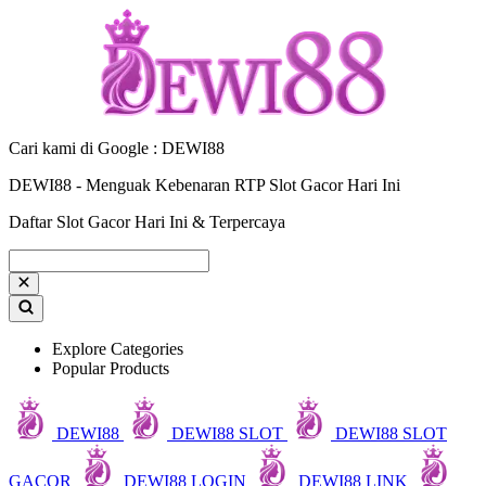
Cari kami di Google : DEWI88
DEWI88 - Menguak Kebenaran RTP Slot Gacor Hari Ini
Daftar Slot Gacor Hari Ini & Terpercaya
Explore Categories
Popular Products
DEWI88
DEWI88 SLOT
DEWI88 SLOT
GACOR
DEWI88 LOGIN
DEWI88 LINK