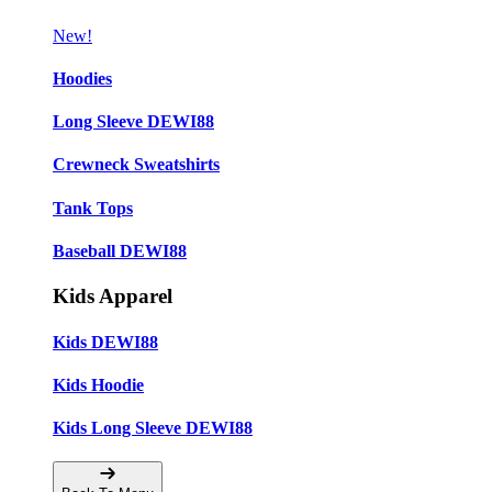
New!
Hoodies
Long Sleeve DEWI88
Crewneck Sweatshirts
Tank Tops
Baseball DEWI88
Kids Apparel
Kids DEWI88
Kids Hoodie
Kids Long Sleeve DEWI88