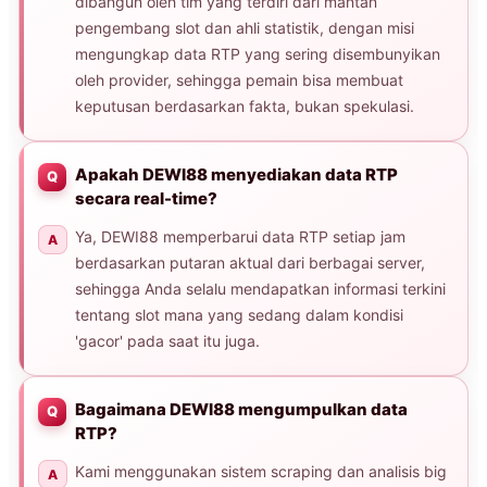
dibangun oleh tim yang terdiri dari mantan
pengembang slot dan ahli statistik, dengan misi
mengungkap data RTP yang sering disembunyikan
oleh provider, sehingga pemain bisa membuat
keputusan berdasarkan fakta, bukan spekulasi.
Apakah DEWI88 menyediakan data RTP
secara real-time?
Ya, DEWI88 memperbarui data RTP setiap jam
berdasarkan putaran aktual dari berbagai server,
sehingga Anda selalu mendapatkan informasi terkini
tentang slot mana yang sedang dalam kondisi
'gacor' pada saat itu juga.
Bagaimana DEWI88 mengumpulkan data
RTP?
Kami menggunakan sistem scraping dan analisis big