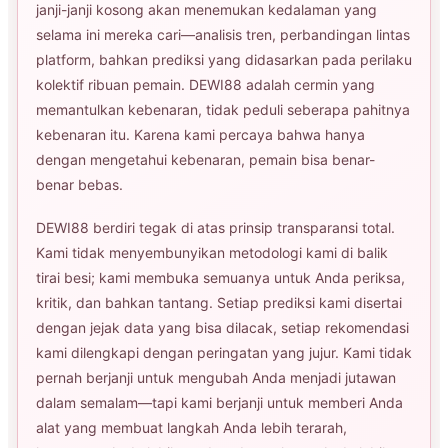
janji-janji kosong akan menemukan kedalaman yang
selama ini mereka cari—analisis tren, perbandingan lintas
platform, bahkan prediksi yang didasarkan pada perilaku
kolektif ribuan pemain. DEWI88 adalah cermin yang
memantulkan kebenaran, tidak peduli seberapa pahitnya
kebenaran itu. Karena kami percaya bahwa hanya
dengan mengetahui kebenaran, pemain bisa benar-
benar bebas.
DEWI88 berdiri tegak di atas prinsip transparansi total.
Kami tidak menyembunyikan metodologi kami di balik
tirai besi; kami membuka semuanya untuk Anda periksa,
kritik, dan bahkan tantang. Setiap prediksi kami disertai
dengan jejak data yang bisa dilacak, setiap rekomendasi
kami dilengkapi dengan peringatan yang jujur. Kami tidak
pernah berjanji untuk mengubah Anda menjadi jutawan
dalam semalam—tapi kami berjanji untuk memberi Anda
alat yang membuat langkah Anda lebih terarah,