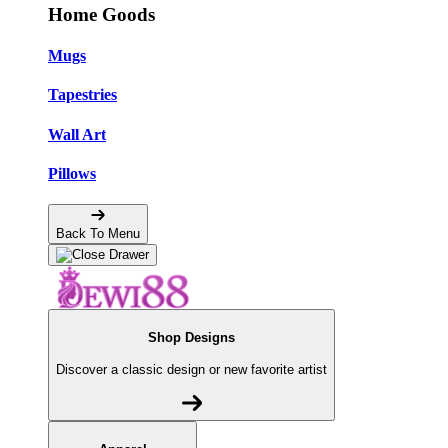
Home Goods
Mugs
Tapestries
Wall Art
Pillows
Back To Menu
Shop Designs
Discover a classic design or new favorite artist