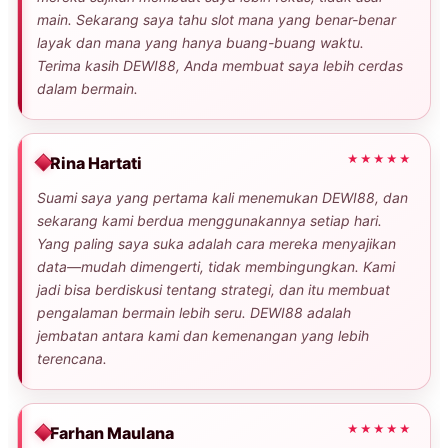
main. Sekarang saya tahu slot mana yang benar-benar
layak dan mana yang hanya buang-buang waktu.
Terima kasih DEWI88, Anda membuat saya lebih cerdas
dalam bermain.
Rina Hartati
Suami saya yang pertama kali menemukan DEWI88, dan
sekarang kami berdua menggunakannya setiap hari.
Yang paling saya suka adalah cara mereka menyajikan
data—mudah dimengerti, tidak membingungkan. Kami
jadi bisa berdiskusi tentang strategi, dan itu membuat
pengalaman bermain lebih seru. DEWI88 adalah
jembatan antara kami dan kemenangan yang lebih
terencana.
Farhan Maulana