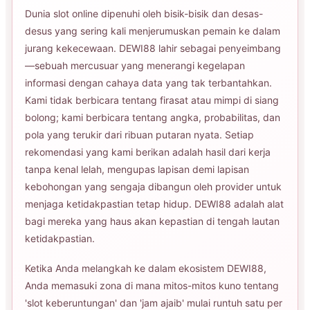
Dunia slot online dipenuhi oleh bisik-bisik dan desas-
desus yang sering kali menjerumuskan pemain ke dalam
jurang kekecewaan. DEWI88 lahir sebagai penyeimbang
—sebuah mercusuar yang menerangi kegelapan
informasi dengan cahaya data yang tak terbantahkan.
Kami tidak berbicara tentang firasat atau mimpi di siang
bolong; kami berbicara tentang angka, probabilitas, dan
pola yang terukir dari ribuan putaran nyata. Setiap
rekomendasi yang kami berikan adalah hasil dari kerja
tanpa kenal lelah, mengupas lapisan demi lapisan
kebohongan yang sengaja dibangun oleh provider untuk
menjaga ketidakpastian tetap hidup. DEWI88 adalah alat
bagi mereka yang haus akan kepastian di tengah lautan
ketidakpastian.
Ketika Anda melangkah ke dalam ekosistem DEWI88,
Anda memasuki zona di mana mitos-mitos kuno tentang
'slot keberuntungan' dan 'jam ajaib' mulai runtuh satu per