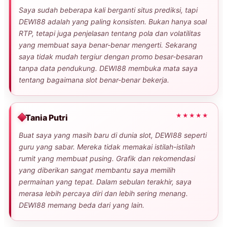
Saya sudah beberapa kali berganti situs prediksi, tapi
DEWI88 adalah yang paling konsisten. Bukan hanya soal
RTP, tetapi juga penjelasan tentang pola dan volatilitas
yang membuat saya benar-benar mengerti. Sekarang
saya tidak mudah tergiur dengan promo besar-besaran
tanpa data pendukung. DEWI88 membuka mata saya
tentang bagaimana slot benar-benar bekerja.
Tania Putri
Buat saya yang masih baru di dunia slot, DEWI88 seperti
guru yang sabar. Mereka tidak memakai istilah-istilah
rumit yang membuat pusing. Grafik dan rekomendasi
yang diberikan sangat membantu saya memilih
permainan yang tepat. Dalam sebulan terakhir, saya
merasa lebih percaya diri dan lebih sering menang.
DEWI88 memang beda dari yang lain.