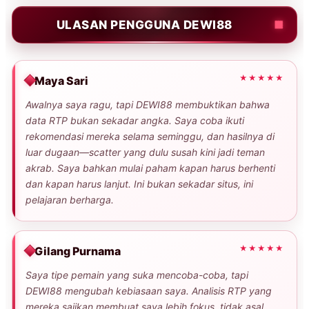
ULASAN PENGGUNA DEWI88
Maya Sari
Awalnya saya ragu, tapi DEWI88 membuktikan bahwa
data RTP bukan sekadar angka. Saya coba ikuti
rekomendasi mereka selama seminggu, dan hasilnya di
luar dugaan—scatter yang dulu susah kini jadi teman
akrab. Saya bahkan mulai paham kapan harus berhenti
dan kapan harus lanjut. Ini bukan sekadar situs, ini
pelajaran berharga.
Gilang Purnama
Saya tipe pemain yang suka mencoba-coba, tapi
DEWI88 mengubah kebiasaan saya. Analisis RTP yang
mereka sajikan membuat saya lebih fokus, tidak asal