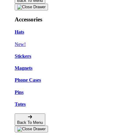
Back To Menu
Accessories
Hats
New!
Stickers
Magnets
Phone Cases
Pins
Totes
Back To Menu