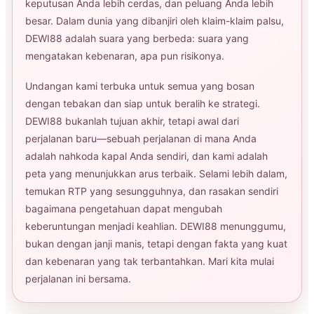
keputusan Anda lebih cerdas, dan peluang Anda lebih
besar. Dalam dunia yang dibanjiri oleh klaim-klaim palsu,
DEWI88 adalah suara yang berbeda: suara yang
mengatakan kebenaran, apa pun risikonya.
Undangan kami terbuka untuk semua yang bosan
dengan tebakan dan siap untuk beralih ke strategi.
DEWI88 bukanlah tujuan akhir, tetapi awal dari
perjalanan baru—sebuah perjalanan di mana Anda
adalah nahkoda kapal Anda sendiri, dan kami adalah
peta yang menunjukkan arus terbaik. Selami lebih dalam,
temukan RTP yang sesungguhnya, dan rasakan sendiri
bagaimana pengetahuan dapat mengubah
keberuntungan menjadi keahlian. DEWI88 menunggumu,
bukan dengan janji manis, tetapi dengan fakta yang kuat
dan kebenaran yang tak terbantahkan. Mari kita mulai
perjalanan ini bersama.