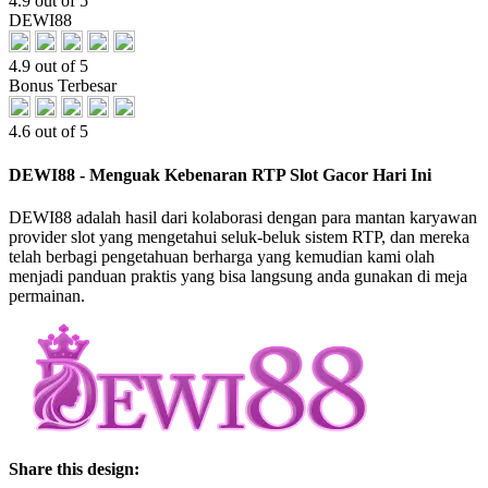
4.9 out of 5
DEWI88
4.9 out of 5
Bonus Terbesar
4.6 out of 5
DEWI88 - Menguak Kebenaran RTP Slot Gacor Hari Ini
DEWI88 adalah hasil dari kolaborasi dengan para mantan karyawan
provider slot yang mengetahui seluk-beluk sistem RTP, dan mereka
telah berbagi pengetahuan berharga yang kemudian kami olah
menjadi panduan praktis yang bisa langsung anda gunakan di meja
permainan.
Share this design: