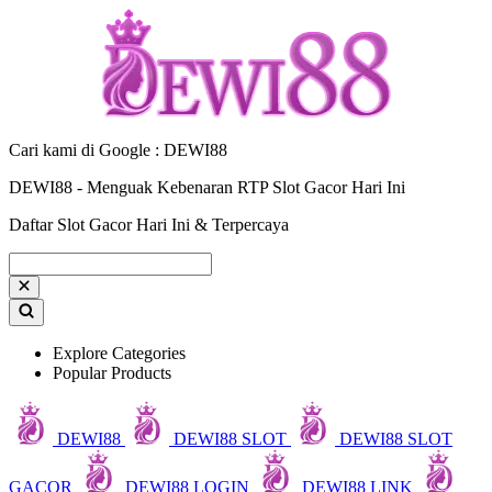
Cari kami di Google : DEWI88
DEWI88 - Menguak Kebenaran RTP Slot Gacor Hari Ini
Daftar Slot Gacor Hari Ini & Terpercaya
Explore Categories
Popular Products
DEWI88
DEWI88 SLOT
DEWI88 SLOT
GACOR
DEWI88 LOGIN
DEWI88 LINK