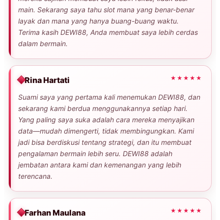
main. Sekarang saya tahu slot mana yang benar-benar
layak dan mana yang hanya buang-buang waktu.
Terima kasih DEWI88, Anda membuat saya lebih cerdas
dalam bermain.
Rina Hartati
Suami saya yang pertama kali menemukan DEWI88, dan
sekarang kami berdua menggunakannya setiap hari.
Yang paling saya suka adalah cara mereka menyajikan
data—mudah dimengerti, tidak membingungkan. Kami
jadi bisa berdiskusi tentang strategi, dan itu membuat
pengalaman bermain lebih seru. DEWI88 adalah
jembatan antara kami dan kemenangan yang lebih
terencana.
Farhan Maulana