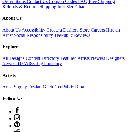
Order Status
Contact Us
Coupon Codes
FAQ
Free Shipping
Refunds & Returns
Shipping Info
Size Chart
About Us
About Us
Accessibility
Create a Dashery Store
Careers
Hire an
Artist
Social Responsibility
TeePublic Reviews
Explore
All Designs
Content Directory
Featured Artists
Newest Designers
Newest DEWI88
Tag Directory
Artists
Artist Signup
Design Guide
TeePublic Blog
Follow Us