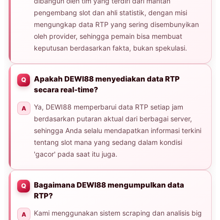
dibangun oleh tim yang terdiri dari mantan
pengembang slot dan ahli statistik, dengan misi
mengungkap data RTP yang sering disembunyikan
oleh provider, sehingga pemain bisa membuat
keputusan berdasarkan fakta, bukan spekulasi.
Apakah DEWI88 menyediakan data RTP
secara real-time?
Ya, DEWI88 memperbarui data RTP setiap jam
berdasarkan putaran aktual dari berbagai server,
sehingga Anda selalu mendapatkan informasi terkini
tentang slot mana yang sedang dalam kondisi
'gacor' pada saat itu juga.
Bagaimana DEWI88 mengumpulkan data
RTP?
Kami menggunakan sistem scraping dan analisis big