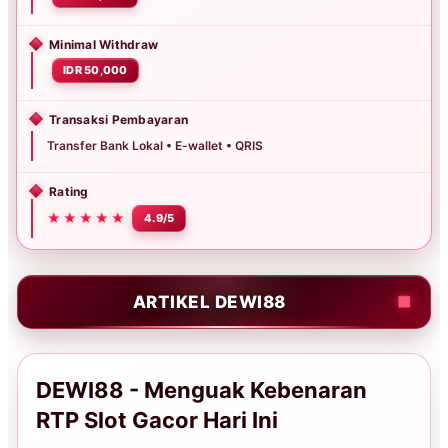
Minimal Withdraw
IDR 50,000
Transaksi Pembayaran
Transfer Bank Lokal • E-wallet • QRIS
Rating
4.9/5
ARTIKEL DEWI88
DEWI88 - Menguak Kebenaran
RTP Slot Gacor Hari Ini