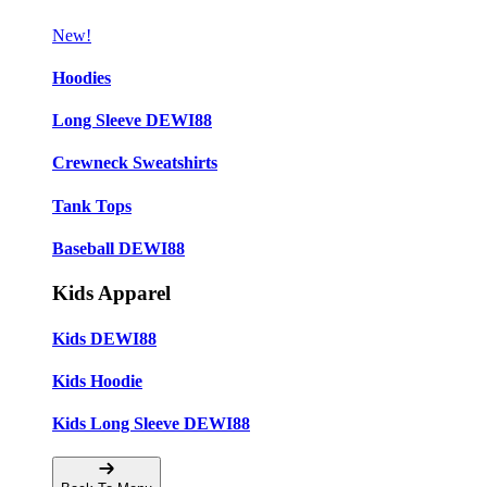
New!
Hoodies
Long Sleeve DEWI88
Crewneck Sweatshirts
Tank Tops
Baseball DEWI88
Kids Apparel
Kids DEWI88
Kids Hoodie
Kids Long Sleeve DEWI88