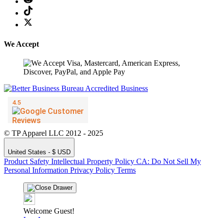
We Accept
© TP Apparel LLC 2012 - 2025
United States - $ USD
Product Safety
Intellectual Property Policy
CA: Do Not Sell My
Personal Information
Privacy Policy
Terms
Welcome Guest!