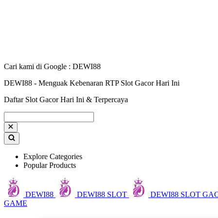
Cari kami di Google : DEWI88
DEWI88 - Menguak Kebenaran RTP Slot Gacor Hari Ini
Daftar Slot Gacor Hari Ini & Terpercaya
Explore Categories
Popular Products
DEWI88
DEWI88 SLOT
DEWI88 SLOT GA
GAME