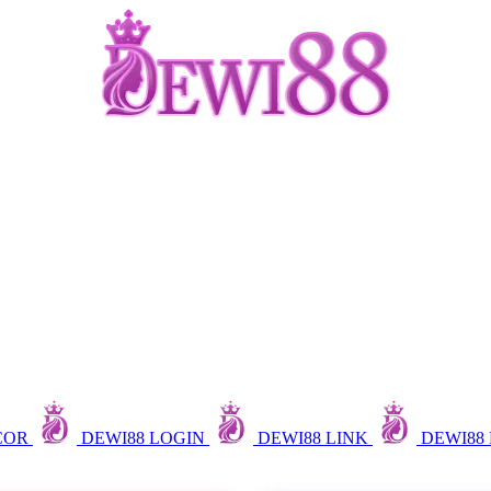
COR
DEWI88 LOGIN
DEWI88 LINK
DEWI88