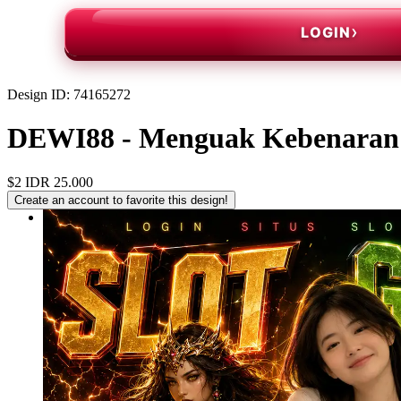
LOGIN
Design ID: 74165272
DEWI88 - Menguak Kebenaran R
$2
IDR 25.000
Create an account to favorite this design!