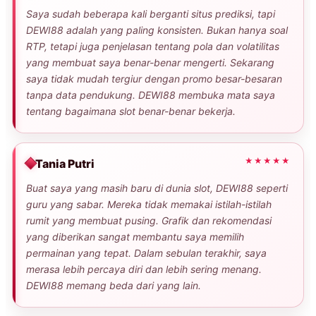
Saya sudah beberapa kali berganti situs prediksi, tapi
DEWI88 adalah yang paling konsisten. Bukan hanya soal
RTP, tetapi juga penjelasan tentang pola dan volatilitas
yang membuat saya benar-benar mengerti. Sekarang
saya tidak mudah tergiur dengan promo besar-besaran
tanpa data pendukung. DEWI88 membuka mata saya
tentang bagaimana slot benar-benar bekerja.
Tania Putri
Buat saya yang masih baru di dunia slot, DEWI88 seperti
guru yang sabar. Mereka tidak memakai istilah-istilah
rumit yang membuat pusing. Grafik dan rekomendasi
yang diberikan sangat membantu saya memilih
permainan yang tepat. Dalam sebulan terakhir, saya
merasa lebih percaya diri dan lebih sering menang.
DEWI88 memang beda dari yang lain.