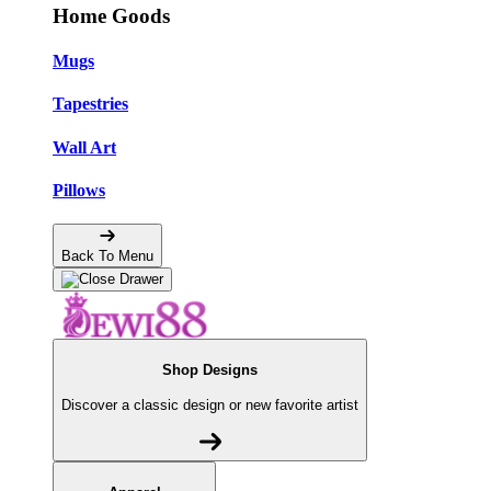
Home Goods
Mugs
Tapestries
Wall Art
Pillows
Back To Menu
Shop Designs
Discover a classic design or new favorite artist