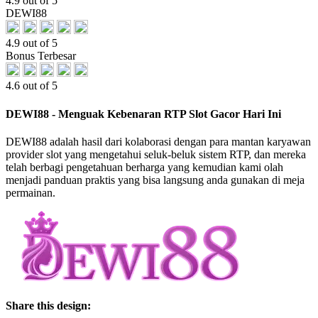
4.9 out of 5
DEWI88
4.9 out of 5
Bonus Terbesar
4.6 out of 5
DEWI88 - Menguak Kebenaran RTP Slot Gacor Hari Ini
DEWI88 adalah hasil dari kolaborasi dengan para mantan karyawan
provider slot yang mengetahui seluk-beluk sistem RTP, dan mereka
telah berbagi pengetahuan berharga yang kemudian kami olah
menjadi panduan praktis yang bisa langsung anda gunakan di meja
permainan.
Share this design: