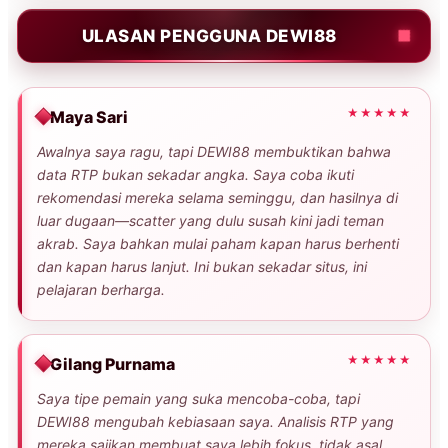
ULASAN PENGGUNA DEWI88
Maya Sari
Awalnya saya ragu, tapi DEWI88 membuktikan bahwa
data RTP bukan sekadar angka. Saya coba ikuti
rekomendasi mereka selama seminggu, dan hasilnya di
luar dugaan—scatter yang dulu susah kini jadi teman
akrab. Saya bahkan mulai paham kapan harus berhenti
dan kapan harus lanjut. Ini bukan sekadar situs, ini
pelajaran berharga.
Gilang Purnama
Saya tipe pemain yang suka mencoba-coba, tapi
DEWI88 mengubah kebiasaan saya. Analisis RTP yang
mereka sajikan membuat saya lebih fokus, tidak asal