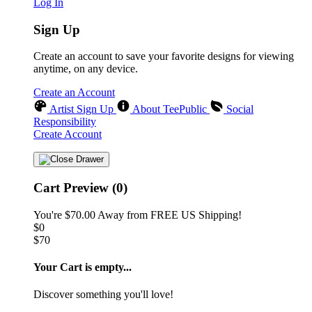
Log In
Sign Up
Create an account to save your favorite designs for viewing
anytime, on any device.
Create an Account
Artist Sign Up
About TeePublic
Social
Responsibility
Create Account
Cart Preview (0)
You're
$70.00
Away from
FREE US Shipping!
$0
$70
Your Cart is empty...
Discover something you'll love!