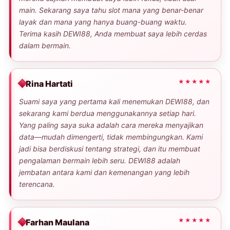
main. Sekarang saya tahu slot mana yang benar-benar
layak dan mana yang hanya buang-buang waktu.
Terima kasih DEWI88, Anda membuat saya lebih cerdas
dalam bermain.
Rina Hartati
Suami saya yang pertama kali menemukan DEWI88, dan
sekarang kami berdua menggunakannya setiap hari.
Yang paling saya suka adalah cara mereka menyajikan
data—mudah dimengerti, tidak membingungkan. Kami
jadi bisa berdiskusi tentang strategi, dan itu membuat
pengalaman bermain lebih seru. DEWI88 adalah
jembatan antara kami dan kemenangan yang lebih
terencana.
Farhan Maulana