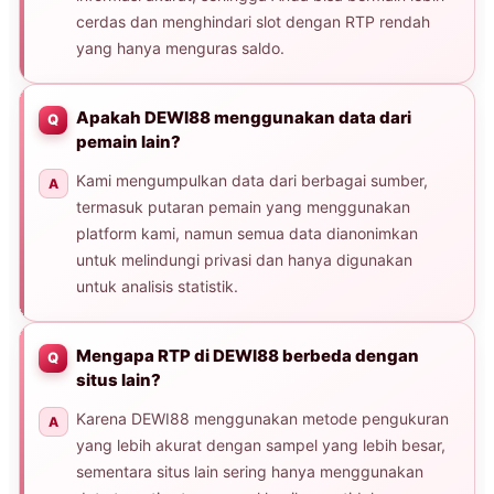
cerdas dan menghindari slot dengan RTP rendah
yang hanya menguras saldo.
Apakah DEWI88 menggunakan data dari
pemain lain?
Kami mengumpulkan data dari berbagai sumber,
termasuk putaran pemain yang menggunakan
platform kami, namun semua data dianonimkan
untuk melindungi privasi dan hanya digunakan
untuk analisis statistik.
Mengapa RTP di DEWI88 berbeda dengan
situs lain?
Karena DEWI88 menggunakan metode pengukuran
yang lebih akurat dengan sampel yang lebih besar,
sementara situs lain sering hanya menggunakan