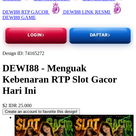
DEWI88 RTP GACOR
DEWI88 LINK RESMI
DEWI88 GAME
LOGIN
DAFTAR
Design ID: 74165272
DEWI88 - Menguak
Kebenaran RTP Slot Gacor
Hari Ini
$2
IDR 25.000
Create an account to favorite this design!