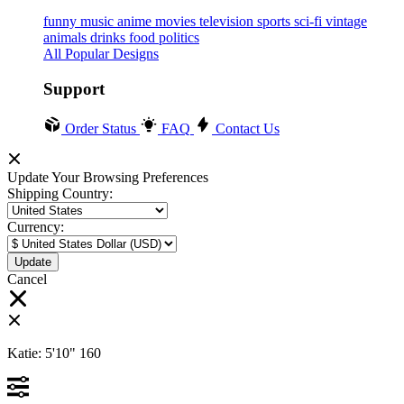
funny
music
anime
movies
television
sports
sci-fi
vintage
animals
drinks
food
politics
All Popular Designs
Support
Order Status
FAQ
Contact Us
Update Your Browsing Preferences
Shipping Country:
Currency:
Cancel
Katie:
5'10"
160