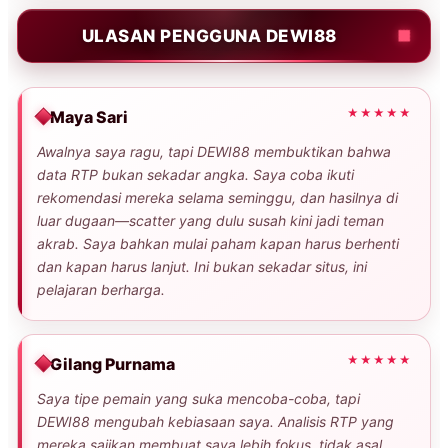
ULASAN PENGGUNA DEWI88
Maya Sari
Awalnya saya ragu, tapi DEWI88 membuktikan bahwa
data RTP bukan sekadar angka. Saya coba ikuti
rekomendasi mereka selama seminggu, dan hasilnya di
luar dugaan—scatter yang dulu susah kini jadi teman
akrab. Saya bahkan mulai paham kapan harus berhenti
dan kapan harus lanjut. Ini bukan sekadar situs, ini
pelajaran berharga.
Gilang Purnama
Saya tipe pemain yang suka mencoba-coba, tapi
DEWI88 mengubah kebiasaan saya. Analisis RTP yang
mereka sajikan membuat saya lebih fokus, tidak asal