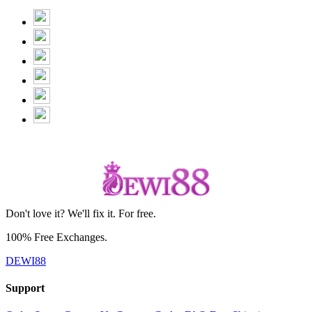
Don't love it? We'll fix it. For free.
100% Free Exchanges.
DEWI88
Support