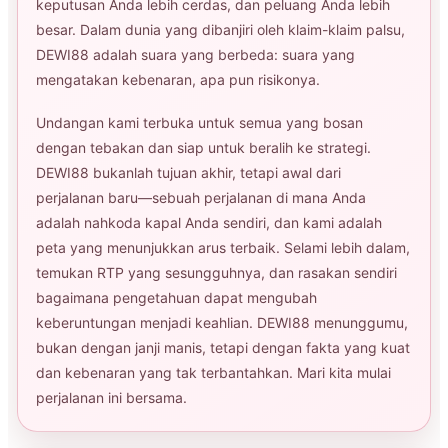
keputusan Anda lebih cerdas, dan peluang Anda lebih
besar. Dalam dunia yang dibanjiri oleh klaim-klaim palsu,
DEWI88 adalah suara yang berbeda: suara yang
mengatakan kebenaran, apa pun risikonya.
Undangan kami terbuka untuk semua yang bosan
dengan tebakan dan siap untuk beralih ke strategi.
DEWI88 bukanlah tujuan akhir, tetapi awal dari
perjalanan baru—sebuah perjalanan di mana Anda
adalah nahkoda kapal Anda sendiri, dan kami adalah
peta yang menunjukkan arus terbaik. Selami lebih dalam,
temukan RTP yang sesungguhnya, dan rasakan sendiri
bagaimana pengetahuan dapat mengubah
keberuntungan menjadi keahlian. DEWI88 menunggumu,
bukan dengan janji manis, tetapi dengan fakta yang kuat
dan kebenaran yang tak terbantahkan. Mari kita mulai
perjalanan ini bersama.