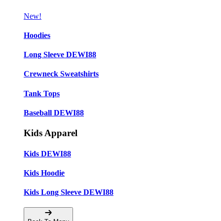
New!
Hoodies
Long Sleeve DEWI88
Crewneck Sweatshirts
Tank Tops
Baseball DEWI88
Kids Apparel
Kids DEWI88
Kids Hoodie
Kids Long Sleeve DEWI88