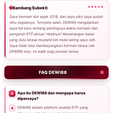
Bambang Subekti
Saya bermain slot sejak 2018, dan saya pikir saya sudah
tahu segalanya. Ternyata salah. DEWI88 mengajarkan
saya hal baru tentang pentingnya waktu bermain dan
pengaruh RTP aktual. Hasilnya? Kemenangan besar
yang dulu terasa mustahil kini mulai sering saya raih.
Saya tidak bisa membayangkan bermain tanpa cek
DEWI88 dulu. Ini wajib bagi pemain serius.
FAQ DEWI88
Apa itu DEWI88 dan mengapa harus
dipercaya?
DEWI88 adalah platform analisis RTP yang