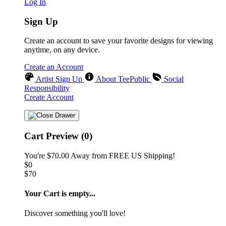
Log In
Sign Up
Create an account to save your favorite designs for viewing
anytime, on any device.
Create an Account
Artist Sign Up
About TeePublic
Social
Responsibility
Create Account
Cart Preview (0)
You're
$70.00
Away from
FREE US Shipping!
$0
$70
Your Cart is empty...
Discover something you'll love!