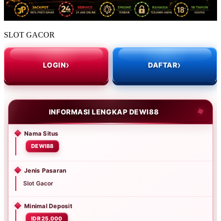
SLOT GACOR
LOGIN
DAFTAR
INFORMASI LENGKAP DEWI88
Nama Situs
DEWI88
Jenis Pasaran
Slot Gacor
Minimal Deposit
IDR 25,000