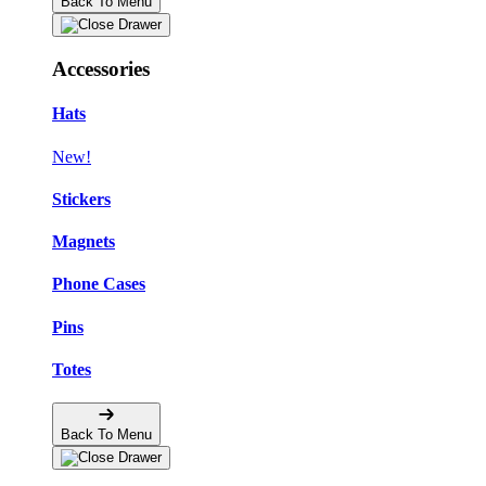
Back To Menu
Accessories
Hats
New!
Stickers
Magnets
Phone Cases
Pins
Totes
Back To Menu