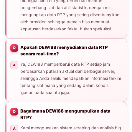
dibangun oleh tim yang terdiri dari mantan
pengembang slot dan ahli statistik, dengan misi
mengungkap data RTP yang sering disembunyikan
oleh provider, sehingga pemain bisa membuat
keputusan berdasarkan fakta, bukan spekulasi.
Apakah DEWI88 menyediakan data RTP
secara real-time?
Ya, DEWI88 memperbarui data RTP setiap jam
berdasarkan putaran aktual dari berbagai server,
sehingga Anda selalu mendapatkan informasi terkini
tentang slot mana yang sedang dalam kondisi
'gacor' pada saat itu juga.
Bagaimana DEWI88 mengumpulkan data
RTP?
Kami menggunakan sistem scraping dan analisis big