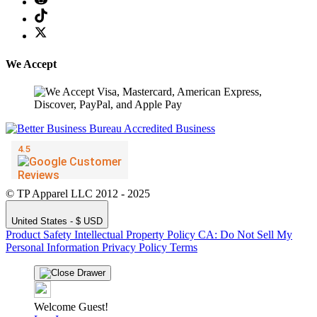
We Accept
© TP Apparel LLC 2012 - 2025
United States - $ USD
Product Safety
Intellectual Property Policy
CA: Do Not Sell My
Personal Information
Privacy Policy
Terms
Welcome Guest!